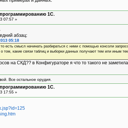
тных примерах и данных.
я программированию 1С.
3 07:57 »
едний абзац:
2013 05:18
 то есть смысл начинать разбираться с ними с помощью консоли запросо
 о том, какие связи таблиц и выборки данных получают тем или иным тек
осов на СКД?? в Конфигураторе я что то такого не заметила
вой. Все остальное орудия.
я программированию 1С.
3 17:55 »
ok.jsp?id=125
ning.htm