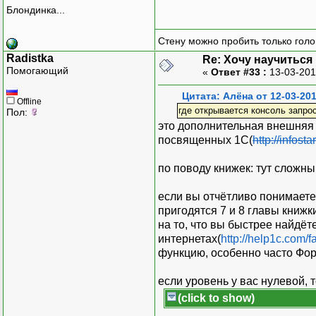
Блондинка...
Стену можно пробить только голо
Radistka
Re: Хочу научитьс
Помогающий
«
Ответ #33 :
13-03-201
Цитата: Алёна от 12-03-201
Offline
где открывается консоль запрос
Пол:
это дополнительная внешняя 
посвященных 1С(
http://infostar
по поводу книжек: тут сложны
если вы отчётливо понимаете
пригодятся 7 и 8 главы книжк
на то, что вы быстрее найдёт
интернетах(
http://help1c.com/f
функцию, особенно часто Фор
если уровень у вас нулевой, 
(click to show)