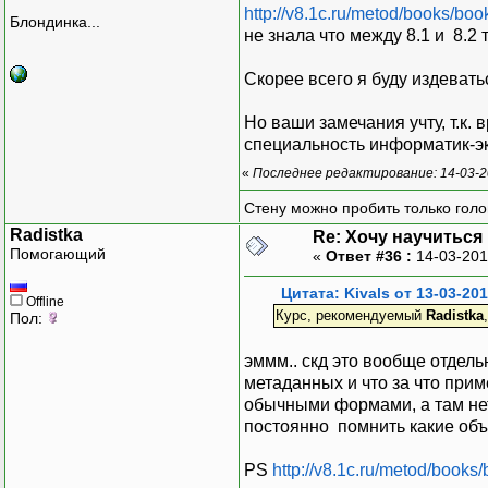
http://v8.1c.ru/metod/books/bo
Блондинка...
не знала что между 8.1 и 8.2
Скорее всего я буду издевать
Но ваши замечания учту, т.к. 
специальность информатик-э
«
Последнее редактирование: 14-03-2
Стену можно пробить только голо
Radistka
Re: Хочу научитьс
Помогающий
«
Ответ #36 :
14-03-201
Цитата: Kivals от 13-03-201
Offline
Курс, рекомендуемый
Radistka
Пол:
эммм.. скд это вообще отдел
метаданных и что за что прим
обычными формами, а там нет 
постоянно помнить какие объе
PS
http://v8.1c.ru/metod/books