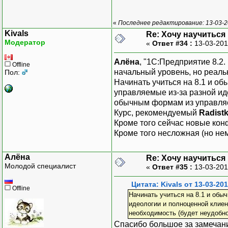
«
Последнее редактирование: 13-03-20
Kivals
Re: Хочу научитьс
Модератор
«
Ответ #34 :
13-03-201
Алёна
, "1С:Предприятие 8.2.
Offline
начальный уровень, но реальн
Пол:
Начинать учиться на 8.1 и о
управляемые из-за разной ид
обычным формам из управляемы
Курс, рекомендуемый
Radist
Кроме того сейчас новые кон
Кроме того несложная (но не
Алёна
Re: Хочу научитьс
Молодой специалист
«
Ответ #35 :
13-03-201
Цитата: Kivals от 13-03-201
Offline
Начинать учиться на 8.1 и обы
идеологии и полноценной клиен
необходимость (будет неудобно,
Спасибо большое за замечание