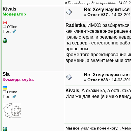
«
Последнее редактирование: 14-03-20
Kivals
Re: Хочу научитьс
Модератор
«
Ответ #37 :
14-03-201
Radistka
, ИМХО разбираться 
Offline
как клиент-серверное решени
Пол:
грань стерли, и реально неве
на сервер - естественно раб
прорывом.
Кроме того проектирование и
времени, а значит меньше отв
Sla
Re: Хочу научитьс
Команда клуба
«
Ответ #38 :
14-03-201
Kivals
, А скажи-ка, а есть ка
Offline
Или же для нее (я имею ввиду
Пол:
Мы все учились понемногу... Чему