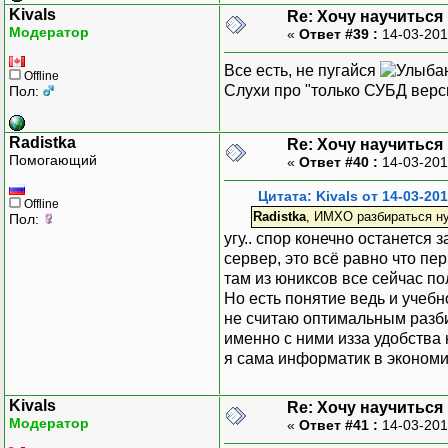
Kivals
Re: Хочу научитьс
Модератор
«
Ответ #39 :
14-03-201
Все есть, не пугайся
Offline
Слухи про "только СУБД верси
Пол:
Radistka
Re: Хочу научитьс
Помогающий
«
Ответ #40 :
14-03-201
Цитата: Kivals от 14-03-201
Offline
Radistka
, ИМХО разбираться ну
Пол:
угу.. спор конечно останется
сервер, это всё равно что п
там из юниксов все сейчас по
Но есть понятие ведь и учеб
не считаю оптимальным разби
именно с ними изза удобства
я сама информатик в экономи
Kivals
Re: Хочу научитьс
Модератор
«
Ответ #41 :
14-03-201