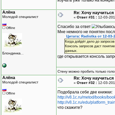
изучать уже только на конкре
Алёна
Re: Хочу научитьс
Молодой специалист
«
Ответ #31 :
12-03-201
Спасибо за ответ
Offline
Мне немного не понятен посл
Цитата: Radistka от 12-03-
Когда дойдёт дело до запросов
Консоль запросов даст понятие
данных.
Блондинка...
где открывается консоль запр
Стену можно пробить только голо
Алёна
Re: Хочу научитьс
Молодой специалист
«
Ответ #32 :
12-03-201
Подобрала себе две книжки:
Offline
http://v8.1c.ru/metod/books/bo
http://v8.1c.ru/edu/platform_trai
что скажите?