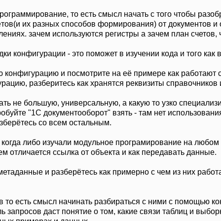
рограммирование, то есть смысл начать с того чтобы разоб
тов(и их разных способов формирования) от документов и о
лениях. зачем используются регистры а зачем план счетов,
дки конфигурации - это поможет в изучении кода и того ка
ю конфигурацию и посмотрите на её примере как работают 
урацию, разберитесь как хранятся реквизиты справочников 
ть не большую, универсальную, а какую то узко специализи
обуйте "1С документооборот" взять - там нет использования
азберётесь со всем остальным.
 когда либо изучали модульное програмирование на любом
м отличается ссылка от объекта и как передавать данные.
 метаданные и разберётесь как примерно с чем из них работ
в то есть смысл начинать разбираться с ними с помощью кон
 запросов даст понятие о том, какие связи таблиц и выбор