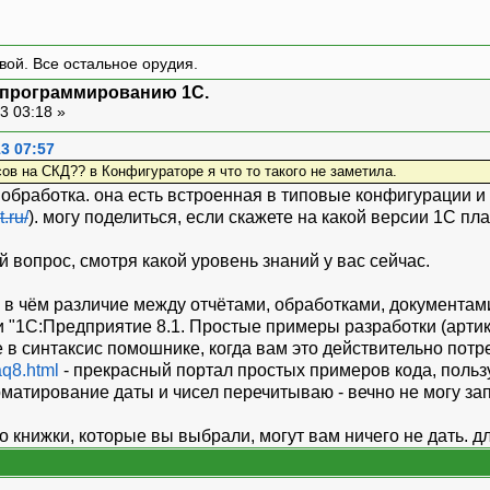
вой. Все остальное орудия.
я программированию 1С.
3 03:18 »
3 07:57
ов на СКД?? в Конфигураторе я что то такого не заметила.
обработка. она есть встроенная в типовые конфигурации и 
t.ru/
). могу поделиться, если скажете на какой версии 1С пл
й вопрос, смотря какой уровень знаний у вас сейчас.
 в чём различие между отчётами, обработками, документами
и "1С:Предприятие 8.1. Простые примеры разработки (артик
е в синтаксис помошнике, когда вам это действительно потр
aq8.html
- прекрасный портал простых примеров кода, польз
матирование даты и чисел перечитываю - вечно не могу зап
то книжки, которые вы выбрали, могут вам ничего не дать.