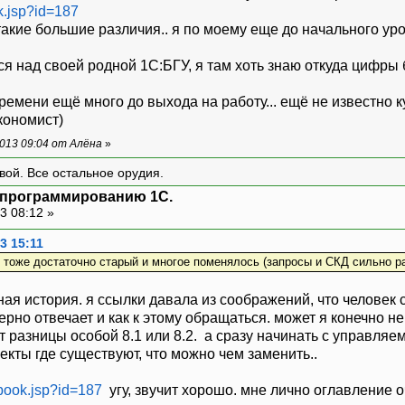
ok.jsp?id=187
 такие большие различия.. я по моему еще до начального ур
ся над своей родной 1С:БГУ, я там хоть знаю откуда цифры б
времени ещё много до выхода на работу... ещё не известно к
кономист)
013 09:04 от Алёна
»
вой. Все остальное орудия.
я программированию 1С.
3 08:12 »
3 15:11
, тоже достаточно старый и многое поменялось (запросы и СКД сильно р
ьная история. я ссылки давала из соображений, что челове
ерно отвечает и как к этому обращаться. может я конечно не
разницы особой 8.1 или 8.2. а сразу начинать с управляем
кты где существуют, что можно чем заменить..
/book.jsp?id=187
угу, звучит хорошо. мне лично оглавление о