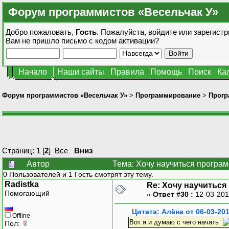
Форум программистов «Весельчак У»
Добро пожаловать,
Гость
. Пожалуйста,
войдите
или
зарегистр
Вам не пришло
письмо с кодом активации?
Начало
Наши сайты
Правила
Помощь
Поиск
Ка
Форум программистов «Весельчак У»
>
Программирование
>
Прогр
Страниц:
1
[
2
]
Все
Вниз
Автор
Тема: Хочу научиться програ
0 Пользователей и 1 Гость смотрят эту тему.
Radistka
Re: Хочу научитьс
Помогающий
«
Ответ #30 :
12-03-201
Цитата: Алёна от 06-03-201
Offline
Вот я и думаю с чего начать
Пол: