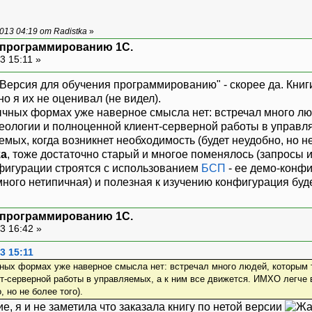
13 04:19 от Radistka
»
я программированию 1С.
3 15:11 »
 Версия для обучения программированию" - скорее да. Книг
о я их не оценивал (не видел).
бычных формах уже наверное смысла нет: встречал много л
еологии и полноценной клиент-серверной работы в управля
х, когда возникнет необходимость (будет неудобно, но не 
ka
, тоже достаточно старый и многое поменялось (запросы 
фигурации строятся с использованием
БСП
- ее демо-конфи
много нетипичная) и полезная к изучению конфигурация буд
я программированию 1С.
3 16:42 »
3 15:11
чных формах уже наверное смысла нет: встречал много людей, которым
т-серверной работы в управляемых, а к ним все движется. ИМХО легче 
 но не более того).
, я и не заметила что заказала книгу по нетой версии