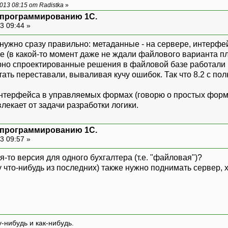
13 08:15 от Radistka
»
я программированию 1С.
3 09:44 »
нужно сразу правильно: метаданные - на сервере, интерфей
е (в какой-то момент даже не ждали файлового варианта п
рно спроектированные решения в файловой базе работали (т
отать переставали, вываливая кучу ошибок. Так что 8.2 с 
нтерфейса в управляемых формах (говорю о простых форма
лекает от задачи разработки логики.
я программированию 1С.
3 09:57 »
кая-то версия для одного бухгалтера (т.е. "файловая")?
 что-нибудь из последних) также нужно поднимать сервер, х
-нибудь и как-нибудь.