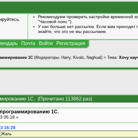
Рекомендуем проверить настройки временной зо
ируйтесь
.
"Часовой пояс:").
У нас больше нет рассылок. Если вам приходят п
знайте, что это не мы рассылаем.
лендарь
Почта
Войти
Регистрация
аммирование 1С
(Модераторы:
Harry
,
Kivals
,
Naghual
) > Тема:
Хочу нау
ммированию 1С. (Прочитано 113862 раз)
я программированию 1С.
3 05:18 »
3 16:28