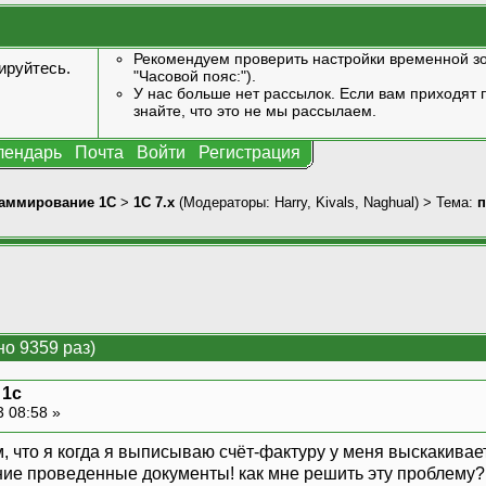
Рекомендуем проверить настройки временной зо
ируйтесь
.
"Часовой пояс:").
У нас больше нет рассылок. Если вам приходят п
знайте, что это не мы рассылаем.
лендарь
Почта
Войти
Регистрация
аммирование 1С
>
1С 7.x
(Модераторы:
Harry
,
Kivals
,
Naghual
) > Тема:
п
но 9359 раз)
 1с
3 08:58 »
, что я когда я выписываю счёт-фактуру у меня выскакивает
ие проведенные документы! как мне решить эту проблему?