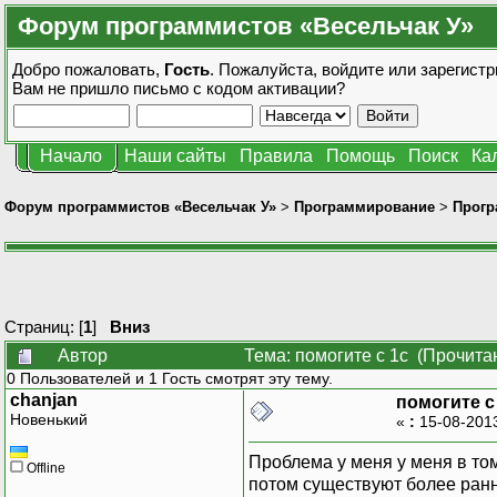
Форум программистов «Весельчак У»
Добро пожаловать,
Гость
. Пожалуйста,
войдите
или
зарегистр
Вам не пришло
письмо с кодом активации?
Начало
Наши сайты
Правила
Помощь
Поиск
Ка
Форум программистов «Весельчак У»
>
Программирование
>
Прогр
Страниц: [
1
]
Вниз
Автор
Тема: помогите с 1с (Прочита
0 Пользователей и 1 Гость смотрят эту тему.
chanjan
помогите с
Новенький
«
:
15-08-201
Проблема у меня у меня в том
Offline
потом существуют более ранн