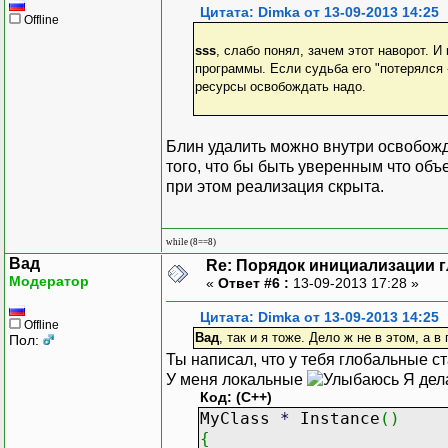
Цитата: Dimka от 13-09-2013 14:25
Offline
sss
, слабо понял, зачем этот наворот. 
программы. Если судьба его "потерялся -
ресурсы освобождать надо.
Блин удалить можно внутри освобожд
того, что бы быть уверенным что об
при этом реализация скрыта.
while (8==8)
Вад
Re: Порядок инициализации 
Модератор
«
Ответ #6 :
13-09-2013 17:28 »
Цитата: Dimka от 13-09-2013 14:25
Offline
Вад
, так и я тоже. Дело ж не в этом, а 
Пол:
Ты написал, что у тебя глобальные с
У меня локальные
Я дел
Код: (C++)
MyClass
*
Instance
(
)
{