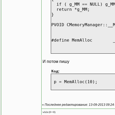
if ( g_MM == NULL) g_MM
return *g_MM;
}
PVOID CMemoryManager::__
#define MemAlloc __Gl
И потом пишу
Код:
p = MemAlloc(10);
«
Последнее редактирование: 13-09-2013 09:24 
while (8==8)