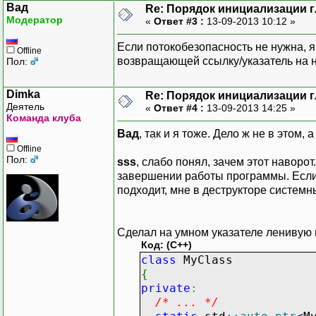
Вад
Re: Порядок инициализации 
Модератор
«
Ответ #3 :
13-09-2013 10:12 »
Если потокобезопасность не нужна, 
Offline
возвращающей ссылку/указатель на 
Пол:
Dimka
Re: Порядок инициализации 
Деятель
«
Ответ #4 :
13-09-2013 14:25 »
Команда клуба
Вад
, так и я тоже. Дело ж не в этом
Offline
Пол:
sss
, слабо понял, зачем этот наворот
завершении работы программы. Если с
подходит, мне в деструкторе систем
Сделал на умном указателе ленивую 
Код: (C++)
class
MyClass
{
private
:
/* ... */