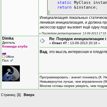
static
MyClass insta
return
&
instance
;
}
Инициализация локальных статически
ленивая инициализация, и должна пр
аксессор вдруг вызовет ещё одну по
«
Последнее редактирование: 13-09-2013 17:33
Dimka
Re: Порядок инициализации 
Деятель
«
Ответ #7 :
13-09-2013 20:18 »
Команда клуба
Вад
, это мысль интересная и плодот
Offline
Пол:
Программировать - значит понимать (К. Н
Невывернутое лучше, чем вправленное (М
Многие готовы скорее умереть, чем подум
Страниц: [
1
]
Вверх