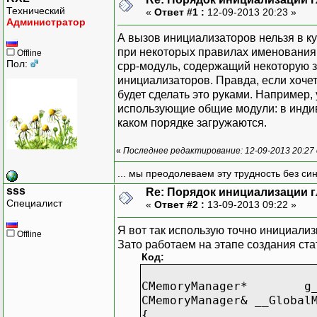
Технический
«
Ответ #1 :
12-09-2013 20:23 »
Администратор
А вызов инициализаторов нельзя в к
при некоторых правилах именования
Offline
Пол:
cpp-модуль, содержащий некоторую 
инициализаторов. Правда, если хоче
будет сделать это руками. Например, 
использующие общие модули: в индив
каком порядке загружаются.
«
Последнее редактирование: 12-09-2013 20:27
... мы преодолеваем эту трудность без си
sss
Re: Порядок инициализации 
Специалист
«
Ответ #2 :
13-09-2013 09:22 »
Я вот так использую точно инициализ
Offline
Зато работаем на этапе создания ста
Код:
CMemoryManager* g_M
CMemoryManager& __Global
{