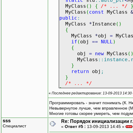
static
std
::
auto_ptr
<
M
MyClass
(
)
{
/* ... */
MyClass
(
const
MyClass
public
:
MyClass
*
Instance
(
)
{
MyClass
*
obj
=
MyCla
if
(
obj
==
NULL
)
{
obj
=
new
MyClass
(
MyClass
::
instance
.
}
return
obj
;
}
/* ... */
}
;
«
Последнее редактирование: 13-09-2013 14:30
std
::
auto_ptr
<
MyClass
>
My
Программировать - значит понимать (К. Н
Невывернутое лучше, чем вправленное (М
Многие готовы скорее умереть, чем подум
sss
Re: Порядок инициализации 
Специалист
«
Ответ #5 :
13-09-2013 14:45 »