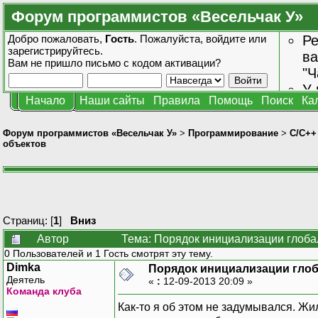
Форум программистов «Весельчак У»
Добро пожаловать,
Гость
. Пожалуйста,
войдите
или
Ре
зарегистрируйтесь
.
ва
Вам не пришло
письмо с кодом активации?
"Ч
У 
Начало
Наши сайты
Правила
Помощь
Поиск
Ка
от
зн
Форум программистов «Весельчак У»
>
Программирование
>
C/C++
объектов
Страниц: [
1
]
Вниз
Автор
Тема: Порядок инициализации глоба
0 Пользователей и 1 Гость смотрят эту тему.
Dimka
Порядок инициализации гло
Деятель
«
:
12-09-2013 20:09 »
Команда клуба
Как-то я об этом не задумывался. Ж