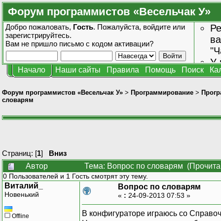
Форум программистов «Весельчак У»
Добро пожаловать,
Гость
. Пожалуйста,
войдите
или
Ре
зарегистрируйтесь
.
ва
Вам не пришло
письмо с кодом активации?
"Ч
У 
Начало
Наши сайты
Правила
Помощь
Поиск
Ка
от
зн
Форум программистов «Весельчак У»
>
Программирование
>
Прогр
словарям
Страниц: [
1
]
Вниз
Автор
Тема: Вопрос по словарям (Прочита
0 Пользователей и 1 Гость смотрят эту тему.
Виталий_
Вопрос по словарям
Новенький
«
:
24-09-2013 07:53 »
В конфигураторе играюсь со Справо
Offline