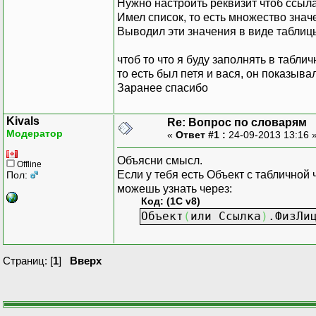
Нужно настроить реквизит чтоб ссыла
Имел список, то есть множество знач
Выводил эти значения в виде таблиц
чтоб то что я буду заполнять в табл
то есть был петя и вася, он показыва
Заранее спасибо
Kivals
Re: Вопрос по словарям
Модератор
«
Ответ #1 :
24-09-2013 13:16 
Объясни смысл.
Offline
Если у тебя есть Объект с табличной 
Пол:
можешь узнать через:
Код: (1C v8)
Объект
(
или Ссылка
)
.ФизЛи
Страниц: [
1
]
Вверх