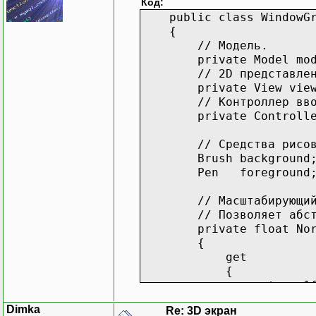
Код:
public class WindowGra
// Измен
{
protecte
// Модель.
{
private Model mod
// 2D представлен
private View view
}
// Контроллер ввода
private Controller 
// Обраб
// Средства рисов
// Измен
Brush background; //
private
Pen foreground; //
{
// Масштабирующий коэф
// Позволяет абстраги
}
private float Norm
{
}
get
{
// Контроллер вв
return 1f / Math.Min
class
Controller
}
{
Dimka
Re: 3D экран
}