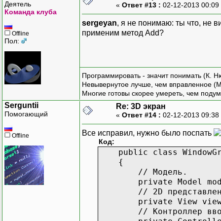
// Преды
Деятель
«
Ответ #13 :
02-12-2013 00:09
Команда клуба
private
P
// Инициализация о
// 2D пр
sergeyan
, я не понимаю: ты что, не в
public WindowGrap
private
V
применим метод Add?
Offline
{
Пол:
// Заголовок
// Иници
this.Text = "3D 
public
Co
// Создаём части и 
{
Программировать - значит понимать (К. Н
this.model = new
Невывернутое лучше, чем вправленное (М
this.view = new Vi
Многие готовы скорее умереть, чем подум
this.controller = n
}
Serguntii
// Включаем двойную б
Re: 3D экран
Помогающий
«
Ответ #14 :
02-12-2013 09:38
this.DoubleBuffer
// Обраб
// Создаём средст
public
v
Все исправил, нужно было поспать
this.background = new
Offline
{
Код:
this.foreground = new
public class WindowGra
// Обрабатываем собы
{
this.view.Updated +=
// Модель.
}
private Model mod
// 2D представлен
// Перехват нужных с
private View view
// Контроллер ввода
// Отрисовка