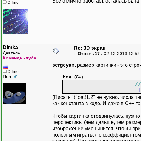
Все отлично работает, осталась одна
float shift = (this.C
Offline
// Враще
float shiftX = shif
// Изменение разме
public
v
float shiftY = shif
protected override vo
{
// Рисуем все линии,
{
foreach (List<Point
// При изменении раз
{
this.Invalidat
// Каждую полученную
}
// центр из середины
Dimka
Re: 3D экран
// чтобы она была н
Деятель
«
Ответ #17 :
02-12-2013 12:52
// Обработка внутре
PointF previousPo
Команда клуба
previousPoint.X = (
sergeyan
, размер картинки - это стр
// Изменения в 2D п
previousPoint.Y = (
Offline
private void View_Upd
Пол:
for (int i = 1; i
Код: (C#)
{
{
/
// При изменении 2D 
PointF nextPoin
this.Invalidat
nextPoint.X = (ne
(Писать "(float)1.2" не нужно, числа ти
}
nextPoint.Y = (0.
как константа в коде. И даже в C++ та
this.foreground
args.Graphics.DrawL
Чтобы картинка отодвинулась, нужно у
public void addpoint3d
previousPoint 
перспективы (чем дальше, тем размер
{
}
изображение уменьшится. Чтобы приб
model.addpoint3d(
}
полезным играться с коэффициентом 
}
}