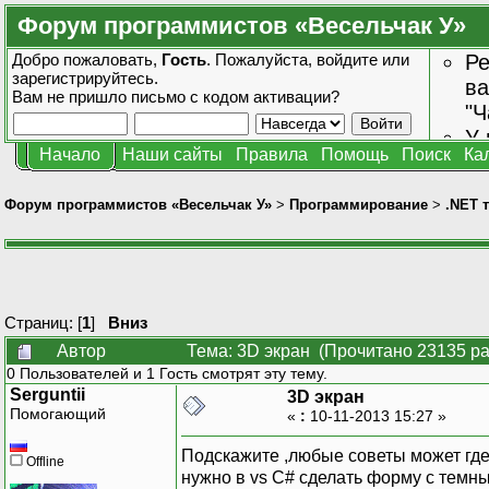
Форум программистов «Весельчак У»
Добро пожаловать,
Гость
. Пожалуйста,
войдите
или
Ре
зарегистрируйтесь
.
ва
Вам не пришло
письмо с кодом активации?
"Ч
У 
Начало
Наши сайты
Правила
Помощь
Поиск
Ка
от
зн
Форум программистов «Весельчак У»
>
Программирование
>
.NET 
Страниц: [
1
]
Вниз
Автор
Тема: 3D экран (Прочитано 23135 ра
0 Пользователей и 1 Гость смотрят эту тему.
Serguntii
3D экран
Помогающий
«
:
10-11-2013 15:27 »
Подскажите ,любые советы может где 
Offline
нужно в vs C# сделать форму с темны