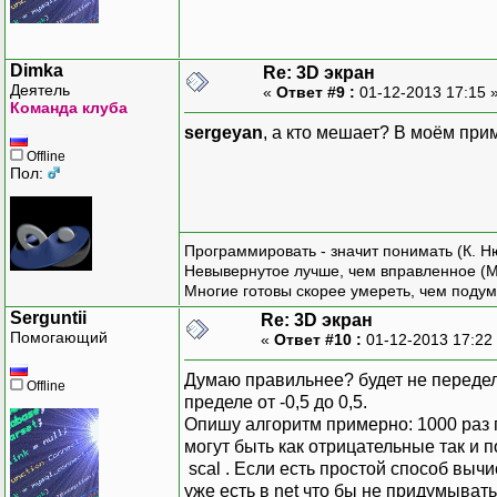
protecte
{
Dimka
Re: 3D экран
Деятель
«
Ответ #9 :
01-12-2013 17:15 
arg
Команда клуба
sergeyan
, а кто мешает? В моём при
Offline
Пол:
Программировать - значит понимать (К. Н
Невывернутое лучше, чем вправленное (М
Многие готовы скорее умереть, чем подум
Serguntii
Re: 3D экран
Помогающий
«
Ответ #10 :
01-12-2013 17:22
Думаю правильнее? будет не переделы
PointF pr
Offline
пределе от -0,5 до 0,5.
previou
Опишу алгоритм примерно: 1000 раз п
previou
могут быть как отрицательные так и
scal . Если есть простой способ вычи
уже есть в net что бы не придумыват