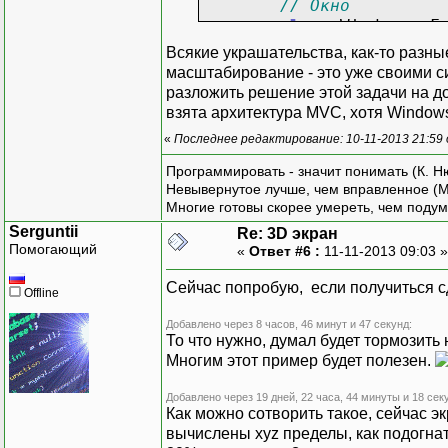
// Окно
class
Window
:
Fo
{
Всякие украшательства, как-то разны
// Модел
масштабирование - это уже своими си
private
M
разложить решение этой задачи на до
// 2D пр
взята архитектура MVC, хотя Window
private
V
«
Последнее редактирование: 10-11-2013 21:59
// Контр
private
C
Программировать - значит понимать (К. Н
Невывернутое лучше, чем вправленное (М
// Средс
Многие готовы скорее умереть, чем подум
Brush backgr
Serguntii
Re: 3D экран
Pen foregro
Помогающий
«
Ответ #6 :
11-11-2013 09:03 
// Масшт
Сейчас попробую, если получиться сд
Offline
// Позво
private
Добавлено через 8 часов, 46 минут и 47 секунд:
То что нужно, думал будет тормозить
{
Многим этот пример будет полезен.
Добавлено через 19 дней, 22 часа, 44 минуты и 18 сек
Как можно сотворить такое, сейчас эк
вычислены xyz пределы, как подогна
}