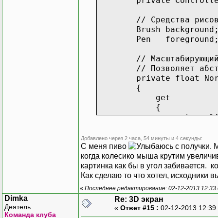
private Controller 
protected override vo
{
// Средства рисов
base.OnPaint(ar
Brush background; //
// Очищаем фо
Pen foreground; //
args.Graphics.FillRec
Con
// Вспомогательны
Con
// Масштабирующий коэф
float scale = this.No
// Позволяет абстраги
// Сдвиги для неквадр
private float Norm
float shift = (this.C
{
float shiftX = shif
get
float shiftY = shif
}
{
// Рисуем все линии,
}
return 1f / Math.Min
foreach (List<Point
}
{
}
Добавлено через 2 часа, 54 минуты и 4 секунды:
// Каждую полученную
// 2D представле
С меня пиво
с получки. 
// центр из середины
class
View
// Инициализация о
когда колесико мыша крутим увеличив
// чтобы она была н
{
public WindowGrap
картинка как бы в угол забивается. к
PointF previousP
// Линии
{
Как сделаю то что хотел, исходники 
previousPoint.X = (
private
L
// Заголовок
previousPoint.Y = (
«
Последнее редактирование: 02-12-2013 12:33 
// Углы 
this.Text = "3D 
Dimka
for (int i = 1; i
Re: 3D экран
private
// Создаём части и 
Деятель
{
«
Ответ #15 :
02-12-2013 12:39
private
this.model = new
Команда клуба