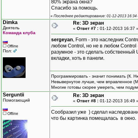
80% экрана окна?
Спасибо за помощь.
// Иници
«
Последнее редактирование: 01-12-2013 16:34 
public
Wi
Dimka
Re: 3D экран
{
Деятель
«
Ответ #7 :
01-12-2013 16:37 
Команда клуба
sergeyan
, Form - это наследник Con
любом Control, но не в любом Contro
Offline
Пол:
разумное - это сделать собственный U
вкладки, хоть в панели.
Программировать - значит понимать (К. Н
Невывернутое лучше, чем вправленное (М
Многие готовы скорее умереть, чем подум
Serguntii
Re: 3D экран
Помогающий
«
Ответ #8 :
01-12-2013 16:49 
}
Сообразил уже ) сделал наследование
Offline
что бы картинка помещалась в окно.
// Перех
// Отрис