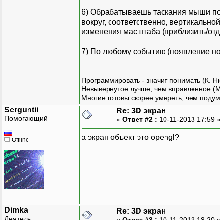
6) Обрабатываешь таскания мыши по 
вокруг, соответственно, вертикально
изменения масштаба (приблизить/отд
7) По любому событию (появление но
Программировать - значит понимать (К. Н
Невывернутое лучше, чем вправленное (М
Многие готовы скорее умереть, чем подум
Serguntii
Re: 3D экран
Помогающий
«
Ответ #2 :
10-11-2013 17:59 
а экран объект это opengl?
Offline
Dimka
Re: 3D экран
Деятель
«
Ответ #3 :
10-11-2013 18:20 