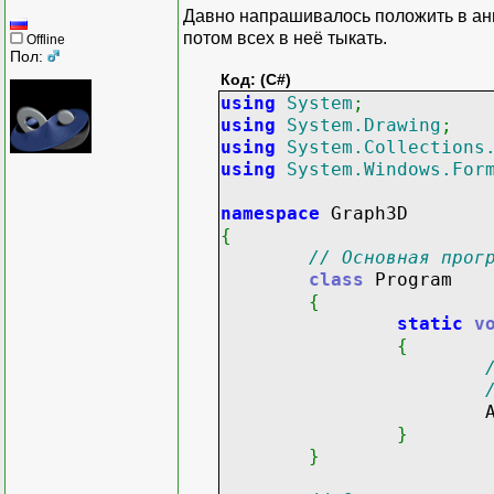
Давно напрашивалось положить в ан
потом всех в неё тыкать.
Offline
Пол:
Код: (C#)
using
System
;
using
System.Drawing
;
using
System.Collections
using
System.Windows.For
namespace
Graph3D
{
// Основная прог
class
Program
{
static
v
{
Applica
}
}