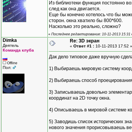
Из библиотеки функция постоянно во
след как она двигается.
Еще бы конечно хотелось что бы мож
сторон. окна хватило бы 800*600.
Насколько это реально, сложно?
«
Последнее редактирование: 10-11-2013 15:31 
Dimka
Re: 3D экран
Деятель
«
Ответ #1 :
10-11-2013 17:52 
Команда клуба
Дак дело типовое даже вручную сдела
Offline
Пол:
1) Выбираешь мировую систему коорд
2) Выбираешь способ проецирования 
3) Записываешь довольно элементар
координат на 2D точку окна.
4) Описываешь в мировой системе ко
5) Заводишь список исторических зна
нового значения прорисовываешь вес