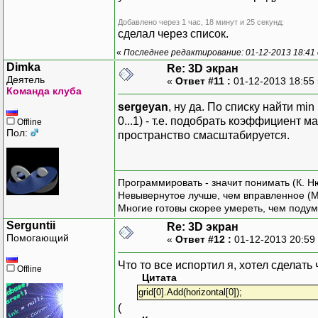
PointF
next
Добавлено через 1 час, 18 минут и 25 секунд:
next
сделал через список.
ar
«
Последнее редактирование: 01-12-2013 18:41 
previ
Dimka
Re: 3D экран
Деятель
«
Ответ #11 :
01-12-2013 18:55
Команда клуба
}
sergeyan
, ну да. По списку найти mi
0...1) - т.е. подобрать коэффициент 
Offline
// Движе
Пол:
пространство смасштабируется.
protecte
{
Программировать - значит понимать (К. Н
Невывернутое лучше, чем вправленное (М
Многие готовы скорее умереть, чем подум
Serguntii
Re: 3D экран
Помогающий
«
Ответ #12 :
01-12-2013 20:59
ar
Что то все испортил я, хотел сделать
Offline
Цитата
grid[0].Add(horizontal[0]);
(
}