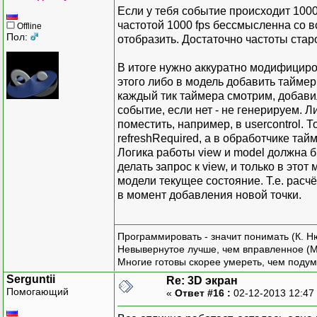
PointF nextPoi
// 3D мо
this.view = new Vi
Если у тебя событие происходит 1000 
nextPoint.X = (ne
private
M
this.controller = n
частотой 1000 fps бессмысленна со вс
Offline
nextPoint.Y = (0.
// Включаем двойную б
Пол:
отобразить. Достаточно частоты старог
args.Graphics.DrawL
// Иници
this.DoubleBuffer
previousPoint 
public
Vi
// Создаём средст
В итоге нужно аккуратно модифициро
}
{
this.background = new
этого либо в модель добавить таймер
}
this.foreground = new
каждый тик таймера смотрим, добавил
}
// Обрабатываем собы
событие, если нет - не генерируем. Л
this.view.Updated +=
поместить, например, в usercontrol. 
// Движения мыши
}
refreshRequired, а в обработчике тай
protected override vo
Логика работы view и model должна б
{
// Перехват нужных с
делать запрос к view, и только в это
base.OnMouseMove
}
модели текущее состояние. Т.е. расч
float scale = this.N
// Отрисовка
в момент добавления новой точки.
// Передаём информ
// Линии
protected override vo
this.controller.
public
Li
{
// Нажата ли к
{
base.OnPaint(ar
Программировать - значит понимать (К. Н
args.Button == 
// Очищаем фо
Невывернутое лучше, чем вправленное (М
// Приведённые коо
Многие готовы скорее умереть, чем подум
args.Graphics.FillRec
// чтобы центр был 
// Вспомогательны
Serguntii
Re: 3D экран
new PointF((float)(
float scale = this.No
Помогающий
«
Ответ #16 :
02-12-2013 12:47
);
}
// Сдвиги для неквадр
}