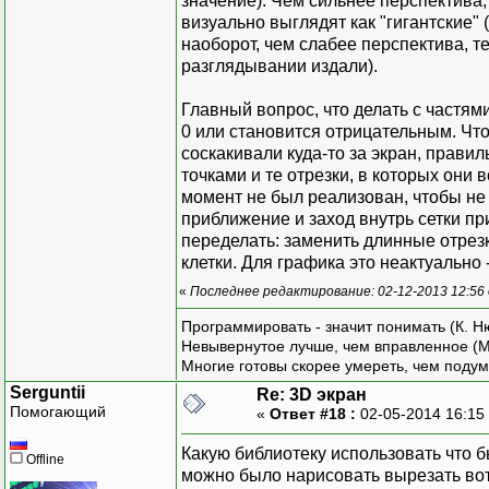
значение). Чем сильнее перспектива,
визуально выглядят как "гигантские" 
}
// Движения мыши
наоборот, чем слабее перспектива, т
}
protected override vo
разглядывании издали).
{
// Событ
base.OnMouseMove
Главный вопрос, что делать с частям
public
e
float scale = this.N
0 или становится отрицательным. Что
protecte
// Передаём информ
соскакивали куда-то за экран, правил
// Контроллер ввода
{
this.controller.
точками и те отрезки, в которых они 
class Controller
// Нажата ли к
момент не был реализован, чтобы не
{
args.Button == 
приближение и заход внутрь сетки при
// Предыдущие ко
// Приведённые коо
переделать: заменить длинные отрез
private PointF? pr
// чтобы центр был 
клетки. Для графика это неактуально
// 2D представление
}
new PointF((float)(
private View v
«
Последнее редактирование: 02-12-2013 12:56
);
// Отобр
}
Программировать - значит понимать (К. Н
// Инициализац
private
Невывернутое лучше, чем вправленное (М
public Controller
{
// Изменение разме
Многие готовы скорее умереть, чем подум
{
protected override vo
Serguntii
Re: 3D экран
this.previousCoo
{
Помогающий
«
Ответ #18 :
02-05-2014 16:15
this.view = 
// При изменении раз
}
Какую библиотеку использовать что 
this.Invalidat
Offline
можно было нарисовать вырезать вот 
}
// Обработка входны