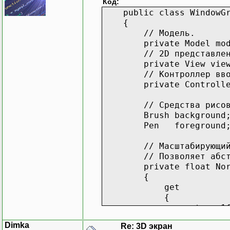
Код:
public class WindowGra
// Измен
{
protecte
// Модель.
{
private Model mod
// 2D представлен
private View view
}
// Контроллер ввода
private Controller 
// Обраб
// Средства рисов
// Измен
Brush background; //
private
Pen foreground; //
{
// Масштабирующий коэф
// Позволяет абстраги
}
private float Norm
{
}
get
{
// Контроллер вв
return 1f / Math.Min
class
Controller
}
{
Dimka
Re: 3D экран
}