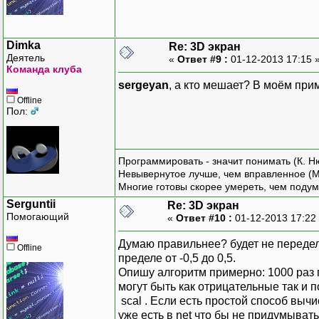
protecte
{
Dimka
Re: 3D экран
Деятель
«
Ответ #9 :
01-12-2013 17:15 
arg
Команда клуба
sergeyan
, а кто мешает? В моём при
Offline
Пол:
Программировать - значит понимать (К. Н
Невывернутое лучше, чем вправленное (М
Многие готовы скорее умереть, чем подум
Serguntii
Re: 3D экран
Помогающий
«
Ответ #10 :
01-12-2013 17:22
Думаю правильнее? будет не переделы
PointF pr
Offline
пределе от -0,5 до 0,5.
previou
Опишу алгоритм примерно: 1000 раз п
previou
могут быть как отрицательные так и
scal . Если есть простой способ вычи
уже есть в net что бы не придумыват