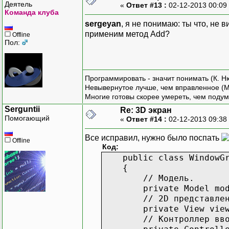
// Преды
Деятель
«
Ответ #13 :
02-12-2013 00:09
Команда клуба
private
P
// Инициализация о
// 2D пр
sergeyan
, я не понимаю: ты что, не в
public WindowGrap
private
V
применим метод Add?
Offline
{
Пол:
// Заголовок
// Иници
this.Text = "3D 
public
Co
// Создаём части и 
{
Программировать - значит понимать (К. Н
this.model = new
Невывернутое лучше, чем вправленное (М
this.view = new Vi
Многие готовы скорее умереть, чем подум
this.controller = n
}
Serguntii
// Включаем двойную б
Re: 3D экран
Помогающий
«
Ответ #14 :
02-12-2013 09:38
this.DoubleBuffer
// Обраб
// Создаём средст
public
v
Все исправил, нужно было поспать
this.background = new
Offline
{
Код:
this.foreground = new
public class WindowGra
// Обрабатываем собы
{
this.view.Updated +=
// Модель.
}
private Model mod
// 2D представлен
// Перехват нужных с
private View view
// Контроллер ввода
// Отрисовка