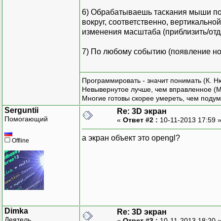
6) Обрабатываешь таскания мыши по 
вокруг, соответственно, вертикально
изменения масштаба (приблизить/отд
7) По любому событию (появление но
Программировать - значит понимать (К. Н
Невывернутое лучше, чем вправленное (М
Многие готовы скорее умереть, чем подум
Serguntii
Re: 3D экран
Помогающий
«
Ответ #2 :
10-11-2013 17:59 
а экран объект это opengl?
Offline
Dimka
Re: 3D экран
Деятель
«
Ответ #3 :
10-11-2013 18:20 