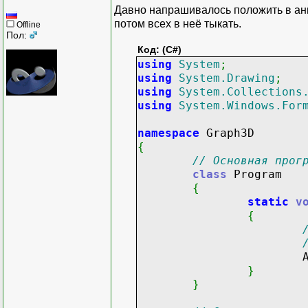
Давно напрашивалось положить в ан
потом всех в неё тыкать.
Offline
Пол:
Код: (C#)
using
System
;
using
System.Drawing
;
using
System.Collections
using
System.Windows.For
namespace
Graph3D
{
// Основная прог
class
Program
{
static
v
{
Applica
}
}