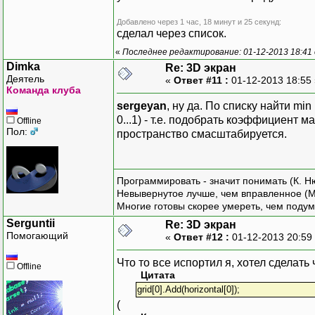
PointF
next
Добавлено через 1 час, 18 минут и 25 секунд:
next
сделал через список.
ar
«
Последнее редактирование: 01-12-2013 18:41 
previ
Dimka
Re: 3D экран
Деятель
«
Ответ #11 :
01-12-2013 18:55
Команда клуба
}
sergeyan
, ну да. По списку найти mi
0...1) - т.е. подобрать коэффициент 
Offline
// Движе
Пол:
пространство смасштабируется.
protecte
{
Программировать - значит понимать (К. Н
Невывернутое лучше, чем вправленное (М
Многие готовы скорее умереть, чем подум
Serguntii
Re: 3D экран
Помогающий
«
Ответ #12 :
01-12-2013 20:59
ar
Что то все испортил я, хотел сделать
Offline
Цитата
grid[0].Add(horizontal[0]);
(
}