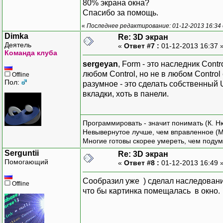
80% экрана окна?
Спасибо за помощь.
// Иници
«
Последнее редактирование: 01-12-2013 16:34 
public
Wi
Dimka
Re: 3D экран
{
Деятель
«
Ответ #7 :
01-12-2013 16:37 
Команда клуба
sergeyan
, Form - это наследник Con
любом Control, но не в любом Contro
Offline
Пол:
разумное - это сделать собственный U
вкладки, хоть в панели.
Программировать - значит понимать (К. Н
Невывернутое лучше, чем вправленное (М
Многие готовы скорее умереть, чем подум
Serguntii
Re: 3D экран
Помогающий
«
Ответ #8 :
01-12-2013 16:49 
}
Сообразил уже ) сделал наследование
Offline
что бы картинка помещалась в окно.
// Перех
// Отрис