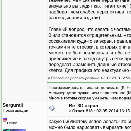
значение). Чем сильнее перспектива,
визуально выглядят как "гигантские" 
}
// Движения мыши
наоборот, чем слабее перспектива, т
}
protected override vo
разглядывании издали).
{
// Событ
base.OnMouseMove
Главный вопрос, что делать с частям
public
e
float scale = this.N
0 или становится отрицательным. Что
protecte
// Передаём информ
соскакивали куда-то за экран, правил
// Контроллер ввода
{
this.controller.
точками и те отрезки, в которых они 
class Controller
// Нажата ли к
момент не был реализован, чтобы не
{
args.Button == 
приближение и заход внутрь сетки при
// Предыдущие ко
// Приведённые коо
переделать: заменить длинные отрез
private PointF? pr
// чтобы центр был 
клетки. Для графика это неактуально
// 2D представление
}
new PointF((float)(
private View v
«
Последнее редактирование: 02-12-2013 12:56
);
// Отобр
}
Программировать - значит понимать (К. Н
// Инициализац
private
Невывернутое лучше, чем вправленное (М
public Controller
{
// Изменение разме
Многие готовы скорее умереть, чем подум
{
protected override vo
Serguntii
Re: 3D экран
this.previousCoo
{
Помогающий
«
Ответ #18 :
02-05-2014 16:15
this.view = 
// При изменении раз
}
Какую библиотеку использовать что 
this.Invalidat
Offline
можно было нарисовать вырезать вот 
}
// Обработка входны