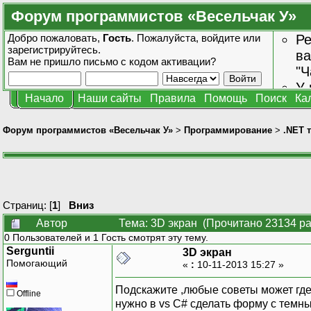
Форум программистов «Весельчак У»
Добро пожаловать,
Гость
. Пожалуйста,
войдите
или
Ре
зарегистрируйтесь
.
ва
Вам не пришло
письмо с кодом активации?
"Ч
У 
Начало
Наши сайты
Правила
Помощь
Поиск
Ка
от
зн
Форум программистов «Весельчак У»
>
Программирование
>
.NET 
Страниц: [
1
]
Вниз
Автор
Тема: 3D экран (Прочитано 23134 ра
0 Пользователей и 1 Гость смотрят эту тему.
Serguntii
3D экран
Помогающий
«
:
10-11-2013 15:27 »
Подскажите ,любые советы может где 
Offline
нужно в vs C# сделать форму с темны