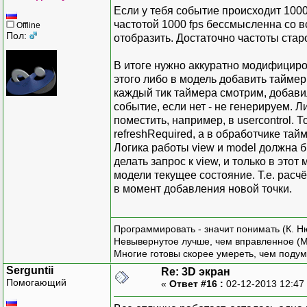
PointF nextPoi
// 3D мо
this.view = new Vi
Если у тебя событие происходит 1000 
nextPoint.X = (ne
private
M
this.controller = n
частотой 1000 fps бессмысленна со вс
Offline
nextPoint.Y = (0.
// Включаем двойную б
Пол:
отобразить. Достаточно частоты старог
args.Graphics.DrawL
// Иници
this.DoubleBuffer
previousPoint 
public
Vi
// Создаём средст
В итоге нужно аккуратно модифициро
}
{
this.background = new
этого либо в модель добавить таймер
}
this.foreground = new
каждый тик таймера смотрим, добавил
}
// Обрабатываем собы
событие, если нет - не генерируем. Л
this.view.Updated +=
поместить, например, в usercontrol. 
// Движения мыши
}
refreshRequired, а в обработчике тай
protected override vo
Логика работы view и model должна б
{
// Перехват нужных с
делать запрос к view, и только в это
base.OnMouseMove
}
модели текущее состояние. Т.е. расч
float scale = this.N
// Отрисовка
в момент добавления новой точки.
// Передаём информ
// Линии
protected override vo
this.controller.
public
Li
{
// Нажата ли к
{
base.OnPaint(ar
Программировать - значит понимать (К. Н
args.Button == 
// Очищаем фо
Невывернутое лучше, чем вправленное (М
// Приведённые коо
Многие готовы скорее умереть, чем подум
args.Graphics.FillRec
// чтобы центр был 
// Вспомогательны
Serguntii
Re: 3D экран
new PointF((float)(
float scale = this.No
Помогающий
«
Ответ #16 :
02-12-2013 12:47
);
}
// Сдвиги для неквадр
}