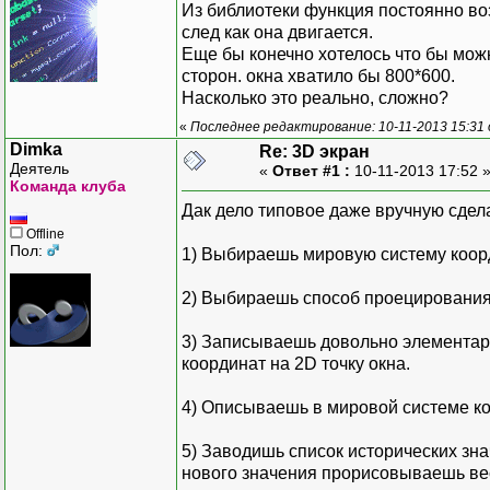
Из библиотеки функция постоянно во
след как она двигается.
Еще бы конечно хотелось что бы мож
сторон. окна хватило бы 800*600.
Насколько это реально, сложно?
«
Последнее редактирование: 10-11-2013 15:31 
Dimka
Re: 3D экран
Деятель
«
Ответ #1 :
10-11-2013 17:52 
Команда клуба
Дак дело типовое даже вручную сдела
Offline
Пол:
1) Выбираешь мировую систему коорд
2) Выбираешь способ проецирования 
3) Записываешь довольно элементар
координат на 2D точку окна.
4) Описываешь в мировой системе ко
5) Заводишь список исторических зна
нового значения прорисовываешь вес