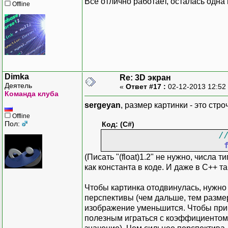
Все отлично работает, осталась одна
float shift = (this.C
Offline
// Враще
float shiftX = shif
// Изменение разме
public
v
float shiftY = shif
protected override vo
{
// Рисуем все линии,
{
foreach (List<Point
// При изменении раз
{
this.Invalidat
// Каждую полученную
}
// центр из середины
Dimka
Re: 3D экран
// чтобы она была н
Деятель
«
Ответ #17 :
02-12-2013 12:52
// Обработка внутре
PointF previousPo
Команда клуба
previousPoint.X = (
sergeyan
, размер картинки - это стр
// Изменения в 2D п
previousPoint.Y = (
Offline
private void View_Upd
Пол:
for (int i = 1; i
Код: (C#)
{
{
/
// При изменении 2D 
PointF nextPoin
this.Invalidat
nextPoint.X = (ne
(Писать "(float)1.2" не нужно, числа ти
}
nextPoint.Y = (0.
как константа в коде. И даже в C++ та
this.foreground
args.Graphics.DrawL
Чтобы картинка отодвинулась, нужно у
public void addpoint3d
previousPoint 
перспективы (чем дальше, тем размер
{
}
изображение уменьшится. Чтобы приб
model.addpoint3d(
}
полезным играться с коэффициентом 
}
}