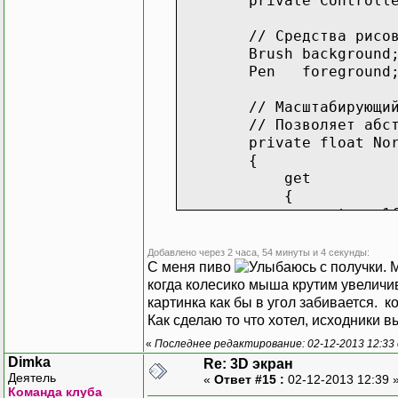
private Controller 
protected override vo
{
// Средства рисов
base.OnPaint(ar
Brush background; //
// Очищаем фо
Pen foreground; //
args.Graphics.FillRec
Con
// Вспомогательны
Con
// Масштабирующий коэф
float scale = this.No
// Позволяет абстраги
// Сдвиги для неквадр
private float Norm
float shift = (this.C
{
float shiftX = shif
get
float shiftY = shif
}
{
// Рисуем все линии,
}
return 1f / Math.Min
foreach (List<Point
}
{
}
Добавлено через 2 часа, 54 минуты и 4 секунды:
// Каждую полученную
// 2D представле
С меня пиво
с получки. 
// центр из середины
class
View
// Инициализация о
когда колесико мыша крутим увеличив
// чтобы она была н
{
public WindowGrap
картинка как бы в угол забивается. к
PointF previousP
// Линии
{
Как сделаю то что хотел, исходники 
previousPoint.X = (
private
L
// Заголовок
previousPoint.Y = (
«
Последнее редактирование: 02-12-2013 12:33 
// Углы 
this.Text = "3D 
Dimka
for (int i = 1; i
Re: 3D экран
private
// Создаём части и 
Деятель
{
«
Ответ #15 :
02-12-2013 12:39 
private
this.model = new
Команда клуба