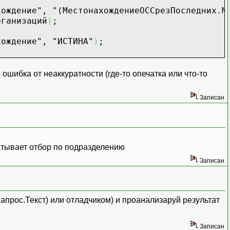
хождение"
,
"(МестонахождениеОССрезПоследних.М
рганизаций
)
;
хождение"
,
"ИСТИНА"
)
;
ошибка от неаккуратности (где-то опечатка или что-то
Записан
батывает отбор по подразделению
Записан
прос.Текст) или отладчиком) и проанализаруй результат
Записан