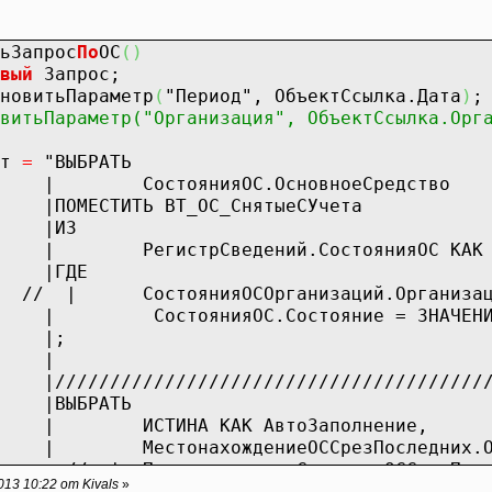
ьЗапрос
По
ОС
(
)
вый
Запрос;
итьПараметр
(
"Период"
, ОбъектСсылка.Дата
)
;
витьПараметр("Организация", ОбъектСсылка.Орг
ст
=
"ВЫБРАТЬ
ияОС.ОсновноеСредство
 ВТ_ОС_СнятыеСУчета
З
едений.СостоянияОС КАК Сост
ДЕ
ияОСОрганизаций.Организация = 
.Состояние = ЗНАЧЕНИЕ(Перечисле
;
|
///////////////////////////////////
РАТЬ
КАК АвтоЗаполнение,
ениеОССрезПоследних.ОсновноеСре
льныеСведенияОССрезПоследних.Инве
13 10:22 от Kivals
»
З