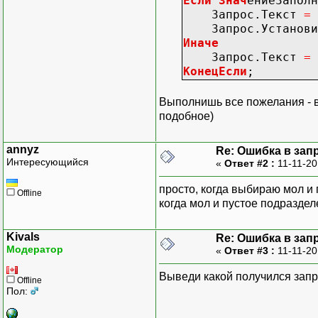
Если
Знач
ениеЗаполн
Запрос.Текст
=
Запрос.Установит
Иначе
Запрос.Текст
=
КонецЕсли
;
Выполнишь все пожелания - в 
подобное)
annyz
Re: Ошибка в зап
Интересующийся
«
Ответ #2 :
11-11-20
просто, когда выбираю мол и 
Offline
когда мол и пустое подраздел
Kivals
Re: Ошибка в зап
Модератор
«
Ответ #3 :
11-11-20
Выведи какой получился запр
Offline
Пол: