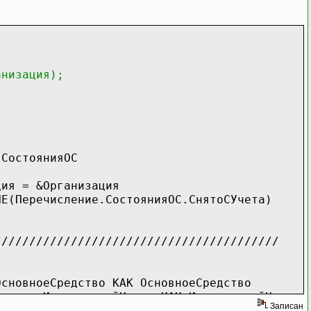
анизация);
оянияОС
&Организация
ние.СостоянияОС.СнятоСУчета)
////////////////////////////////
дство КАК ОсновноеСредство
нтарныйНомер КАК ИнвентарныйНомер
Записан