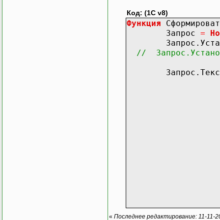
Код: (1C v8)
Функция
Сформироват
Запрос
=
Но
Запрос.Установ
// Запрос.Устано
Запрос.Тек
| Состоян
|ПОМЕСТИТЬ
|И
| РегистрСв
|Г
// | Состоян
| СостоянияОС
|
|/////////////
|ВЫБ
| ИСТИНА 
| Местонахожд
// | Первонача
«
Последнее редактирование: 11-11-20
|И