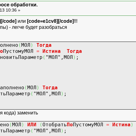
росе обработки.
ний.МестонахождениеОС.СрезПоследни
13 10:36 »
ИНЕНИЕ РегистрСведений.Первона
&Период
][/code]
или
[code=e1cv8][/code]
!!!
 ОсновноеСредс
пы) - легче будет разобраться
(ВЫБР
.ОсновноеС
 И
олнено
(
МОЛ
)
Тогда
нятыеСУчета КАК А))) 
о
ПустомуМОЛ
=
Истина
Тогда
ахождениеОССрезПоследних.ОсновноеС
итьПараметр
(
"МОЛ"
,МОЛ
)
;
ДЕ
ахождениеОССрезПоследних.Осно
(ВЫБРАТ
ОсновноеСре
 ИЗ
аполнено
(
МОЛ
)
Тогда
ОС_СнятыеСУчет
ьПараметр
(
"МОЛ"
,МОЛ
)
;
виеНаМОЛ
еНаМестонахождение
ОЧИТЬ ПО
я кода) заменить
ноеСредство "
;
ено
(
МОЛ
)
ИЛИ
(
Отобрать
По
ПустомуМОЛ
=
Истина
)
ч
ениеЗаполнено
(
МОЛ
)
Тогда
ьПараметр
(
"МОЛ"
,МОЛ
)
;
и
Отобрать
По
ПустомуМОЛ
=
Истина
Тогда