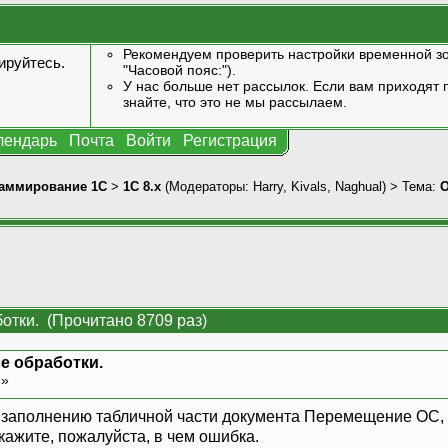
Рекомендуем проверить настройки временной зо
ируйтесь
.
"Часовой пояс:").
У нас больше нет рассылок. Если вам приходят п
знайте, что это не мы рассылаем.
лендарь
Почта
Войти
Регистрация
аммирование 1С
>
1С 8.x
(Модераторы:
Harry
,
Kivals
,
Naghual
) > Тема:
О
отки. (Прочитано 8709 раз)
е обработки.
 »
аполнению табличной части документа Перемещение ОС, ес
кажите, пожалуйста, в чем ошибка.