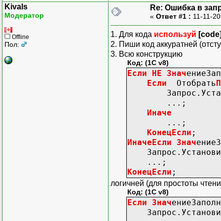
Kivals
Re: Ошибка в зап
| РегистрСведе
Модератор
«
Ответ #1 :
11-11-20
| ЛЕВОЕ СОЕД
| 
1. Для кода
используй
[code
Offline
| (НЕ
2. Пиши код аккуратней (отсту
Пол:
| 
3. Всю конструкцию
| А
Код: (1C v8)
|
Если
НЕ
Знач
ениеЗап
| ВТ_ОС_С
Если
Отобрать
П
// | ПО Местон
Запрос.Установ
|Г
...;
| (НЕ Местон
Иначе
| 
...;
| А.
КонецЕсли
;
|
ИначеЕсли
Знач
ениеЗ
| ВТ_
Запрос.Установит
| Усло
...;
| Услови
КонецЕсли
;
|УПОРЯД
логичней (для простоты чтени
| Основ
Код: (1C v8)
Если
Знач
ениеЗаполн
Если
НЕ
Зна
Запрос.Установит
Есл