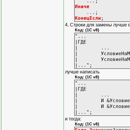
...;
Запрос
Иначе
Запрос.У
...;
КонецЕсли
;
Запро
4. Строки для замены лучше о
Код: (1C v8)
Кон
"...
Ина
|ГДЕ
Запрос.
| ...
Запрос.Уста
| УсловиеНаМ
КонецЕсли
;
| УсловиеНаМес
|..."
;
лучше написать
Если
Знач
ен
Код: (1C v8)
Запрос.
"...
Запрос.Уста
|ГДЕ
Иначе
| ...
Запрос.
| И &УсловиеН
КонецЕсли
;
| И &УсловиеНаМ
|..."
;
Возврат
Зап
и тогда:
Код: (1C v8)
КонецФункции