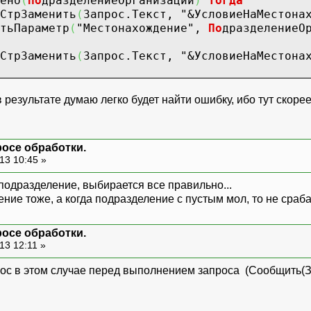
ено
(
По
дразделениеОрганизаций
)
Тогда
СтрЗаменить
(
Запрос.Текст,
"&УсловиеНаМестона
ьПараметр
(
"Местонахождение"
,
По
дразделениеО
СтрЗаменить
(
Запрос.Текст,
"&УсловиеНаМестона
результате думаю легко будет найти ошибку, ибо тут скорее 
росе обработки.
13 10:45 »
подразделение, выбирается все правильно...
ение тоже, а когда подразделение с пустым мол, то не сра
росе обработки.
13 12:11 »
ос в этом случае перед выполнением запроса (Сообщить(За