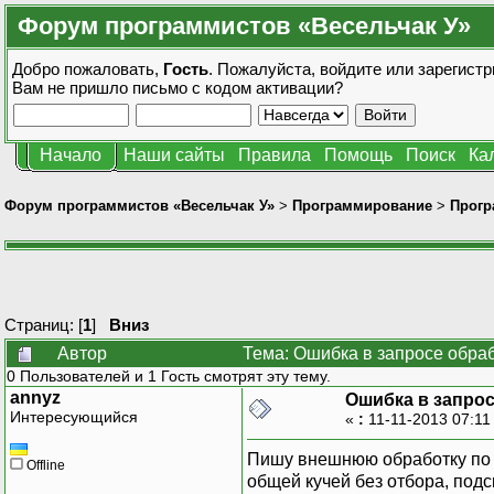
Форум программистов «Весельчак У»
Добро пожаловать,
Гость
. Пожалуйста,
войдите
или
зарегистр
Вам не пришло
письмо с кодом активации?
Начало
Наши сайты
Правила
Помощь
Поиск
Ка
Форум программистов «Весельчак У»
>
Программирование
>
Прогр
Страниц: [
1
]
Вниз
Автор
Тема: Ошибка в запросе обраб
0 Пользователей и 1 Гость смотрят эту тему.
annyz
Ошибка в запрос
Интересующийся
«
:
11-11-2013 07:11
Пишу внешнюю обработку по з
Offline
общей кучей без отбора, подс