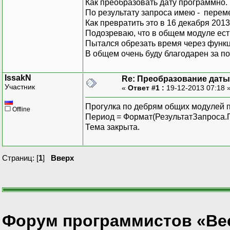
Как преобразовать дату программно.
По результату запроса имею - переме
Как превратить это в 16 декабря 2013
Подозреваю, что в общем модуле есть
Пытался обрезать время через функц
В общем очень буду благодарен за п
IssakN
Re: Преобразование даты
Участник
«
Ответ #1 :
19-12-2013 07:18 
Прогулка по дебрям общих модулей 
Offline
Период = Формат(РезультатЗапроса.П
Тема закрыта.
Страниц: [
1
]
Вверх
Форум программистов «Ве