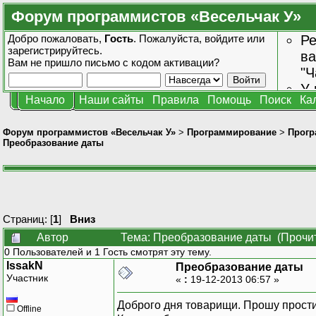
Форум программистов «Весельчак У»
Добро пожаловать,
Гость
. Пожалуйста,
войдите
или
Ре
зарегистрируйтесь
.
ва
Вам не пришло
письмо с кодом активации?
"Ч
У 
Начало
Наши сайты
Правила
Помощь
Поиск
Ка
от
зн
Форум программистов «Весельчак У»
>
Программирование
>
Прогр
Преобразование даты
Страниц: [
1
]
Вниз
Автор
Тема: Преобразование даты (Прочит
0 Пользователей и 1 Гость смотрят эту тему.
IssakN
Преобразование даты
Участник
«
:
19-12-2013 06:57 »
Доброго дня товарищи. Прошу прости
Offline