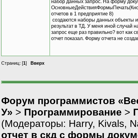
набор данных запрос. На форму доку
ОсновныеДействияФормыПечать(Кнопк
отчетов в 1 предприятие 8)
создаются наборы данных объекты и
результат в ТД. У меня иной случай н
запрос еще раз правильно? вот как св
отчет показал. Форму отчета не созда
Страниц: [
1
]
Вверх
Форум программистов «Ве
У»
>
Программирование
>
(Модераторы:
Harry
,
Kivals
,
N
отчет в скд с формы докум