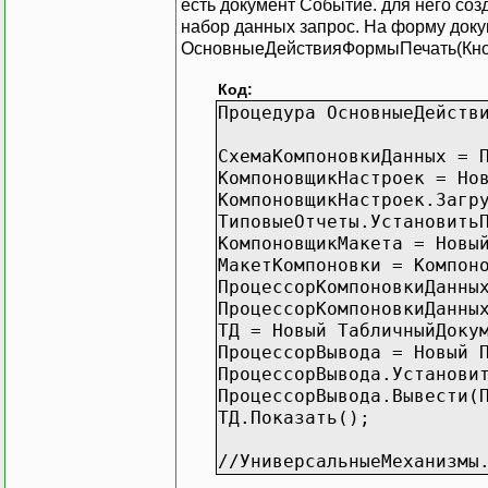
есть документ Событие. для него со
набор данных запрос. На форму доку
ОсновныеДействияФормыПечать(Кнопк
Код:
Процедура ОсновныеДейств
СхемаКомпоновкиДанных 
КомпоновщикНастроек = Н
КомпоновщикНастроек.Заг
ТиповыеОтчеты.Установи
КомпоновщикМакета = Нов
МакетКомпоновки = Компо
ПроцессорКомпоновкиДанн
ПроцессорКомпоновкиДа
ТД = Новый ТабличныйДо
ПроцессорВывода = Новый 
ПроцессорВывода.Установи
ПроцессорВывода.Вывести(
ТД.Показать();
//УниверсальныеМеханизм