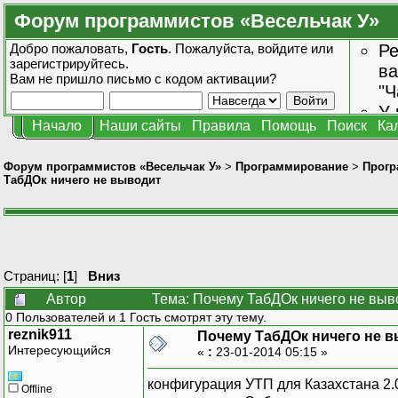
Форум программистов «Весельчак У»
Добро пожаловать,
Гость
. Пожалуйста,
войдите
или
Ре
зарегистрируйтесь
.
ва
Вам не пришло
письмо с кодом активации?
"Ч
У 
Начало
Наши сайты
Правила
Помощь
Поиск
Ка
от
зн
Форум программистов «Весельчак У»
>
Программирование
>
Прогр
ТабДОк ничего не выводит
Страниц: [
1
]
Вниз
Автор
Тема: Почему ТабДОк ничего не выв
0 Пользователей и 1 Гость смотрят эту тему.
reznik911
Почему ТабДОк ничего не 
Интересующийся
«
:
23-01-2014 05:15 »
конфигурация УТП для Казахстана 2.0
Offline