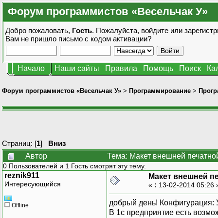
Форум программистов «Весельчак У»
Добро пожаловать,
Гость
. Пожалуйста,
войдите
или
зарегистр
Вам не пришло
письмо с кодом активации?
Начало
Наши сайты
Правила
Помощь
Поиск
Ка
Форум программистов «Весельчак У»
>
Программирование
>
Прогр
Страниц: [
1
]
Вниз
Автор
Тема: Макет внешней печатно
0 Пользователей и 1 Гость смотрят эту тему.
reznik911
Макет внешней п
Интересующийся
«
:
13-02-2014 05:26
добрый день! Конфигурация: У
Offline
В 1с предприятие есть возмо