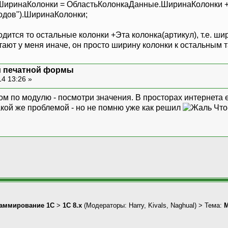
инаКолонки = ОбластьКолонкаДанные.ШиринаКолонки 
дов").ШиринаКолонки;
одится то остальные колонки +Эта колонка(артикул), т.е. ши
отают у меня иначе, он просто ширину колонки к остальным 
й печатной формы
4 13:26 »
ком по модулю - посмотри значения. В просторах интернета
акой же проблемой - но не помню уже как решил
Что
аммирование 1С
>
1С 8.x
(Модераторы:
Harry
,
Kivals
,
Naghual
) > Тема:
М