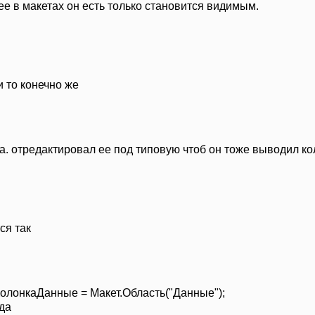
ее в макетах он есть только становится видимым.
 то конечно же
. отредактировал ее под типовую чтоб он тоже выводил кол
ся так
КолонкаДанные = Макет.Область("Данные");
да