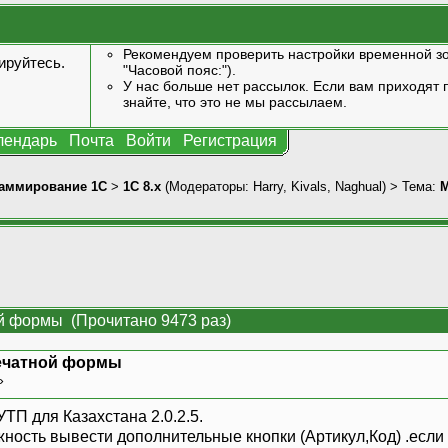
Рекомендуем проверить настройки временной зо
ируйтесь
.
"Часовой пояс:").
У нас больше нет рассылок. Если вам приходят п
знайте, что это не мы рассылаем.
лендарь
Почта
Войти
Регистрация
аммирование 1С
>
1С 8.x
(Модераторы:
Harry
,
Kivals
,
Naghual
) > Тема:
М
й формы (Прочитано 9473 раз)
ечатной формы
 »
ТП для Казахстана 2.0.2.5.
жность вывести дополнительные кнопки (Артикул,Код) .если