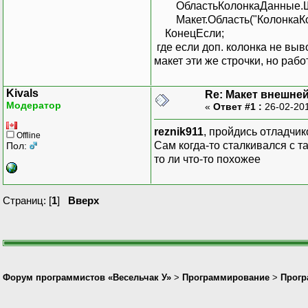
ОбластьКолонкаДанные.Шир
Макет.Область("КолонкаКо
КонецЕсли;
где если доп. колонка не выв
макет эти же строчки, но раб
Kivals
Re: Макет внешне
Модератор
«
Ответ #1 :
26-02-201
reznik911
, пройдись отладчи
Offline
Сам когда-то сталкивался с т
Пол:
то ли что-то похожее
Страниц: [
1
]
Вверх
Форум программистов «Весельчак У»
>
Программирование
>
Прогр