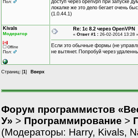
доступ через openvpn при запуске ду
Пол:
локалке же это дело бегает очень бы
(1.0.44.1)
Kivals
Re: 1с 8.2 через OpenVPN
Модератор
«
Ответ #1 :
26-02-2014 13:28 
Если это обычные формы (не управля
Offline
не вытянет. Попробуй через удаленн
Пол:
Страниц: [
1
]
Вверх
Форум программистов «Ве
У»
>
Программирование
>
(Модераторы:
Harry
,
Kivals
,
N