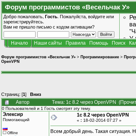
Форум программистов «Весельчак У»
Добро пожаловать,
Гость
. Пожалуйста,
войдите
или
Ре
зарегистрируйтесь
.
ва
Вам не пришло
письмо с кодом активации?
"Ч
У 
Начало
Наши сайты
Правила
Помощь
Поиск
Ка
от
зн
Форум программистов «Весельчак У»
>
Программирование
>
Прогр
OpenVPN
Страниц: [
1
]
Вниз
Автор
Тема: 1с 8.2 через OpenVPN (Прочит
0 Пользователей и 1 Гость смотрят эту тему.
Элексир
1с 8.2 через OpenVPN
Помогающий
«
:
18-02-2014 07:27 »
Всем добрый день. Такая ситуация. Н
Offline