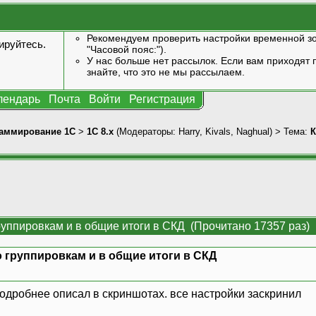
Рекомендуем проверить настройки временной зо
ируйтесь
.
"Часовой пояс:").
У нас больше нет рассылок. Если вам приходят п
знайте, что это не мы рассылаем.
лендарь
Почта
Войти
Регистрация
аммирование 1С
>
1С 8.x
(Модераторы:
Harry
,
Kivals
,
Naghual
) > Тема:
К
руппировкам и в общие итоги в СКД (Прочитано 17357 раз)
 группировкам и в общие итоги в СКД
одробнее описал в скриншотах. все настройки заскринил