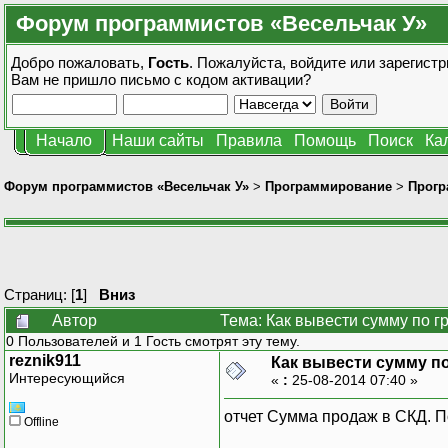
Форум программистов «Весельчак У»
Добро пожаловать,
Гость
. Пожалуйста,
войдите
или
зарегистр
Вам не пришло
письмо с кодом активации?
Начало
Наши сайты
Правила
Помощь
Поиск
Ка
Форум программистов «Весельчак У»
>
Программирование
>
Прогр
Страниц: [
1
]
Вниз
Автор
Тема: Как вывести сумму по г
0 Пользователей и 1 Гость смотрят эту тему.
reznik911
Как вывести сумму по
Интересующийся
«
:
25-08-2014 07:40 »
отчет Сумма продаж в СКД. П
Offline