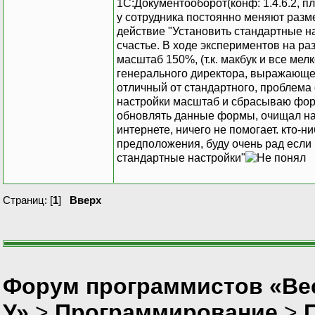
1С:Документооборот(конф: 1.4.6.2, п
у сотрудника постоянно меняют разме
действие "Установить стандартные на
счастье. В ходе экспериментов на раз
масштаб 150%, (т.к. макбук и все мел
генерального директора, выражающег
отличный от стандартного, проблема 
настройки масштаб и сбрасываю фор
обновлять данные формы, очищал на
интернете, ничего не помогает. кто-н
предположения, буду очень рад если
стандартные настройки"
Страниц: [
1
]
Вверх
Форум программистов «Ве
У»
>
Программирование
>