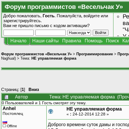
Форум программистов «Весельчак У»
Добро пожаловать,
Гость
. Пожалуйста,
войдите
или
Ре
зарегистрируйтесь
.
ва
Вам не пришло
письмо с кодом активации?
"Ч
У 
Начало
Наши сайты
Правила
Помощь
Поиск
Ка
от
зн
Форум программистов «Весельчак У»
>
Программирование
>
Прогр
Naghual
) > Тема:
НЕ управляемая форма
Страниц: [
1
]
Вниз
Автор
Тема: НЕ управляемая форма (Проч
0 Пользователей и 1 Гость смотрят эту тему.
Anhel
НЕ управляемая форма
Постоялец
«
:
24-12-2014 12:28 »
Доброго времени суток дамы и госпо
Offline