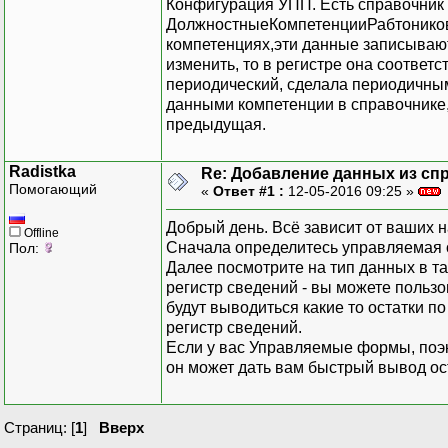
Конфигурация УПП. Есть справочник 
ДолжностныеКомпетенцииРабтоников.
компетенциях,эти данные записывают
изменить, то в регистре она соответс
периодический, сделала периодичным 
данными компетенции в справочнике,
предыдущая.
Radistka
Re: Добавление данных из сп
Помогающий
«
Ответ #1 :
12-05-2016 09:25 »
Добрый день. Всё зависит от ваших 
Offline
Сначала определитесь управляемая 
Пол:
Далее посмотрите на тип данных в таб
регистр сведений - вы можете пользо
будут выводиться какие то остатки по
регистр сведений.
Если у вас Управляемые формы, поэ
он может дать вам быстрый вывод ост
Страниц: [
1
]
Вверх