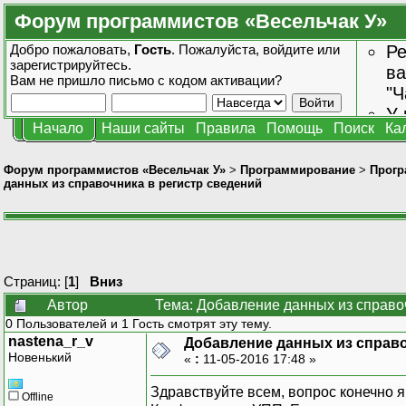
Форум программистов «Весельчак У»
Добро пожаловать,
Гость
. Пожалуйста,
войдите
или
Ре
зарегистрируйтесь
.
ва
Вам не пришло
письмо с кодом активации?
"Ч
У 
Начало
Наши сайты
Правила
Помощь
Поиск
Ка
от
зн
Форум программистов «Весельчак У»
>
Программирование
>
Прогр
данных из справочника в регистр сведений
Страниц: [
1
]
Вниз
Автор
Тема: Добавление данных из справоч
0 Пользователей и 1 Гость смотрят эту тему.
nastena_r_v
Добавление данных из справо
Новенький
«
:
11-05-2016 17:48 »
Здравствуйте всем, вопрос конечно я 
Offline