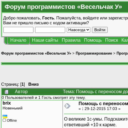
Форум программистов «Весельчак У»
Добро пожаловать,
Гость
. Пожалуйста,
войдите
или
зарегистр
Вам не пришло
письмо с кодом активации?
Начало
Наши сайты
Правила
Помощь
Поиск
Ка
Форум программистов «Весельчак У»
>
Программирование
>
Прогр
Страниц: [
1
]
Вниз
Автор
Тема: Помощь с переносом док
0 Пользователей и 1 Гость смотрят эту тему.
brix
Помощь с переносом 
Новенький
«
:
29-12-2015 17:03 »
О великие 1с-умы. Подскажите
Offline
ответивший +10 к карме.