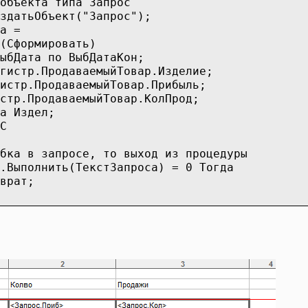
объекта типа Запрос
здатьОбъект("Запрос");
а =
ОС(Сформировать)
ыбДата по ВыбДатаКон;
гистр.ПродаваемыйТовар.Изделие;
истр.ПродаваемыйТовар.Прибыль;
стр.ПродаваемыйТовар.КолПрод;
а Издел;
С
бка в запросе, то выход из процедуры
.Выполнить(ТекстЗапроса) = 0 Тогда
врат;
ли;
ка к заполнению выходных форм данными запрос
тьОбъект("Таблица");
яТаблица("");
ие полей "Заголовок"
Секцию("Шапка");
Заполнение выходной таблицы...");