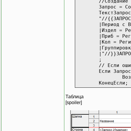
//Создание 
Запрос = Со
ТекстЗапрос
"//{{ЗАПР
|Период с В
|Издел = Ре
|Приб = Рег
|Кол = Реги
|Группировк
|"//}}ЗАПРО
;
// Если оши
Если Запрос
Воз
КонецЕс
Таблица
// Подготов
[spoiler]
Таб = Созда
Таб.Исходна
// Заполнен
Таб.Вывести
Состояние("