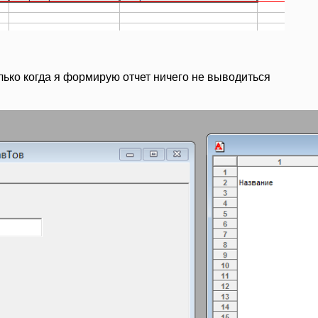
с.Группировка(1) = 1 Цикл
.ВывестиСекцию("Строка");
лько когда я формирую отчет ничего не выводиться
0);
полненной формы
росмотр(1);
ь("");