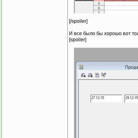
Пока Запро
[/spoiler]
Таб
КонецЦикла;
И все было бы хорошо вот то
[spoiler]
Таб.Опции(
// Вывод за
Таб.ТолькоП
Таб.Показат
КонецПроцедуры