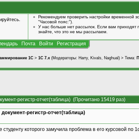
Рекомендуем проверить настройки временной зо
ируйтесь
.
"Часовой пояс:").
У нас больше нет рассылок. Если вам приходят п
знайте, что это не мы рассылаем.
лендарь
Почта
Войти
Регистрация
аммирование 1С
>
1С 7.x
(Модераторы:
Harry
,
Kivals
,
Naghual
) > Тема:
П
умент-регистр-отчет(таблица) (Прочитано 15419 раз)
документ-регистр-отчет(таблица)
 студенту которого замучила проблема в его курсовой по 1