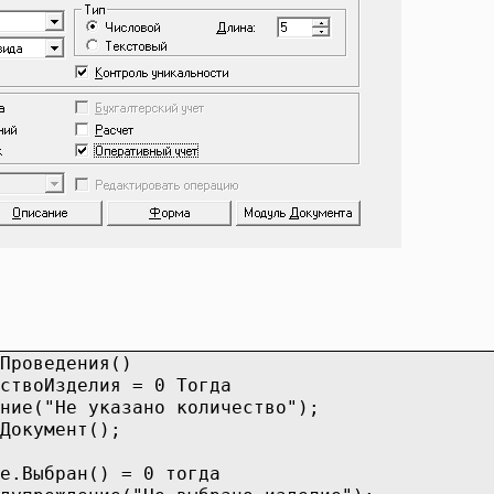
Проведения()
ствоИзделия = 0 Тогда
ние("Не указано количество");
Документ();
ли;
е.Выбран() = 0 тогда