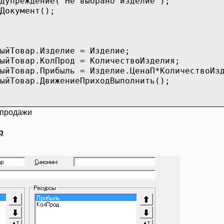
дупреждение("Не выбрано изделие");
дитьДокумент();
нецЕсли;
емыйТовар.Изделие = Изделие;
йТовар.КолПрод = КоличествоИзделия;
ыйТовар.Прибыль = Изделие.ЦенаП*Количество
йТовар.ДвижениеПриходВыполнить();
 продажи
р