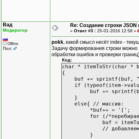
Вад
Re: Создание строки JSON 
Модератор
«
Ответ #3 :
25-01-2016 12:58 »
pokk
, какой смысл несёт index - тек
Offline
Задачу формирования строки можно р
Пол:
обработки ошибок и проверки границ)
Код:
char * itemToStr(char * 
{
buf += sprintf(buf, "\
if (typeof(item->value
buf += sprintf(buf, 
}
else{ // массив:
*buf++ = '[';
for (/*перебираем эл
buf = itemToStr(b
// добавляем разде
}