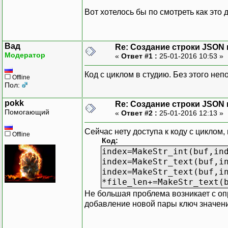
Вот хотелось бы по смотреть как это
Вад
Re: Создание строки JSON 
Модератор
«
Ответ #1 :
25-01-2016 10:53 »
Код с циклом в студию. Без этого неп
Offline
Пол:
pokk
Re: Создание строки JSON 
Помогающий
«
Ответ #2 :
25-01-2016 12:13 »
Сейчас нету доступа к коду с циклом,
Offline
Код:
index=MakeStr_int(buf,in
index=MakeStr_text(buf,i
index=MakeStr_text(buf,i
*file_len+=MakeStr_text(
Не большая проблема возникает с опре
добавление новой пары ключ значение