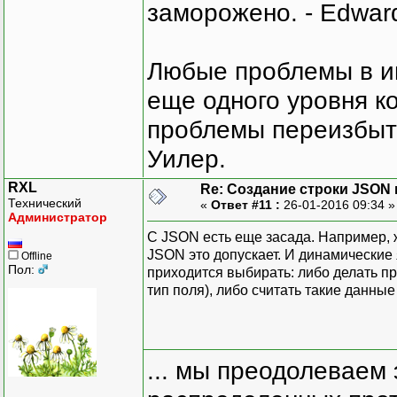
заморожено. - Edward
Любые проблемы в и
еще одного уровня ко
проблемы переизбыт
Уилер.
RXL
Re: Создание строки JSON 
Технический
«
Ответ #11 :
26-01-2016 09:34 
Администратор
С JSON есть еще засада. Например, ждем 
JSON это допускает. И динамические я
Offline
Пол:
приходится выбирать: либо делать пр
тип поля), либо считать такие данны
... мы преодолеваем 