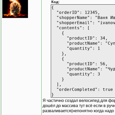
Код:
{
"orderID": 12345,
"shopperName": "Ваня Ив
"shopperEmail": "ivanov
"contents": [
{
"productID": 34,
"productName": "Супе
"quantity": 1
},
{
"productID": 56,
"productName": "Чудо
"quantity": 3
}
],
"orderCompleted": true
}
Я частично создал велосипед для фо
дошёл до массива тут всё если в руч
разваливается(непонятно когда надо 