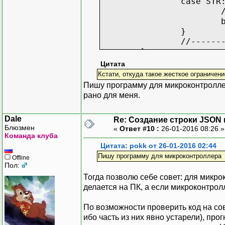
case STR
}
//------
}
return index;
Цитата
}
Кстати, откуда такое жесткое ограничен
Пишу программу для микроконтроллера
рано для меня.
Dale
Re: Создание строки JSON 
Блюзмен
«
Ответ #10 :
26-01-2016 08:26 
Команда клуба
Цитата: pokk от 26-01-2016 02:44
Пишу программу для микроконтроллера
Offline
Пол:
Тогда позволю себе совет: для микро
делается на ПК, а если микроконтрол
По возможности проверить код на со
ибо часть из них явно устарели), про