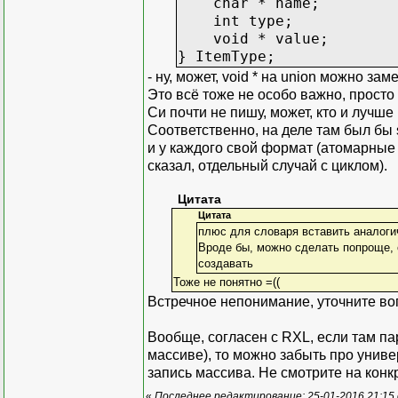
char * name;
int type;
void * value;
} ItemType;
- ну, может, void * на union можно зам
Это всё тоже не особо важно, просто 
Си почти не пишу, может, кто и лучше
Соответственно, на деле там был бы
и у каждого свой формат (атомарные т
сказал, отдельный случай с циклом).
Цитата
Цитата
плюс для словаря вставить аналогич
Вроде бы, можно сделать попроще,
создавать
Тоже не понятно =((
Встречное непонимание, уточните во
Вообще, согласен с RXL, если там пару
массиве), то можно забыть про униве
запись массива. Не смотрите на кон
«
Последнее редактирование: 25-01-2016 21:15