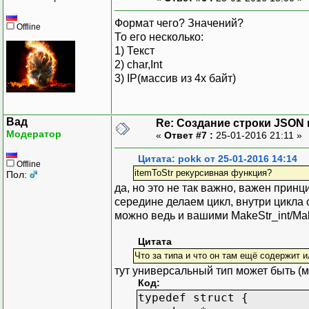
Формат чего? Значений?
Offline
То его несколько:
1) Текст
2) char,Int
3) IP(массив из 4х байт)
Вад
Re: Создание строки JSON 
Модератор
«
Ответ #7 :
25-01-2016 21:11 »
Цитата: pokk от 25-01-2016 14:14
Offline
itemToStr рекурсивная функция?
Пол:
да, но это не так важно, важен принци
середине делаем цикл, внутри цикла
можно ведь и вашими MakeStr_int/Mak
Цитата
Что за типа и что он там ещё содержит 
тут универсальный тип может быть (м
Код:
typedef struct {