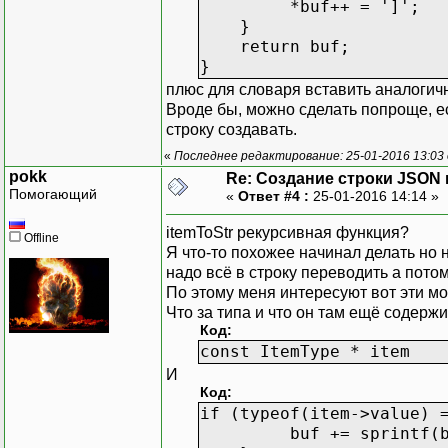
*buf++ = ']';
}
return buf;
}
плюс для словаря вставить аналогичн
Вроде бы, можно сделать попроще, е
строку создавать.
«
Последнее редактирование: 25-01-2016 13:03
pokk
Re: Создание строки JSON 
Помогающий
«
Ответ #4 :
25-01-2016 14:14 »
itemToStr рекурсивная функция?
Offline
Я что-то похожее начинал делать но 
надо всё в строку переводить а пото
По этому меня интересуют вот эти 
Что за типа и что он там ещё содерж
Код:
const ItemType * item
И
Код:
if (typeof(item->value) 
buf += sprintf(buf, 