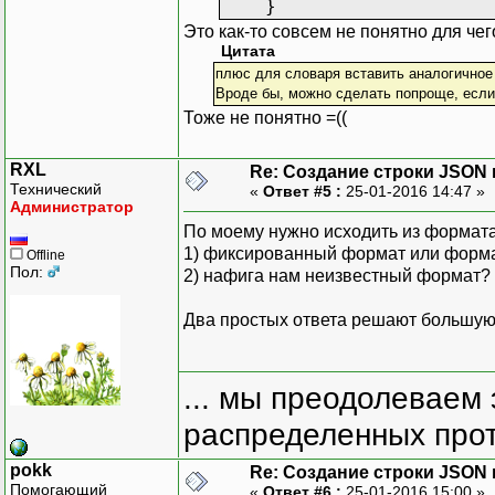
}
Это как-то совсем не понятно для чег
Цитата
плюс для словаря вставить аналогичное 
Вроде бы, можно сделать попроще, если
Тоже не понятно =((
RXL
Re: Создание строки JSON 
Технический
«
Ответ #5 :
25-01-2016 14:47 »
Администратор
По моему нужно исходить из формата
1) фиксированный формат или форма
Offline
Пол:
2) нафига нам неизвестный формат?
Два простых ответа решают большую 
... мы преодолеваем 
распределенных прот
pokk
Re: Создание строки JSON 
Помогающий
«
Ответ #6 :
25-01-2016 15:00 »