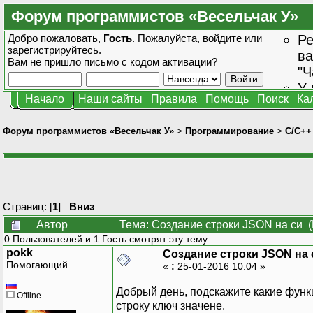
Форум программистов «Весельчак У»
Добро пожаловать,
Гость
. Пожалуйста,
войдите
или
Ре
зарегистрируйтесь
.
ва
Вам не пришло
письмо с кодом активации?
"Ч
У 
Начало
Наши сайты
Правила
Помощь
Поиск
Ка
от
зн
Форум программистов «Весельчак У»
>
Программирование
>
C/C++
Страниц: [
1
]
Вниз
Автор
Тема: Создание строки JSON на си (
0 Пользователей и 1 Гость смотрят эту тему.
pokk
Создание строки JSON на 
Помогающий
«
:
25-01-2016 10:04 »
Добрый день, подскажите какие фун
Offline
строку ключ значене.