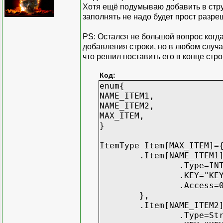
Хотя ещё подумываю добавить в стру
заполнять не надо будет прост разр
PS: Остался не большой вопрос когда
добавления строки, но в любом случае
что решил поставить его в конце стро
Код:
enum{
NAME_ITEM1,
NAME_ITEM2,
MAX_ITEM,
}
ItemType Item[MAX_ITEM]=
.Item[NAME_ITEM1
.Type=IN
.KEY="KE
.Access=
},
.Item[NAME_ITEM2
.Type=St