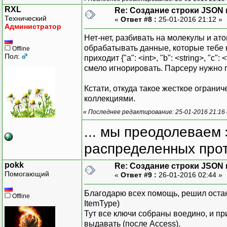
RXL
Re: Создание строки JSON 
Технический
«
Ответ #8 :
25-01-2016 21:12 »
Администратор
Нет-нет, разбивать на молекулы и ато
обрабатывать данные, которые тебе не
Offline
Пол:
приходит {"a": <int>, "b": <string>, "c": <
смело игнорировать. Парсеру нужно п
Кстати, откуда такое жесткое ограни
коллекциями.
«
Последнее редактирование: 25-01-2016 21:16
... мы преодолеваем 
распределенных прот
pokk
Re: Создание строки JSON 
Помогающий
«
Ответ #9 :
26-01-2016 02:44 »
Благодарю всех помощь, решил остан
Offline
ItemType)
Тут все ключи собраны воедино, и пр
выдавать (после Access).