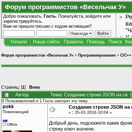
Форум программистов «Весельчак У»
Добро пожаловать,
Гость
. Пожалуйста,
войдите
или
Ре
зарегистрируйтесь
.
ва
Вам не пришло
письмо с кодом активации?
"Ч
У 
Начало
Наши сайты
Правила
Помощь
Поиск
Ка
от
зн
Форум программистов «Весельчак У»
>
Программирование
>
C/C++
Страниц: [
1
]
Вниз
Автор
Тема: Создание строки JSON на си (
0 Пользователей и 1 Гость смотрят эту тему.
pokk
Создание строки JSON на 
Помогающий
«
:
25-01-2016 10:04 »
Добрый день, подскажите какие фун
Offline
строку ключ значене.