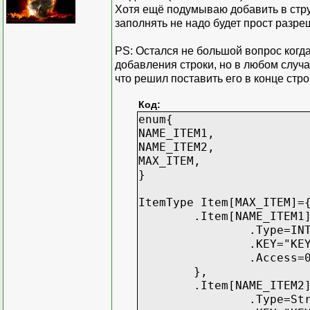
Хотя ещё подумываю добавить в стру
заполнять не надо будет прост разр
PS: Остался не большой вопрос когда
добавления строки, но в любом случае
что решил поставить его в конце стро
Код:
enum{
NAME_ITEM1,
NAME_ITEM2,
MAX_ITEM,
}
ItemType Item[MAX_ITEM]=
.Item[NAME_ITEM1
.Type=IN
.KEY="KE
.Access=
},
.Item[NAME_ITEM2
.Type=St