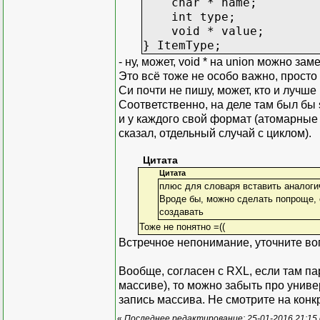
char * name;
int type;
void * value;
} ItemType;
- ну, может, void * на union можно зам
Это всё тоже не особо важно, просто 
Си почти не пишу, может, кто и лучше
Соответственно, на деле там был бы
и у каждого свой формат (атомарные т
сказал, отдельный случай с циклом).
Цитата
Цитата
плюс для словаря вставить аналогич
Вроде бы, можно сделать попроще,
создавать
Тоже не понятно =((
Встречное непонимание, уточните во
Вообще, согласен с RXL, если там пару
массиве), то можно забыть про униве
запись массива. Не смотрите на кон
«
Последнее редактирование: 25-01-2016 21:15