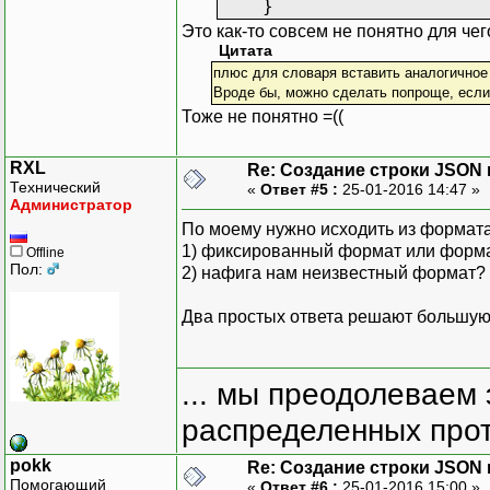
}
Это как-то совсем не понятно для чег
Цитата
плюс для словаря вставить аналогичное 
Вроде бы, можно сделать попроще, если
Тоже не понятно =((
RXL
Re: Создание строки JSON 
Технический
«
Ответ #5 :
25-01-2016 14:47 »
Администратор
По моему нужно исходить из формата
1) фиксированный формат или форма
Offline
Пол:
2) нафига нам неизвестный формат?
Два простых ответа решают большую 
... мы преодолеваем 
распределенных прот
pokk
Re: Создание строки JSON 
Помогающий
«
Ответ #6 :
25-01-2016 15:00 »