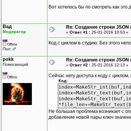
Вот хотелось бы по смотреть как это
Вад
Re: Создание строки JSON 
Модератор
«
Ответ #1 :
25-01-2016 10:53 »
Код с циклом в студию. Без этого неп
Offline
Пол:
pokk
Re: Создание строки JSON 
Помогающий
«
Ответ #2 :
25-01-2016 12:13 »
Сейчас нету доступа к коду с циклом,
Offline
Код:
index=MakeStr_int(buf,in
index=MakeStr_text(buf,i
index=MakeStr_text(buf,i
*file_len+=MakeStr_text(
Не большая проблема возникает с опре
добавление новой пары ключ значение