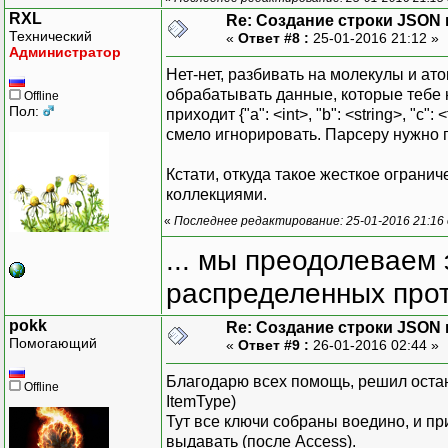
RXL
Re: Создание строки JSON 
Технический
«
Ответ #8 :
25-01-2016 21:12 »
Администратор
Нет-нет, разбивать на молекулы и ато
обрабатывать данные, которые тебе не
Offline
Пол:
приходит {"a": <int>, "b": <string>, "c": <
смело игнорировать. Парсеру нужно п
Кстати, откуда такое жесткое ограни
коллекциями.
«
Последнее редактирование: 25-01-2016 21:16
... мы преодолеваем 
распределенных прот
pokk
Re: Создание строки JSON 
Помогающий
«
Ответ #9 :
26-01-2016 02:44 »
Благодарю всех помощь, решил остан
Offline
ItemType)
Тут все ключи собраны воедино, и пр
выдавать (после Access).