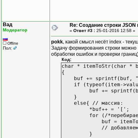
Вад
Re: Создание строки JSON 
Модератор
«
Ответ #3 :
25-01-2016 12:58 »
pokk
, какой смысл несёт index - тек
Offline
Задачу формирования строки можно р
Пол:
обработки ошибок и проверки границ)
Код:
char * itemToStr(char * 
{
buf += sprintf(buf, "\
if (typeof(item->value
buf += sprintf(buf, 
}
else{ // массив:
*buf++ = '[';
for (/*перебираем эл
buf = itemToStr(b
// добавляем разде
}