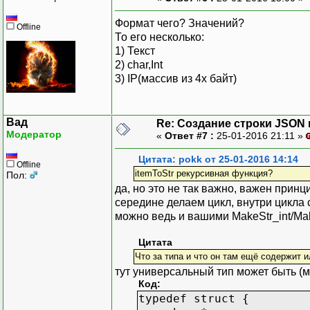
Формат чего? Значений?
Offline
То его несколько:
1) Текст
2) char,Int
3) IP(массив из 4х байт)
Вад
Re: Создание строки JSON 
Модератор
«
Ответ #7 :
25-01-2016 21:11 »
Цитата: pokk от 25-01-2016 14:14
Offline
itemToStr рекурсивная функция?
Пол:
да, но это не так важно, важен принци
середине делаем цикл, внутри цикла
можно ведь и вашими MakeStr_int/Mak
Цитата
Что за типа и что он там ещё содержит 
тут универсальный тип может быть (м
Код:
typedef struct {