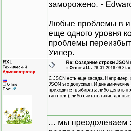
заморожено. - Edward
Любые проблемы в и
еще одного уровня ко
проблемы переизбыт
Уилер.
RXL
Re: Создание строки JSON 
Технический
«
Ответ #11 :
26-01-2016 09:34 
Администратор
С JSON есть еще засада. Например, ждем 
JSON это допускает. И динамические я
Offline
Пол:
приходится выбирать: либо делать пр
тип поля), либо считать такие данны
... мы преодолеваем 