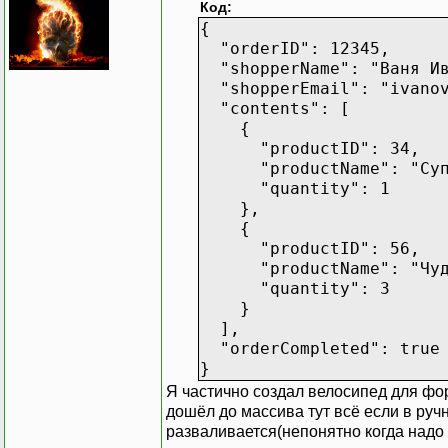
Код:
{
"orderID": 12345,
"shopperName": "Ваня Ив
"shopperEmail": "ivanov
"contents": [
{
"productID": 34,
"productName": "Супе
"quantity": 1
},
{
"productID": 56,
"productName": "Чудо
"quantity": 3
}
],
"orderCompleted": true
}
Я частично создал велосипед для фо
дошёл до массива тут всё если в руч
разваливается(непонятно когда надо 