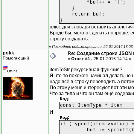
*buf++ = ']';
}
return buf;
}
плюс для словаря вставить аналогичн
Вроде бы, можно сделать попроще, е
строку создавать.
«
Последнее редактирование: 25-01-2016 13:03
pokk
Re: Создание строки JSON 
Помогающий
«
Ответ #4 :
25-01-2016 14:14 »
itemToStr рекурсивная функция?
Offline
Я что-то похожее начинал делать но 
надо всё в строку переводить а пото
По этому меня интересуют вот эти 
Что за типа и что он там ещё содерж
Код:
const ItemType * item
И
Код:
if (typeof(item->value) 
buf += sprintf(buf, 