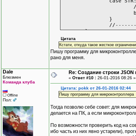
case STR
}
//------
}
return index;
Цитата
}
Кстати, откуда такое жесткое ограничен
Пишу программу для микроконтроллера
рано для меня.
Dale
Re: Создание строки JSON 
Блюзмен
«
Ответ #10 :
26-01-2016 08:26 
Команда клуба
Цитата: pokk от 26-01-2016 02:44
Пишу программу для микроконтроллера
Offline
Пол:
Тогда позволю себе совет: для микро
делается на ПК, а если микроконтрол
По возможности проверить код на со
ибо часть из них явно устарели), про