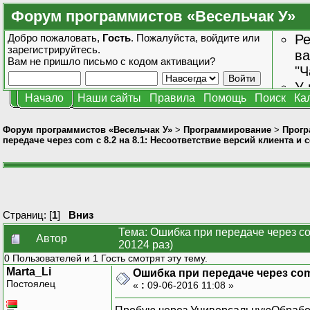
Форум программистов «Весельчак У»
Добро пожаловать,
Гость
. Пожалуйста,
войдите
или
Ре
зарегистрируйтесь
.
ва
Вам не пришло
письмо с кодом активации?
"Ч
У 
Начало
Наши сайты
Правила
Помощь
Поиск
Ка
от
зн
Форум программистов «Весельчак У»
>
Программирование
>
Прогр
передаче через com с 8.2 на 8.1: Несоответствие версий клиента и 
Страниц: [
1
]
Вниз
Тема: Ошибка при передаче через co
Автор
20124 раз)
0 Пользователей и 1 Гость смотрят эту тему.
Marta_Li
Ошибка при передаче через com 
Постоялец
«
:
09-06-2016 11:08 »