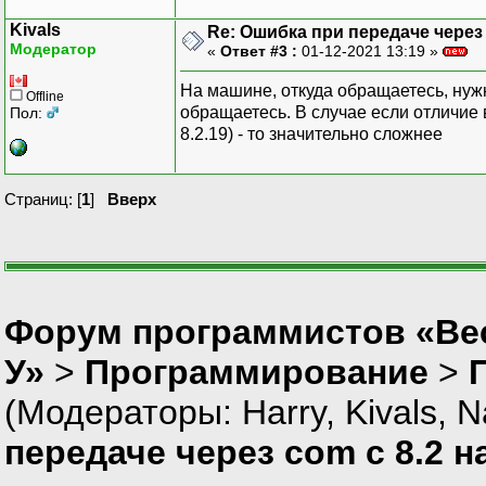
Kivals
Re: Ошибка при передаче через 
Модератор
«
Ответ #3 :
01-12-2021 13:19 »
На машине, откуда обращаетесь, нужн
Offline
обращаетесь. В случае если отличие во 
Пол:
8.2.19) - то значительно сложнее
Страниц: [
1
]
Вверх
Форум программистов «Ве
У»
>
Программирование
>
(Модераторы:
Harry
,
Kivals
,
N
передаче через com с 8.2 н