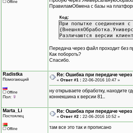
Пробую через УниверсальнуюОбрабо
Offline
ПравиламОбмена с базы на платформе
Код:
При попытке соединения с
{ВнешняяОбработка.Универ
Различаются версии клиен
Передача через файл проходит без п
Как побороть?
Спасибо.
Radistka
Re: Ошибка при передаче через 
Помогающий
«
Ответ #1 :
22-06-2016 10:47 »
ну открываете обработку, находите г
Offline
коннекшина к версии 81..
Пол:
Marta_Li
Re: Ошибка при передаче через 
Постоялец
«
Ответ #2 :
22-06-2016 10:52 »
там все это так и прописано
Offline