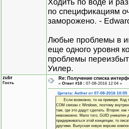
Ходить по воде и ра
по спецификациям оче
заморожено. - Edward
Любые проблемы в и
еще одного уровня ко
проблемы переизбыт
Уилер.
zubr
Re: Получение списка интерф
Гость
«
Ответ #10 :
07-08-2016 12:04 »
Цитата: Aether от 07-08-2016 10:05
Если возможно, то на примере. Код приводить не нужно, просто для понимания. На настоящий момент я понимаю так:
COM связан с Windows, поэтому внутренн
там, где это дадут сделать. Второе: ка
невозможно. Мало того, GUID уникален д
придерживаться этой концепции, то писа
другими. Выпуская новую версию компон