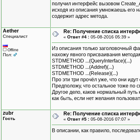
получил интерфейс вызовом Create_A_i
исходя из описания умножаешь его на
содержит адрес метода.
Aether
Re: Получение списка интерф
Специалист
«
Ответ #4 :
05-08-2016 05:39 »
Из описания только заголовочный файл
Offline
нахожу явного присваивания методам 
Пол:
STDMETHOD ...(QueryInterface)(...)
STDMETHOD ...(Addref)(...)
STDMETHOD ...(Release)(...)
Про эти три прочёл уже, что они идут 
Предположу, что остальное тоже по сп
Другое дело, каков нормальный путь
как быть, если нет желания пользова
zubr
Re: Получение списка интерф
Гость
«
Ответ #5 :
05-08-2016 07:07 »
В описании, как правило, последовате