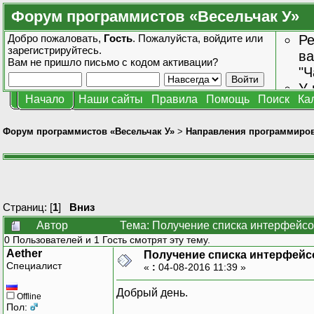
Форум программистов «Весельчак У»
Добро пожаловать,
Гость
. Пожалуйста,
войдите
или
Ре
зарегистрируйтесь
.
ва
Вам не пришло
письмо с кодом активации?
"Ч
У 
Начало
Наши сайты
Правила
Помощь
Поиск
Ка
от
зн
Форум программистов «Весельчак У»
>
Направления программиро
Страниц: [
1
]
Вниз
Автор
Тема: Получение списка интерфейсо
0 Пользователей и 1 Гость смотрят эту тему.
Aether
Получение списка интерфейс
Специалист
«
:
04-08-2016 11:39 »
Добрый день.
Offline
Пол: