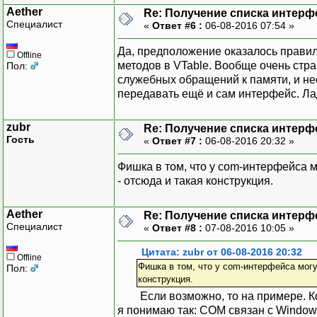
Aether
Re: Получение списка интерф
Специалист
«
Ответ #6 :
06-08-2016 07:54 »
Да, предположение оказалось правил
Offline
методов в VTable. Вообще очень стр
Пол:
служебных обращений к памяти, и не
передавать ещё и сам интерфейс. Лад
zubr
Re: Получение списка интерф
Гость
«
Ответ #7 :
06-08-2016 20:32 »
Фишка в том, что у com-интерфейса 
- отсюда и такая конструкция.
Aether
Re: Получение списка интерф
Специалист
«
Ответ #8 :
07-08-2016 10:05 »
Цитата: zubr от 06-08-2016 20:32
Offline
Фишка в том, что у com-интерфейса могу
Пол:
конструкция.
Если возможно, то на примере. Код приводить не нужно, просто для понимания. На настоящий момент
я понимаю так: COM связан с Window