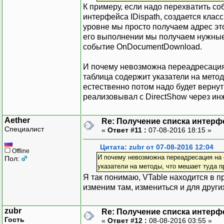
К примеру, если надо перехватить со
интерфейса IDispath, создается класс
уровне мы просто получаем адрес это
его выполнении мы получаем нужные 
событие OnDocumentDownload.
И почему невозможна переадресация 
таблица содержит указатели на метод
естественно потом надо будет вернут
реализовывал с DirectShow через инж
Aether
Re: Получение списка интерф
Специалист
«
Ответ #11 :
07-08-2016 18:15 »
Цитата: zubr от 07-08-2016 12:04
Offline
И почему невозможна переадресация на 
Пол:
указатели на методы, что мешает туда п
Я так понимаю, VTable находится в п
изменим там, измениться и для други
zubr
Re: Получение списка интерф
Гость
«
Ответ #12 :
08-08-2016 03:55 »