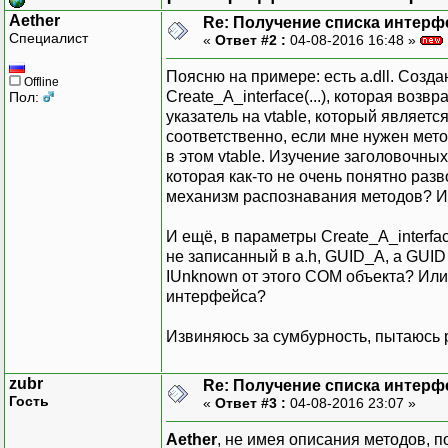
Aether
Re: Получение списка интерф
Специалист
«
Ответ #2 :
04-08-2016 16:48 »
Поясню на примере: есть a.dll. Созда
Offline
Create_A_interface(...), которая возв
Пол:
указатель на vtable, который являет
соответственно, если мне нужен метод
в этом vtable. Изучение заголовочных
которая как-то не очень понятно разв
механизм распознавания методов? И
И ещё, в параметры Create_A_interfa
не записанный в a.h, GUID_A, а GUID
IUnknown от этого COM объекта? Или
интерфейса?
Извиняюсь за сумбурность, пытаюсь 
zubr
Re: Получение списка интерф
Гость
«
Ответ #3 :
04-08-2016 23:07 »
Aether
, не имея описания методов, по