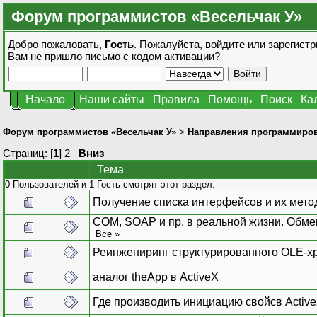
Форум программистов «Весельчак У»
Добро пожаловать,
Гость
. Пожалуйста,
войдите
или
зарегистр
Вам не пришло
письмо с кодом активации?
Начало
Наши сайты
Правила
Помощь
Поиск
Ка
Форум программистов «Весельчак У»
>
Направления программиро
Страниц: [
1
]
2
Вниз
Тема
0 Пользователей и 1 Гость смотрят этот раздел.
Получение списка интерфейсов и их мет
COM, SOAP и пр. в реальной жизни. Обме
Все
»
Реинжениринг структурированного OLE-
аналог theApp в ActiveX
Где производить инициацию свойсв Activ