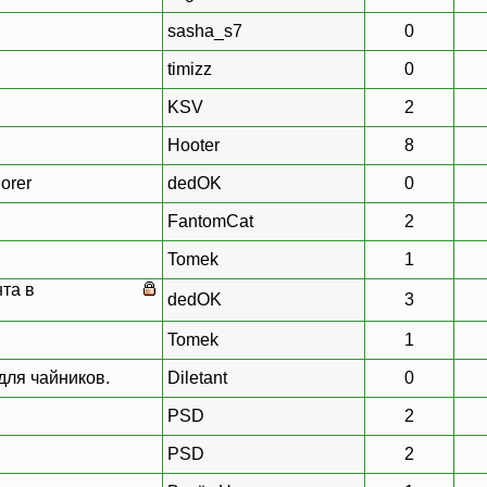
sasha_s7
0
timizz
0
KSV
2
Hooter
8
orer
dedOK
0
FantomCat
2
Tomek
1
та в
dedOK
3
Tomek
1
для чайников.
Diletant
0
PSD
2
PSD
2