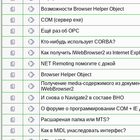
Возможности Browser Helper Object
COM (сервер exe)
Ещё раз об OPC
Кто-нибудь использует CORBA?
Как получить IWebBrowser2 из Internet Expl
NET Remoting помогите с докой
Browser Helper Object
Получение media-содержимого из докумен
IWebBrowser2
И снова о Navigate2 в составе BHO
О форуме о программировании COM + IE 
Расшареная папка или MTS?
Как в MIDL унаследовать интерфес?