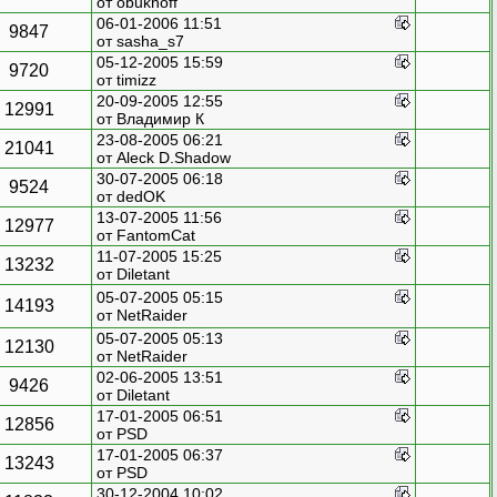
от obukhoff
06-01-2006 11:51
9847
от sasha_s7
05-12-2005 15:59
9720
от timizz
20-09-2005 12:55
12991
от Владимир К
23-08-2005 06:21
21041
от
Aleck D.Shadow
30-07-2005 06:18
9524
от dedOK
13-07-2005 11:56
12977
от FantomCat
11-07-2005 15:25
13232
от
Diletant
05-07-2005 05:15
14193
от NetRaider
05-07-2005 05:13
12130
от NetRaider
02-06-2005 13:51
9426
от
Diletant
17-01-2005 06:51
12856
от
PSD
17-01-2005 06:37
13243
от
PSD
30-12-2004 10:02