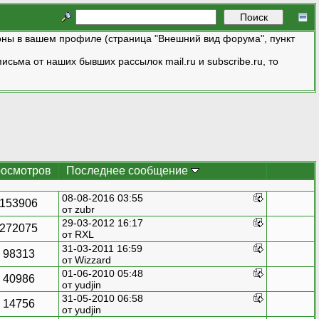
ны в вашем профиле (страница "Внешний вид форума", пункт
исьма от наших бывших рассылок mail.ru и subscribe.ru, то
осмотров
Последнее сообщение
08-08-2016 03:55
153906
от zubr
29-03-2012 16:17
272075
от
RXL
31-03-2011 16:59
98313
от
Wizzard
01-06-2010 05:48
40986
от
yudjin
31-05-2010 06:58
14756
от
yudjin