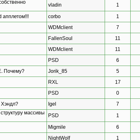
 собственно
vladin
1
 апплетом!!!
corbo
1
WDMclient
7
FallenSoul
11
WDMclient
11
PSD
6
E. Почему?
Jorik_85
5
RXL
17
PSD
0
о Хэндл?
Igel
7
 структуру массивы
PSD
1
Migmile
6
NightWolf
1