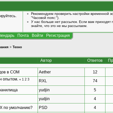
Рекомендуем проверить настройки временной зо
ируйтесь
.
"Часовой пояс:").
У нас больше нет рассылок. Если вам приходят п
знайте, что это не мы рассылаем.
лендарь
Почта
Войти
Регистрация
вания
>
Техно
Автор
Ответов
Пр
одов в COM
Aether
12
н опытом.
«
1
2
3
RXL
74
хранилища
yudjin
5
yudjin
4
eX по умолчанию?
PSD
4