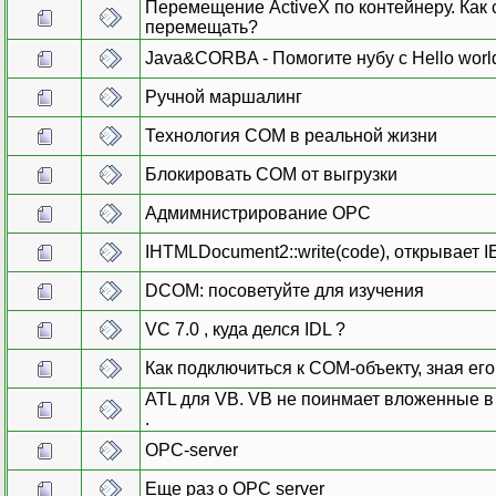
Перемещение ActiveX по контейнеру. Как
перемещать?
Java&CORBA - Помогите нубу с Hello world
Ручной маршалинг
Технология COM в реальной жизни
Блокировать COM от выгрузки
Адмимнистрирование ОPC
IHTMLDocument2::write(code), открывает I
DCOM: посоветуйте для изучения
VC 7.0 , куда делся IDL ?
Как подключиться к СОМ-объекту, зная ег
ATL для VB. VB не поинмает вложенные в
.
OPC-server
Еще раз о OPC server