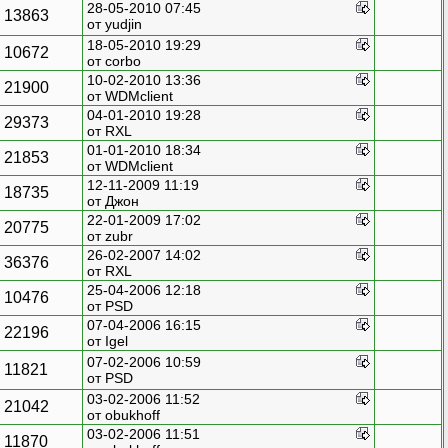
28-05-2010 07:45
13863
от
yudjin
18-05-2010 19:29
10672
от corbo
10-02-2010 13:36
21900
от WDMclient
04-01-2010 19:28
29373
от
RXL
01-01-2010 18:34
21853
от WDMclient
12-11-2009 11:19
18735
от
Джон
22-01-2009 17:02
20775
от zubr
26-02-2007 14:02
36376
от
RXL
25-04-2006 12:18
10476
от
PSD
07-04-2006 16:15
22196
от
Igel
07-02-2006 10:59
11821
от
PSD
03-02-2006 11:52
21042
от obukhoff
03-02-2006 11:51
11870