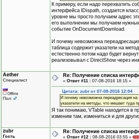
К примеру, если надо перехватить со
интерфейса IDispath, создается класс
уровне мы просто получаем адрес это
его выполнении мы получаем нужные 
событие OnDocumentDownload.
И почему невозможна переадресация 
таблица содержит указатели на метод
естественно потом надо будет вернут
реализовывал с DirectShow через инж
Aether
Re: Получение списка интерф
Специалист
«
Ответ #11 :
07-08-2016 18:15 »
Цитата: zubr от 07-08-2016 12:04
Offline
И почему невозможна переадресация на 
Пол:
указатели на методы, что мешает туда п
Я так понимаю, VTable находится в п
изменим там, измениться и для други
zubr
Re: Получение списка интерф
Гость
«
Ответ #12 :
08-08-2016 03:55 »