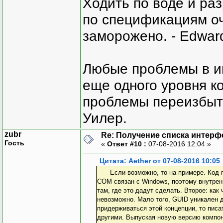
Ходить по воде и ра
по спецификациям оче
заморожено. - Edward
Любые проблемы в и
еще одного уровня ко
проблемы переизбыт
Уилер.
zubr
Re: Получение списка интерф
Гость
«
Ответ #10 :
07-08-2016 12:04 »
Цитата: Aether от 07-08-2016 10:05
Если возможно, то на примере. Код приводить не нужно, просто для понимания. На настоящий момент я понимаю так:
COM связан с Windows, поэтому внутренн
там, где это дадут сделать. Второе: ка
невозможно. Мало того, GUID уникален д
придерживаться этой концепции, то писа
другими. Выпуская новую версию компон