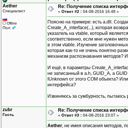
Aether
Re: Получение списка интерф
Специалист
«
Ответ #2 :
04-08-2016 16:48 »
Поясню на примере: есть a.dll. Созда
Offline
Create_A_interface(...), которая возв
Пол:
указатель на vtable, который являет
соответственно, если мне нужен метод
в этом vtable. Изучение заголовочных
которая как-то не очень понятно разв
механизм распознавания методов? И
И ещё, в параметры Create_A_interfa
не записанный в a.h, GUID_A, а GUID
IUnknown от этого COM объекта? Или
интерфейса?
Извиняюсь за сумбурность, пытаюсь 
zubr
Re: Получение списка интерф
Гость
«
Ответ #3 :
04-08-2016 23:07 »
Aether
, не имея описания методов, по