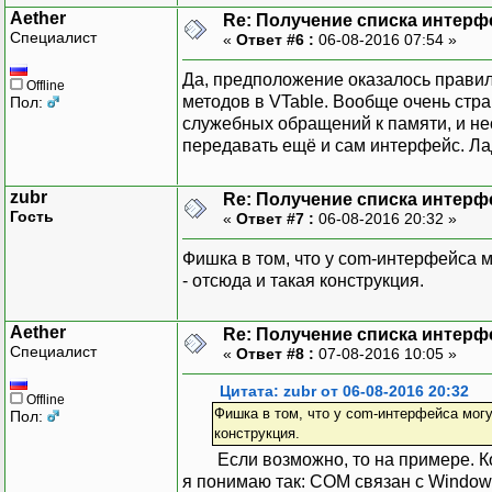
Aether
Re: Получение списка интерф
Специалист
«
Ответ #6 :
06-08-2016 07:54 »
Да, предположение оказалось правил
Offline
методов в VTable. Вообще очень стр
Пол:
служебных обращений к памяти, и не
передавать ещё и сам интерфейс. Лад
zubr
Re: Получение списка интерф
Гость
«
Ответ #7 :
06-08-2016 20:32 »
Фишка в том, что у com-интерфейса 
- отсюда и такая конструкция.
Aether
Re: Получение списка интерф
Специалист
«
Ответ #8 :
07-08-2016 10:05 »
Цитата: zubr от 06-08-2016 20:32
Offline
Фишка в том, что у com-интерфейса могу
Пол:
конструкция.
Если возможно, то на примере. Код приводить не нужно, просто для понимания. На настоящий момент
я понимаю так: COM связан с Window