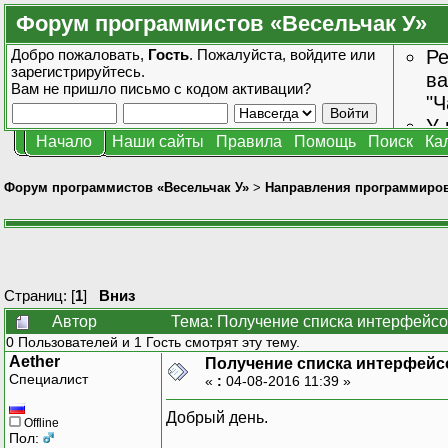
Форум программистов «Весельчак У»
Добро пожаловать,
Гость
. Пожалуйста,
войдите
или
Ре
зарегистрируйтесь
.
ва
Вам не пришло
письмо с кодом активации?
"Ч
У 
Начало
Наши сайты
Правила
Помощь
Поиск
Ка
от
зн
Форум программистов «Весельчак У»
>
Направления программиро
Страниц: [
1
]
Вниз
Автор
Тема: Получение списка интерфейсо
0 Пользователей и 1 Гость смотрят эту тему.
Aether
Получение списка интерфейс
Специалист
«
:
04-08-2016 11:39 »
Добрый день.
Offline
Пол: