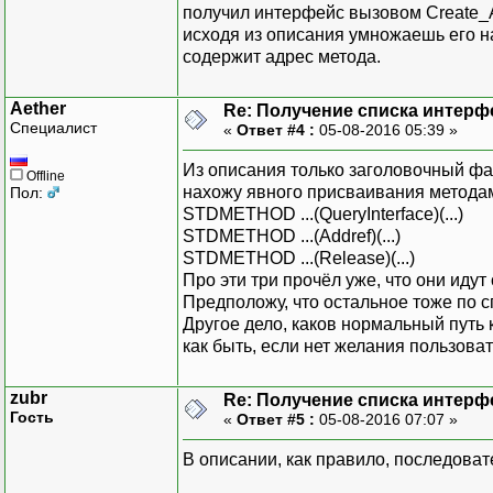
получил интерфейс вызовом Create_A_i
исходя из описания умножаешь его на
содержит адрес метода.
Aether
Re: Получение списка интерф
Специалист
«
Ответ #4 :
05-08-2016 05:39 »
Из описания только заголовочный файл
Offline
нахожу явного присваивания методам 
Пол:
STDMETHOD ...(QueryInterface)(...)
STDMETHOD ...(Addref)(...)
STDMETHOD ...(Release)(...)
Про эти три прочёл уже, что они идут 
Предположу, что остальное тоже по сп
Другое дело, каков нормальный путь
как быть, если нет желания пользова
zubr
Re: Получение списка интерф
Гость
«
Ответ #5 :
05-08-2016 07:07 »
В описании, как правило, последовате