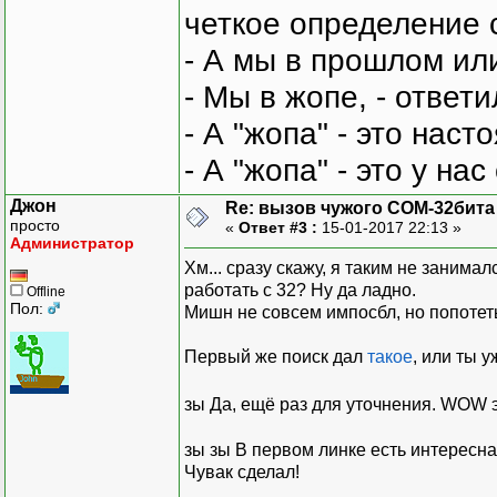
четкое определение 
- А мы в прошлом ил
- Мы в жопе, - ответи
- А "жопа" - это нас
- А "жопа" - это у на
Джон
Re: вызов чужого COM-32бита
просто
«
Ответ #3 :
15-01-2017 22:13 »
Администратор
Хм... сразу скажу, я таким не занима
работать с 32? Ну да ладно.
Offline
Пол:
Мишн не совсем импосбл, но попотеть
Первый же поиск дал
такое
, или ты 
зы Да, ещё раз для уточнения. WOW 
зы зы В первом линке есть интересн
Чувак сделал!