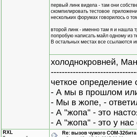
первый линк видела - там они собств
скомпилировать тестовое приложение 
нескольких форумах говорилось о том
второй линк - именно там я и нашла т
попробую написать майл одному из тех
В остальных местах все ссылаются им
холоднокровней, Ман
-------------------------------
четкое определение 
- А мы в прошлом ил
- Мы в жопе, - ответи
- А "жопа" - это нас
- А "жопа" - это у на
RXL
Re: вызов чужого COM-32бита