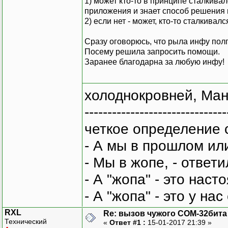
1) может кто-то в принципе сталкива
приложения и знает способ решения
2) если нет - может, кто-то сталкивал
Сразу оговорюсь, что рыла инфу полп
Посему решила запросить помощи.
Заранее благодарна за любую инфу!
холоднокровней, Ман
-------------------------------
четкое определение 
- А мы в прошлом ил
- Мы в жопе, - ответи
- А "жопа" - это нас
- А "жопа" - это у на
RXL
Re: вызов чужого COM-32бита
Технический
«
Ответ #1 :
15-01-2017 21:39 »