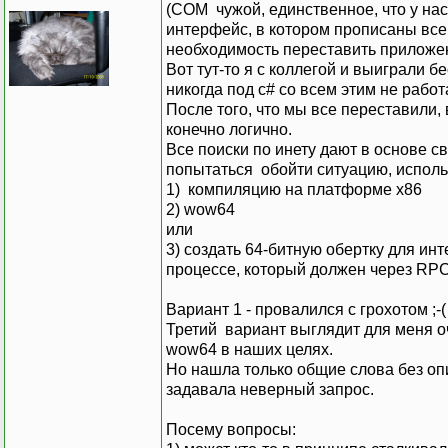
(COM чужой, единственное, что у нас
интерфейс, в котором прописаны все 
необходимость переставить приложени
Вот тут-то я с коллегой и выиграли б
никогда под с# со всем этим не работа
После того, что мы все переставили, 
конечно логично.
Все поиски по инету дают в основе св
попытаться обойти ситуацию, исполь
1) компиляцию на платформе х86
2) wow64
или
3) создать 64-битную обертку для инт
процессе, который должен через RP
Вариант 1 - провалился с грохотом ;-(
Третий вариант выглядит для меня о
wow64 в наших целях.
Но нашла только общие слова без оп
задавала неверный запрос.
Посему вопросы: