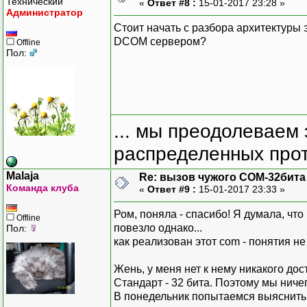
Технический
«
Ответ #8 :
15-01-2017 23:28 »
Администратор
Стоит начать с разбора архитектуры 
DCOM сервером?
Offline
Пол:
... мы преодолеваем 
распределенных прот
Malaja
Re: вызов чужого COM-32бита
Команда клуба
«
Ответ #9 :
15-01-2017 23:33 »
Ром, поняла - спасибо! Я думала, что
Offline
повезло однако...
Пол:
как реализован этот com - понятия не и
Жень, у меня нет к нему никакого дос
Стандарт - 32 бита. Поэтому мы ничег
В понедельник попытаемся выяснить,