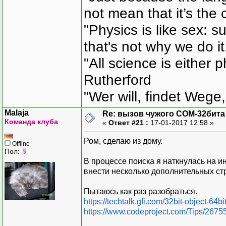
not mean that it’s the 
"Physics is like sex: s
that's not why we do i
"All science is either 
Rutherford
"Wer will, findet Wege,
Malaja
Re: вызов чужого COM-32бита
Команда клуба
«
Ответ #21 :
17-01-2017 12:58 »
Ром, сделаю из дому.
Offline
Пол:
В процессе поиска я наткнулась на 
внести несколько дополнительных строк
Пытаюсь как раз разобраться.
https://techtalk.gfi.com/32bit-object-64b
https://www.codeproject.com/Tips/26755