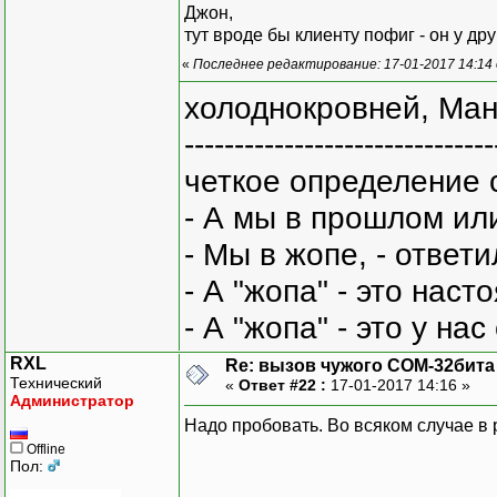
Джон,
тут вроде бы клиенту пофиг - он у др
«
Последнее редактирование: 17-01-2017 14:14
холоднокровней, Ман
-------------------------------
четкое определение 
- А мы в прошлом ил
- Мы в жопе, - ответи
- А "жопа" - это нас
- А "жопа" - это у на
RXL
Re: вызов чужого COM-32бита
Технический
«
Ответ #22 :
17-01-2017 14:16 »
Администратор
Надо пробовать. Во всяком случае в р
Offline
Пол: