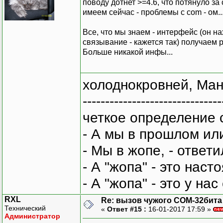
поводу дотнет >=4.6, что потянуло з
имеем сейчас - проблемы с com - ом..
Все, что мы знаем - интерфейс (он н
связывание - кажется так) получаем p
Больше никакой инфы...
холоднокровней, Ман
-------------------------------
четкое определение 
- А мы в прошлом ил
- Мы в жопе, - ответи
- А "жопа" - это нас
- А "жопа" - это у на
RXL
Re: вызов чужого COM-32бита
Технический
«
Ответ #15 :
16-01-2017 17:59 »
Администратор