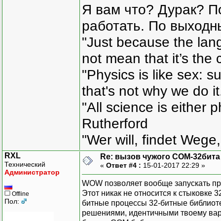
Я вам что? Дурак? П
работать. По выходн
"Just because the lan
not mean that it’s the 
"Physics is like sex: s
that's not why we do i
"All science is either 
Rutherford
"Wer will, findet Wege,
RXL
Re: вызов чужого COM-32бита
Технический
«
Ответ #4 :
15-01-2017 22:29 »
Администратор
WOW позволяет вообще запускать при
Этот никак не относится к стыковке 3
Offline
Пол:
битные процессы 32-битные библиотек
решениями, идентичными твоему вари