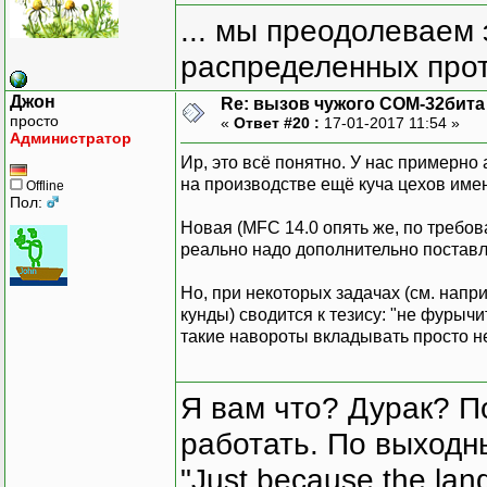
... мы преодолеваем 
распределенных прот
Джон
Re: вызов чужого COM-32бита
просто
«
Ответ #20 :
17-01-2017 11:54 »
Администратор
Ир, это всё понятно. У нас примерно
на производстве ещё куча цехов имен
Offline
Пол:
Новая (MFC 14.0 опять же, по требо
реально надо дополнительно поставля
Но, при некоторых задачах (см. нап
кунды) сводится к тезису: "не фурычи
такие навороты вкладывать просто н
Я вам что? Дурак? П
работать. По выходн
"Just because the lan