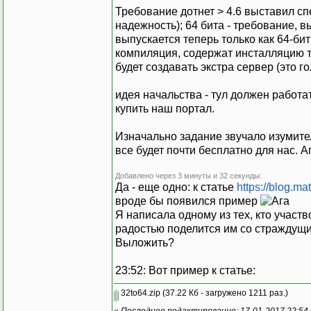
Требование дотнет > 4.6 выставил сп
надежность); 64 бита - требование, в
выпускается теперь только как 64-би
компиляция, содержат инсталляцию то
будет создавать экстра сервер (это го
идея начальства - тул должен работат
купить наш портал.
Изначально задание звучало изумитель
все будет почти бесплатно для нас. А
Добавлено через 3 минуты и 32 секунды:
Да - еще одно: к статье
https://blog.m
вроде бы появился пример
Я написала одному из тех, кто участвов
радостью поделится им со страждущ
Выложить?
23:52: Вот пример к статье:
32to64.zip
(37.22 Кб - загружено 1211 раз.)
«
Последнее редактирование: 17-01-2017 22:54 