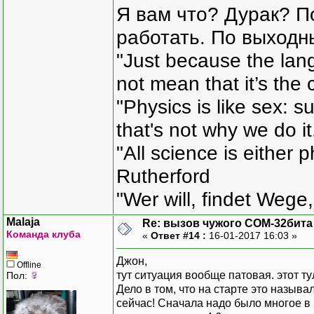
Я вам что? Дурак? П
работать. По выходн
"Just because the lan
not mean that it’s the 
"Physics is like sex: s
that's not why we do i
"All science is either 
Rutherford
"Wer will, findet Wege,
Malaja
Re: вызов чужого COM-32бита
Команда клуба
«
Ответ #14 :
16-01-2017 16:03 »
Джон,
Offline
тут ситуация вообще патовая. этот ту
Пол:
Дело в том, что на старте это назыв
сейчас! Сначала надо было многое в 