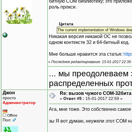
битную COM библиотеку; это прилож
роль прокси.
Цитата
The current implementation of Windows does n
Никакая версия никакой ОС не позво
одном контексте 32 и 64-битный код.
Мне больше нравится эта статья:
http
«
Последнее редактирование: 15-01-2017 22:39
... мы преодолеваем 
распределенных прот
Джон
Re: вызов чужого COM-32бита
просто
«
Ответ #5 :
15-01-2017 22:59 »
Администратор
Ага, мне тоже. Это собственно самое
Offline
Пол:
зы Я вот думаю, неужели этот СОМ н