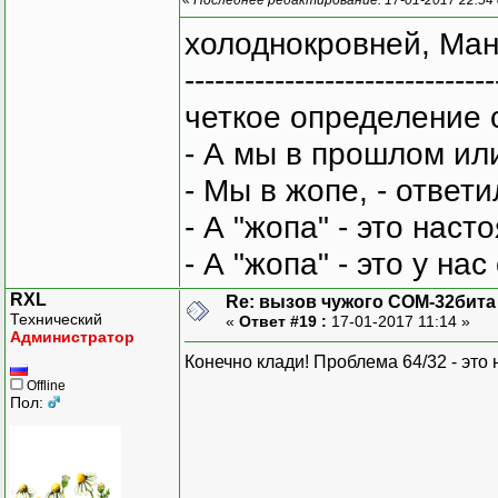
холоднокровней, Ман
-------------------------------
четкое определение 
- А мы в прошлом ил
- Мы в жопе, - ответи
- А "жопа" - это нас
- А "жопа" - это у на
RXL
Re: вызов чужого COM-32бита
Технический
«
Ответ #19 :
17-01-2017 11:14 »
Администратор
Конечно клади! Проблема 64/32 - это 
Offline
Пол: