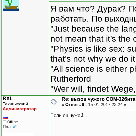
Я вам что? Дурак? П
работать. По выходн
"Just because the lan
not mean that it’s the 
"Physics is like sex: s
that's not why we do i
"All science is either 
Rutherford
"Wer will, findet Wege,
RXL
Re: вызов чужого COM-32бита
Технический
«
Ответ #6 :
15-01-2017 23:24 »
Администратор
Если он чужой...
Offline
Пол: