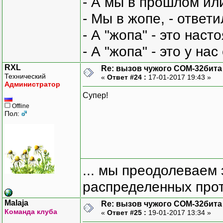
- А мы в прошлом ил
- Мы в жопе, - ответи
- А "жопа" - это нас
- А "жопа" - это у на
RXL
Re: вызов чужого COM-32бита
Технический
«
Ответ #24 :
17-01-2017 19:43 »
Администратор
Супер!
Offline
Пол:
... мы преодолеваем 
распределенных прот
Malaja
Re: вызов чужого COM-32бита
Команда клуба
«
Ответ #25 :
19-01-2017 13:34 »