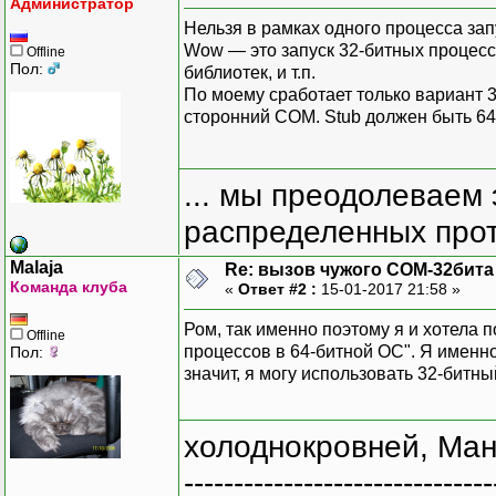
Администратор
Нельзя в рамках одного процесса зап
Wow — это запуск 32-битных процессо
Offline
Пол:
библиотек, и т.п.
По моему сработает только вариант
сторонний COM. Stub должен быть 64
... мы преодолеваем 
распределенных прот
Malaja
Re: вызов чужого COM-32бита
Команда клуба
«
Ответ #2 :
15-01-2017 21:58 »
Ром, так именно поэтому я и хотела
Offline
процессов в 64-битной ОС". Я именно
Пол:
значит, я могу использовать 32-битн
холоднокровней, Ман
-------------------------------