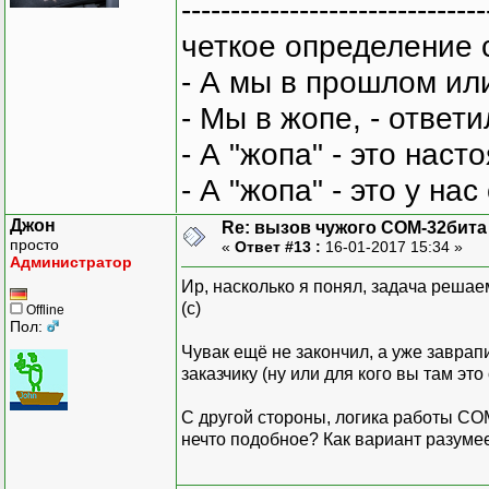
-------------------------------
четкое определение 
- А мы в прошлом ил
- Мы в жопе, - ответи
- А "жопа" - это нас
- А "жопа" - это у на
Джон
Re: вызов чужого COM-32бита
просто
«
Ответ #13 :
16-01-2017 15:34 »
Администратор
Ир, насколько я понял, задача решаем
(с)
Offline
Пол:
Чувак ещё не закончил, а уже заврап
заказчику (ну или для кого вы там эт
С другой стороны, логика работы СО
нечто подобное? Как вариант разумее