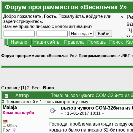
Форум программистов «Весельчак У»
Добро пожаловать,
Гость
. Пожалуйста,
войдите
или
Ре
зарегистрируйтесь
.
ва
Вам не пришло
письмо с кодом активации?
"Ч
У 
Начало
Наши сайты
Правила
Помощь
Поиск
Ка
от
зн
Форум программистов «Весельчак У»
>
Программирование
>
.NET 
Страниц: [
1
]
2
Все
Вниз
Автор
Тема: вызов чужого COM-32бита из 
0 Пользователей и 1 Гость смотрят эту тему.
Malaja
вызов чужого COM-32бита из 
Команда клуба
«
:
15-01-2017 18:11 »
Господа, проблема выглядит следую
Offline
когда-то было написано 32-битное 
Пол: