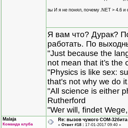
зы И я не понял, почему .NET > 4.6 и
Я вам что? Дурак? П
работать. По выходн
"Just because the lan
not mean that it’s the 
"Physics is like sex: s
that's not why we do i
"All science is either 
Rutherford
"Wer will, findet Wege,
Malaja
Re: вызов чужого COM-32бита
Команда клуба
«
Ответ #18 :
17-01-2017 09:40 »