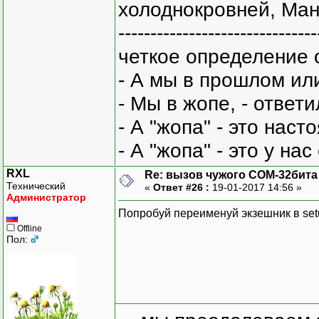
холоднокровней, Ман
-------------------------------
четкое определение 
- А мы в прошлом ил
- Мы в жопе, - ответи
- А "жопа" - это нас
- А "жопа" - это у на
RXL
Re: вызов чужого COM-32бита
Технический
«
Ответ #26 :
19-01-2017 14:56 »
Администратор
Попробуй переименуй экзешник в se
Offline
Пол: