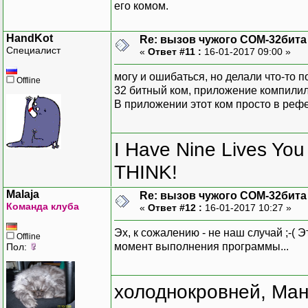
его комом.
HandKot
Re: вызов чужого COM-32бита
Специалист
«
Ответ #11 :
16-01-2017 09:00 »
могу и ошибаться, но делали что-то п
Offline
32 битный ком, приложение компили
В приложении этот ком просто в реф
I Have Nine Lives Yo
THINK!
Malaja
Re: вызов чужого COM-32бита
Команда клуба
«
Ответ #12 :
16-01-2017 10:27 »
Эх, к сожалению - не наш случай ;-( 
Offline
момент выполнения программы...
Пол:
холоднокровней, Ман