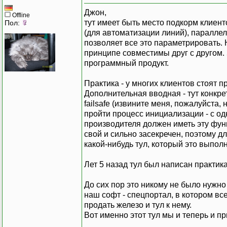
Джон,
Offline
тут имеет быть место подкорм клиен
Пол:
(для автоматизации линий), паралле
позволяет все это параметрировать.
принципе совместимы друг с другом. 
программный продукт.
Практика - у многих клиентов стоят 
Дополнительная вводная - тут конкре
failsafe (извините меня, пожалуйста, 
пройти процесс инициализации - с одн
производителя должен иметь эту функ
свой и сильно засекречен, поэтому д
какой-нибудь тул, который это выполн
Лет 5 назад тул был написан практика
До сих пор это никому не было нужно
наш софт - спецпортал, в котором вс
продать железо и тул к нему.
Вот именно этот тул мы и теперь и пр