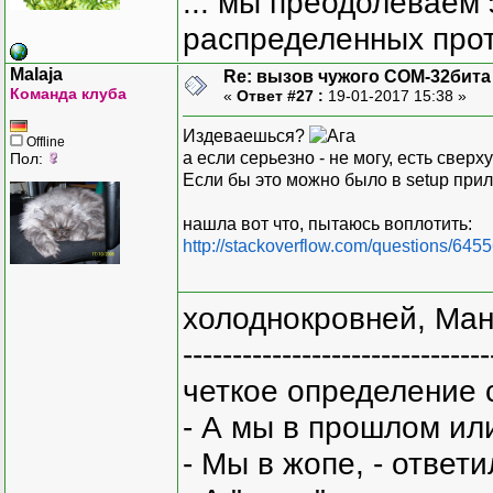
... мы преодолеваем 
распределенных прот
Malaja
Re: вызов чужого COM-32бита
Команда клуба
«
Ответ #27 :
19-01-2017 15:38 »
Издеваешься?
Offline
а если серьезно - не могу, есть сверх
Пол:
Если бы это можно было в setup прил
нашла вот что, пытаюсь воплотить:
http://stackoverflow.com/questions/6455
холоднокровней, Ман
-------------------------------
четкое определение 
- А мы в прошлом ил
- Мы в жопе, - ответи