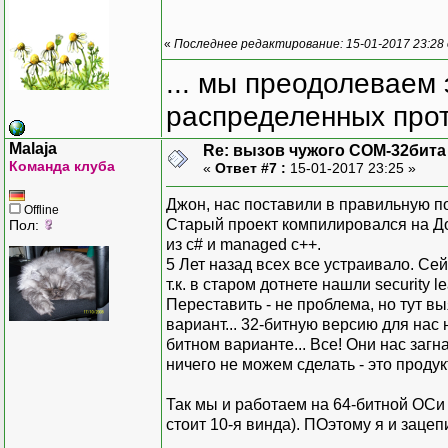
«
Последнее редактирование: 15-01-2017 23:28
... мы преодолеваем 
распределенных прот
Malaja
Re: вызов чужого COM-32бита
Команда клуба
«
Ответ #7 :
15-01-2017 23:25 »
Джон, нас поставили в правильную по
Offline
Старый проект компилировался на Дот
Пол:
из c# и managed c++.
5 Лет назад всех все устраивало. Се
т.к. в старом дотнете нашли security
Переставить - не проблема, но тут вы
вариант... 32-битную версию для нас н
битном варианте... Все! Они нас загн
ничего не можем сделать - это продукт
Так мы и работаем на 64-битной ОСи
стоит 10-я винда). ПОэтому я и заце