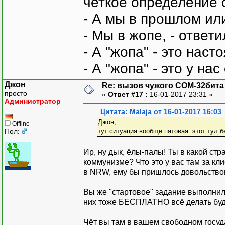
четкое определение 
- А мы в прошлом ил
- Мы в жопе, - ответи
- А "жопа" - это нас
- А "жопа" - это у на
Джон
Re: вызов чужого COM-32бита
просто
«
Ответ #17 :
16-01-2017 23:31 »
Администратор
Цитата: Malaja от 16-01-2017 16:03
Джон,
Offline
Пол:
тут ситуация вообще патовая. этот тул б
Ир, ну дык, ёлы-палы! Ты в какой ст
коммунизме? Что это у вас там за кл
в NRW, ему бы пришлось довольствов
Вы же "стартовое" задание выполнили
них тоже БЕСПЛАТНО всё делать бу
Чёт вы там в вашем свободном госуд