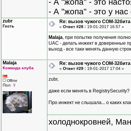
- А "жопа" - это нас
- А "жопа" - это у на
zubr
Re: вызов чужого COM-32бита
Гость
«
Ответ #28 :
19-01-2017 16:57 »
Malaja
, при попытке получения полн
UAC - делать инжект в доверенные пр
выход - все таки менять данную строк
Malaja
Re: вызов чужого COM-32бита
Команда клуба
«
Ответ #29 :
19-01-2017 17:04 »
zubr,
Offline
Пол:
даже если менять в RegistrySecurity?
Про инжект не слышала... о каких кл
холоднокровней, Ман