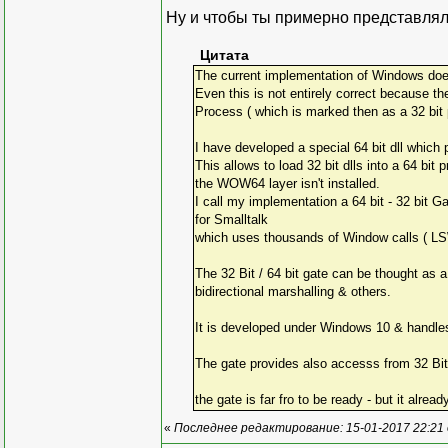
Ну и чтобы ты примерно представляла
Цитата
The current implementation of Windows does n
Even this is not entirely correct because th
Process ( which is marked then as a 32 bit 
I have developed a special 64 bit dll whic
This allows to load 32 bit dlls into a 64 b
the WOW64 layer isn't installed.
I call my implementation a 64 bit - 32 bit G
for Smalltalk
which uses thousands of Window calls ( 
The 32 Bit / 64 bit gate can be thought as 
bidirectional marshalling & others.
It is developed under Windows 10 & handles
The gate provides also accesss from 32 Bit to
the gate is far fro to be ready - but it alre
«
Последнее редактирование: 15-01-2017 22:21