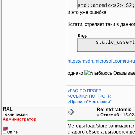
std::atomic<s2> S2;
и это уже ошибка
Кстати, стреляет таки в данн
Код:
static_assert(__
"s
https://msdn.microsoft.com/ru-r
однако
Оказывает
>FAQ ПО ПРОГР.
>ССЫЛКИ ПО ПРОГР.
>Правила"Неотложки"
RXL
Re: std::atomic
Технический
«
Ответ #3 :
15-02
Администратор
Методы load/store занимаются
старого объекта вызовется де
Offline