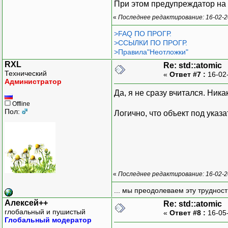
При этом предупреждатор на у
«
Последнее редактирование: 16-02-2
>FAQ ПО ПРОГР.
>ССЫЛКИ ПО ПРОГР.
>Правила"Неотложки"
RXL
Re: std::atomic
Технический
«
Ответ #7 :
16-02
Администратор
Да, я не сразу вчитался. Ника
Offline
Пол:
Логично, что объект под ука
«
Последнее редактирование: 16-02-2
... мы преодолеваем эту труднос
Алексей++
Re: std::atomic
глобальный и пушистый
«
Ответ #8 :
16-05
Глобальный модератор