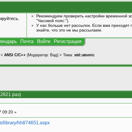
Рекомендуем проверить настройки временной зо
ируйтесь
.
"Часовой пояс:").
У нас больше нет рассылок. Если вам приходят п
знайте, что это не мы рассылаем.
лендарь
Почта
Войти
Регистрация
>
ANSI С/С++
(Модератор:
Вад
) > Тема:
std::atomic
22821 раз)
7 09:20 »
us/library/hh874651.aspx