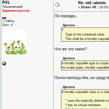
RXL
Re: std::atomic
Технический
«
Ответ #5 :
15-02
Администратор
По порядку...
Offline
Пол:
Цитата
T
Type of the contained value.
This shall be a trivially copyabl
Что же это такое?
Цитата
A trivially copyable type is a typ
for scalar types, trivially copyab
Почти memcpy-like, но средст
Цитата
A trivially copyable class is a cla
* uses the implicitly defined c
* has no virtual members.