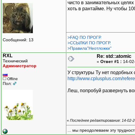
чисто в занимательных целях з
хоть в рантайме. Ну чтобы 100
>FAQ ПО ПРОГР.
Сообщений: 13
>ССЫЛКИ ПО ПРОГР.
>Правила"Неотложки"
RXL
Re: std::atomic
Технический
«
Ответ #1 :
14-02
Администратор
У структуры Ty нет подобных 
http://www.cplusplus.com/refer
Offline
Пол:
Леш, попробуй развернуть во
«
Последнее редактирование: 14-02-2
... мы преодолеваем эту труднос