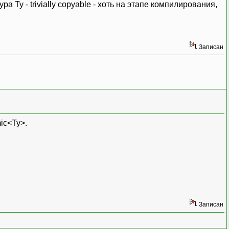
а Ty - trivially copyable - хоть на этапе компилирования,
Записан
ic<Ty>.
Записан