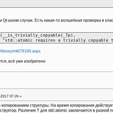
ом Qt-шном случае. Есть какая-то волшебная проверка в клас
is_trivially_copyable(_Tp),
td::atomic requires a trivially copyable t
u/library/mt679189.aspx
ся, всё уже изобретено
-2017 07:26 »
 копированием структуры. На время копирования действует б
структор. Различие T для std::atomic заключается в разной