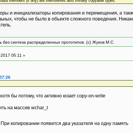
ata members (if any) are themselves also trivially copyable types.
торы и инициализаторы копирования и перемещения, а также
ьных, чтобы не было в объекте сложного поведения. Никако
тель.
ть без синтеза распределенных прототипов. (с) Жуков М.С.
-2017 05:11 »
07:26
 хотя бы потому, что активно юзает copy-on-write
ить на массив wchar_t
 При копировании появится два указателя на одну память