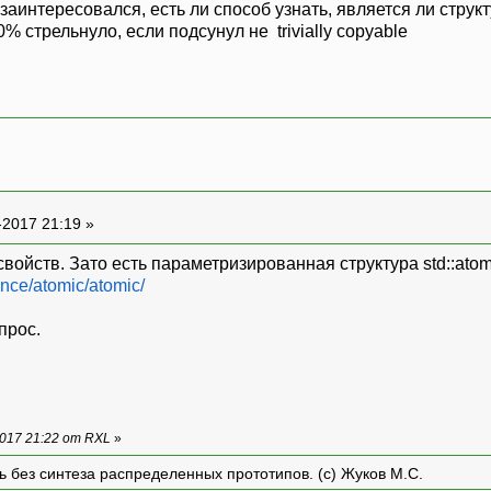
аинтересовался, есть ли способ узнать, является ли структур
% стрельнуло, если подсунул не trivially copyable
-2017 21:19 »
свойств. Зато есть параметризированная структура std::atom
ence/atomic/atomic/
прос.
017 21:22 от RXL
»
ть без синтеза распределенных прототипов. (с) Жуков М.С.