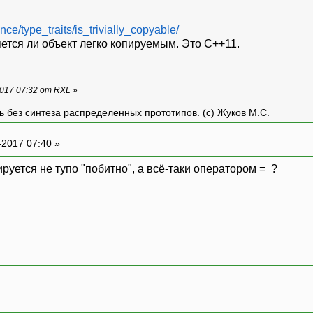
ce/type_traits/is_trivially_copyable/
ляется ли объект легко копируемым. Это С++11.
017 07:32 от RXL
»
ть без синтеза распределенных прототипов. (с) Жуков М.С.
-2017 07:40 »
ируется не тупо "побитно", а всё-таки оператором = ?