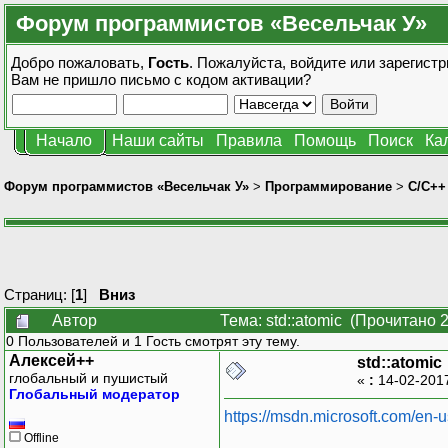
Форум программистов «Весельчак У»
Добро пожаловать,
Гость
. Пожалуйста,
войдите
или
зарегистр
Вам не пришло
письмо с кодом активации?
Начало
Наши сайты
Правила
Помощь
Поиск
Ка
Форум программистов «Весельчак У»
>
Программирование
>
C/C++
Страниц: [
1
]
Вниз
Автор
Тема: std::atomic (Прочитано 
0 Пользователей и 1 Гость смотрят эту тему.
Алексей++
std::atomic
глобальный и пушистый
«
:
14-02-201
Глобальный модератор
https://msdn.microsoft.com/en-
Offline