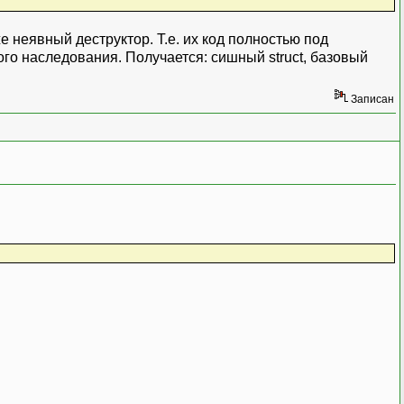
 неявный деструктор. Т.е. их код полностью под
го наследования. Получается: сишный struct, базовый
Записан