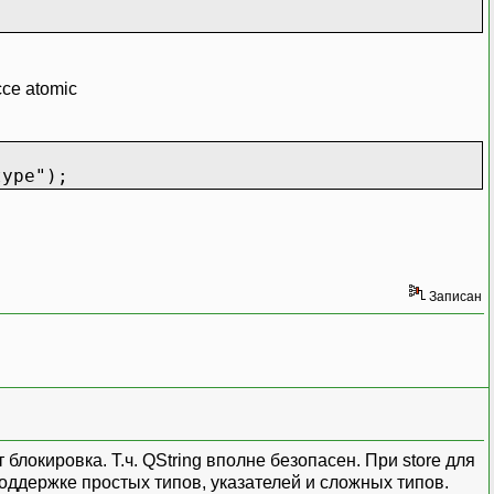
се atomic
ype");
Записан
локировка. Т.ч. QString вполне безопасен. При store для
 поддержке простых типов, указателей и сложных типов.