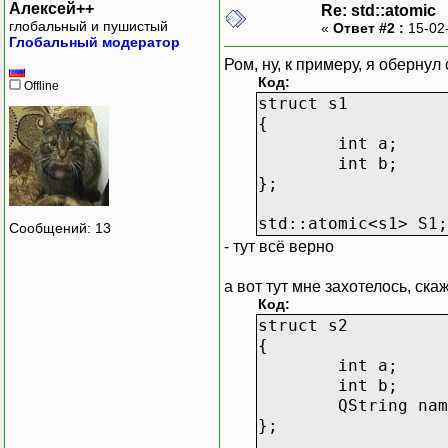
Алексей++
Re: std::atomic
глобальный и пушистый
«
Ответ #2 :
15-02
Глобальный модератор
Ром, ну, к примеру, я обернул
Код:
Offline
struct s1
{
int a;
int b;
};
std::atomic<s1> S1;
Сообщений: 13
- тут всё верно
а вот тут мне захотелось, ска
Код:
struct s2
{
int a;
int b;
QString nam
};