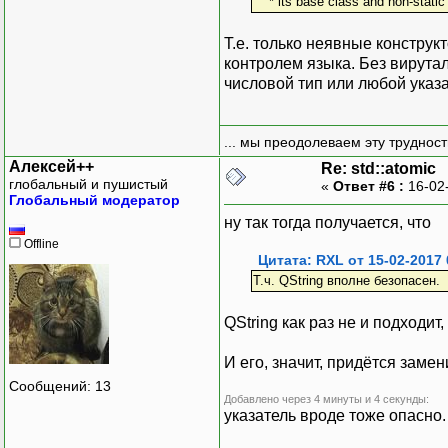
* its base class and non-static d
Т.е. только неявные конструк
контролем языка. Без вирутал
числовой тип или любой указа
... мы преодолеваем эту труднос
Алексей++
Re: std::atomic
глобальный и пушистый
«
Ответ #6 :
16-02
Глобальный модератор
ну так тогда получается, что
Offline
Цитата: RXL от 15-02-2017 
Т.ч. QString вполне безопасен.
QString как раз не и подходит,
И его, значит, придётся замен
Сообщений: 13
Добавлено через 4 минуты и 4 секунды:
указатель вроде тоже опасно.