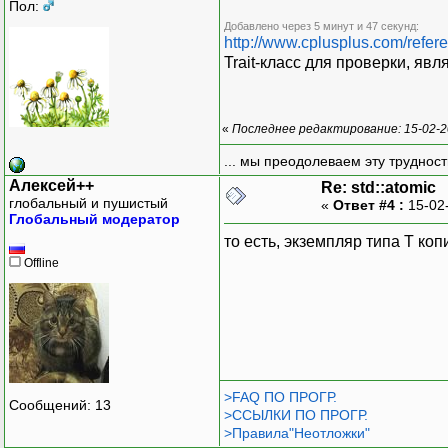
Пол:
Добавлено через 5 минут и 47 секунд:
http://www.cplusplus.com/referen
Trait-класс для проверки, яв
«
Последнее редактирование: 15-02-2
... мы преодолеваем эту труднос
Алексей++
Re: std::atomic
глобальный и пушистый
«
Ответ #4 :
15-02
Глобальный модератор
то есть, экземпляр типа T коп
Offline
>FAQ ПО ПРОГР.
Сообщений: 13
>ССЫЛКИ ПО ПРОГР.
>Правила"Неотложки"