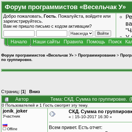
Форум программистов «Весельчак У»
Добро пожаловать,
Гость
. Пожалуйста,
войдите
или
Ре
зарегистрируйтесь
.
ва
Вам не пришло
письмо с кодом активации?
"Ч
У 
Начало
Наши сайты
Правила
Помощь
Поиск
Ка
от
зн
Форум программистов «Весельчак У»
>
Программирование
>
Прогр
по группировке.
Страниц: [
1
]
Вниз
Автор
Тема: СКД. Сумма по группировке. (
0 Пользователей и 1 Гость смотрят эту тему.
jonik_joker
СКД. Сумма по группировк
Участник
«
:
15-10-2017 16:30 »
Всем привет. Есть отчет:
Offline