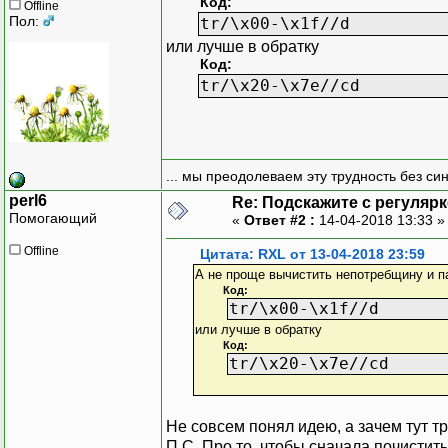
Код:
Offline
Пол:
tr/\x00-\x1f//d
или лучше в обратку
Код:
tr/\x20-\x7e//cd
... мы преодолеваем эту трудность без си
perl6
Re: Подскажите с регуляр
Помогающий
«
Ответ #2 :
14-04-2018 13:33 
Offline
Цитата: RXL от 13-04-2018 23:59
А не проще вычистить непотребщину и п
Код:
tr/\x00-\x1f//d
или лучше в обратку
Код:
tr/\x20-\x7e//cd
Не совсем понял идею, а зачем тут т
П.С. Про то, чтобы сначала почистить 