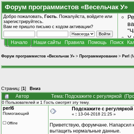
Форум программистов «Весельчак У»
Добро пожаловать,
Гость
. Пожалуйста,
войдите
или
Ре
зарегистрируйтесь
.
ва
Вам не пришло
письмо с кодом активации?
"Ч
У 
Начало
Наши сайты
Правила
Помощь
Поиск
Ка
от
зн
Форум программистов «Весельчак У»
>
Программирование
>
Perl
(
Страниц: [
1
]
Вниз
Автор
Тема: Подскажите с регуляркой (Про
0 Пользователей и 1 Гость смотрят эту тему.
perl6
Подскажите с регуляркой
Помогающий
«
:
13-04-2018 21:25 »
Offline
Приветствую, форумчане. Напарсил юз
вытащить нормальные данные.