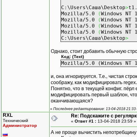
C:\Users\Саша\Desktop
>
t1
Mozilla/5.0
(
Windows NT 
Mozilla/5.0
(
Windows NT 
Mozilla/5.0
(
Windows NT 
Mozilla/5.0
(
Windows NT 
C:\Users\Саша\Desktop
>
Однако, стоит добавить обычную стро
Код: (Text)
Mozilla/5.0 (Windows NT 
и, она игнорируется. Т.е., чистая ст
соображу, как модифицировать regex.
Понятно, что в текущей конфиг. пёрл е
модифицировать первый шаблон, чтоб
оканчивающаяся?
«
Последнее редактирование: 13-04-2018 21:33 
RXL
Re: Подскажите с регуляр
Технический
«
Ответ #1 :
13-04-2018 23:59 
Администратор
А не проще вычистить непотребщину 