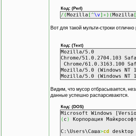
Код: (Perl)
/
(
Mozilla
[
^
\v
]
+
)
(
Mozilla
Вот для такой мульти-строки отлично 
Код: (Text)
Mozilla/5.0
Chrome/51.0.2704.103 Saf
Chrome/61.0.3163.100 Saf
Mozilla/5.0 (Windows NT 
Mozilla/5.0 (Windows NT 
Видим, что мусор отбрасывается, нез
данные успешно распарсиваются.
Код: (DOS)
Microsoft Windows [Versi
(
c
)
Корпорация Майкросо
C:\Users\Саша
>
cd
desktop