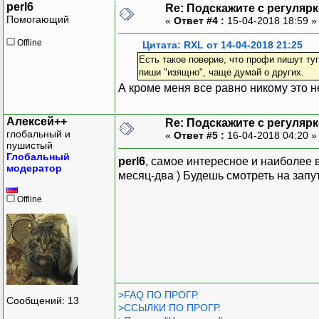
perl6
Re: Подскажите с регуляр
Помогающий
«
Ответ #4 :
15-04-2018 18:59 
Offline
Цитата: RXL от 14-04-2018 21:25
Есть такое поверие, что профи пишут туп
пиши "изящно", чаще думай о других.
А кроме меня все равно никому это не
Алексей++
Re: Подскажите с регуляр
глобальный и
«
Ответ #5 :
16-04-2018 04:20 
пушистый
Глобальный
perl6
, самое интересное и наиболее в
модератор
месяц-два ) Будешь смотреть на запут
Offline
>FAQ ПО ПРОГР.
Сообщений: 13
>ССЫЛКИ ПО ПРОГР.