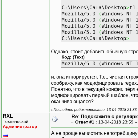
C:\Users\Саша\Desktop
>
t1
Mozilla/5.0
(
Windows NT 
Mozilla/5.0
(
Windows NT 
Mozilla/5.0
(
Windows NT 
Mozilla/5.0
(
Windows NT 
C:\Users\Саша\Desktop
>
Однако, стоит добавить обычную стро
Код: (Text)
Mozilla/5.0 (Windows NT 
и, она игнорируется. Т.е., чистая ст
соображу, как модифицировать regex.
Понятно, что в текущей конфиг. пёрл е
модифицировать первый шаблон, чтоб
оканчивающаяся?
«
Последнее редактирование: 13-04-2018 21:33 
RXL
Re: Подскажите с регуляр
Технический
«
Ответ #1 :
13-04-2018 23:59 
Администратор
А не проще вычистить непотребщину 