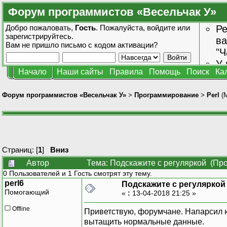
Форум программистов «Весельчак У»
Добро пожаловать,
Гость
. Пожалуйста,
войдите
или
Ре
зарегистрируйтесь
.
ва
Вам не пришло
письмо с кодом активации?
"Ч
У 
Начало
Наши сайты
Правила
Помощь
Поиск
Ка
от
зн
Форум программистов «Весельчак У»
>
Программирование
>
Perl
(
Страниц: [
1
]
Вниз
Автор
Тема: Подскажите с регуляркой (Про
0 Пользователей и 1 Гость смотрят эту тему.
perl6
Подскажите с регуляркой
Помогающий
«
:
13-04-2018 21:25 »
Offline
Приветствую, форумчане. Напарсил юз
вытащить нормальные данные.