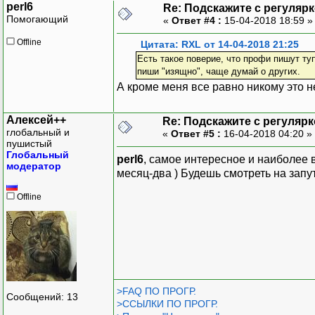
perl6
Re: Подскажите с регуляр
Помогающий
«
Ответ #4 :
15-04-2018 18:59 
Offline
Цитата: RXL от 14-04-2018 21:25
Есть такое поверие, что профи пишут туп
пиши "изящно", чаще думай о других.
А кроме меня все равно никому это не
Алексей++
Re: Подскажите с регуляр
глобальный и
«
Ответ #5 :
16-04-2018 04:20 »
пушистый
Глобальный
perl6
, самое интересное и наиболее в
модератор
месяц-два ) Будешь смотреть на запут
Offline
>FAQ ПО ПРОГР.
Сообщений: 13
>ССЫЛКИ ПО ПРОГР.