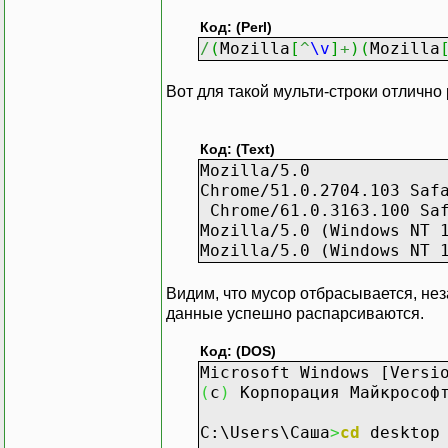
Код: (Perl)
/
(
Mozilla
[
^
\v
]
+
)
(
Mozilla
Вот для такой мульти-строки отлично 
Код: (Text)
Mozilla/5.0
Chrome/51.0.2704.103 Saf
Chrome/61.0.3163.100 Saf
Mozilla/5.0 (Windows NT 
Mozilla/5.0 (Windows NT 
Видим, что мусор отбрасывается, нез
данные успешно распарсиваются.
Код: (DOS)
Microsoft Windows [Versi
(
c
)
Корпорация Майкросо
C:\Users\Саша
>
cd
desktop