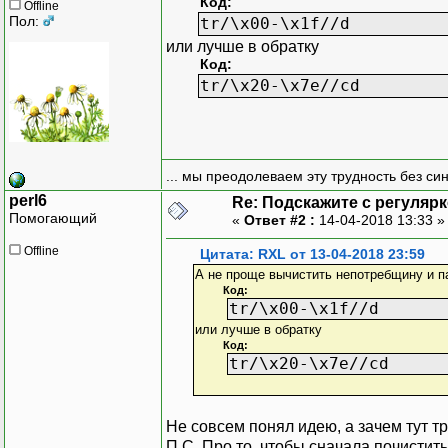
Код:
Offline
Пол:
tr/\x00-\x1f//d
или лучше в обратку
Код:
tr/\x20-\x7e//cd
... мы преодолеваем эту трудность без си
perl6
Re: Подскажите с регуляр
Помогающий
«
Ответ #2 :
14-04-2018 13:33 
Offline
Цитата: RXL от 13-04-2018 23:59
А не проще вычистить непотребщину и п
Код:
tr/\x00-\x1f//d
или лучше в обратку
Код:
tr/\x20-\x7e//cd
Не совсем понял идею, а зачем тут т
П.С. Про то, чтобы сначала почистить 