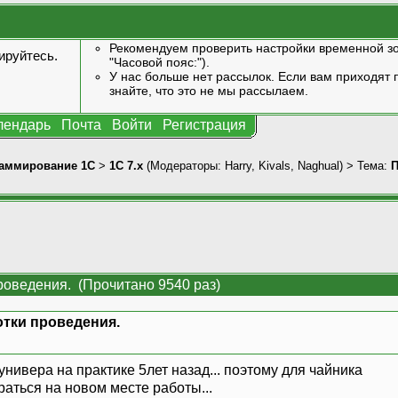
Рекомендуем проверить настройки временной зо
ируйтесь
.
"Часовой пояс:").
У нас больше нет рассылок. Если вам приходят п
знайте, что это не мы рассылаем.
лендарь
Почта
Войти
Регистрация
аммирование 1С
>
1С 7.x
(Модераторы:
Harry
,
Kivals
,
Naghual
) > Тема:
П
роведения. (Прочитано 9540 раз)
тки проведения.
»
универа на практике 5лет назад... поэтому для чайника
аться на новом месте работы...