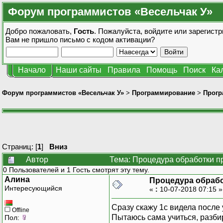
Форум программистов «Весельчак У»
Добро пожаловать,
Гость
. Пожалуйста,
войдите
или
зарегистр
Вам не пришло
письмо с кодом активации?
Начало
Наши сайты
Правила
Помощь
Поиск
Ка
Форум программистов «Весельчак У»
>
Программирование
>
Прогр
Страниц: [
1
]
Вниз
Автор
Тема: Процедура обработки п
0 Пользователей и 1 Гость смотрят эту тему.
Алина
Процедура обрабо
Интересующийся
«
:
10-07-2018 07:15 
Сразу скажу 1с видела после 
Offline
Пытаюсь сама учиться, разбир
Пол: