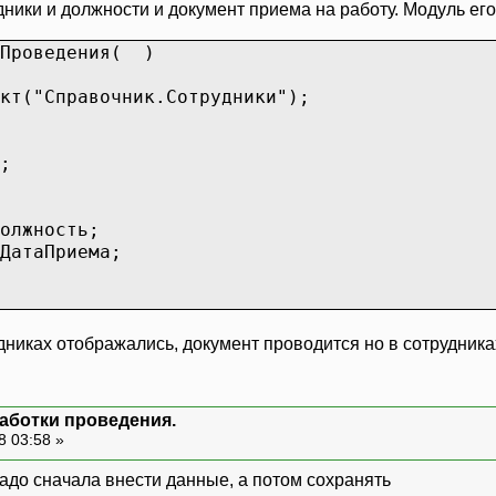
ники и должности и документ приема на работу. Модуль его
аПроведения( )
кт("Справочник.Сотрудники");
);
олжность;
ма=ДатаПриема;
никах отображались, документ проводится но в сотрудниках
аботки проведения.
8 03:58 »
надо сначала внести данные, а потом сохранять