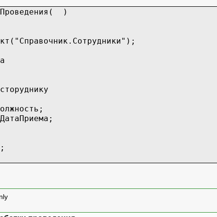
аПроведения( )
кт("Справочник.Сотрудники");
а
сторуднику
олжность;
ма=ДатаПриема;
;
nly