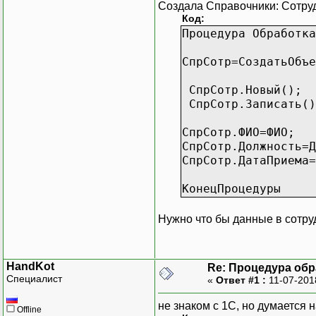
Создала Справочники: Сотруд
Код:
Процедура Обработк
СпрСотр=СоздатьОбъе
СпрСотр.Новый();
СпрСотр.Записать(
СпрСотр.ФИО=ФИО;
СпрСотр.Должность=Д
СпрСотр.ДатаПрие
КонецПроцедуры
Нужно что бы данные в сотруд
HandKot
Re: Процедура обр
Специалист
«
Ответ #1 :
11-07-201
не знаком с 1С, но думается 
Offline