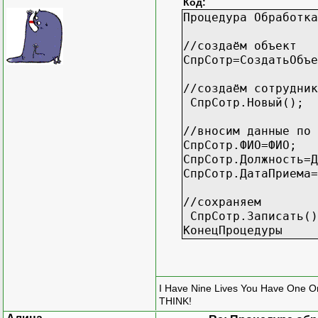
Код:
Процедура Обработк
//создаём объект
СпрСотр=СоздатьОбъе
//создаём сотрудник
СпрСотр.Новый();
//вносим данные по 
СпрСотр.ФИО=ФИО;
СпрСотр.Должность=Д
СпрСотр.ДатаПрие
//сохраняем
СпрСотр.Записать()
КонецПроцедуры
I Have Nine Lives You Have One O
THINK!