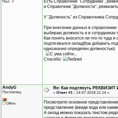
Есть Справочник "Сотрудники", рекв
Пол:
и Справочник "Должности", реквизит
У "Должность" из Справочника Сотру
При внесении данных в справочнике 
выбираю должность и в сотрудниках п
Как понять вносится ли что-то туда и
подтягивался оклад(Как добавить по
однозначно определен должностью)
Спасибо
AndyG
Re: Как подтянуть РЕКВИЗИ
Постоялец
«
Ответ #1 :
14-07-2018 21:14 »
Посмотрите основное представление 
Offline
представление (ввиде кода или наим
А оклад можно показать текстом ряд
написав в формуле текстового рекви