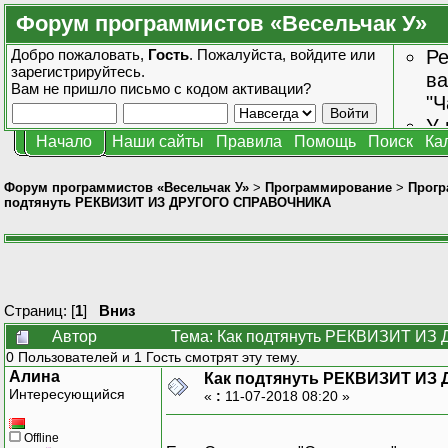
Форум программистов «Весельчак У»
Добро пожаловать,
Гость
. Пожалуйста,
войдите
или
Ре
зарегистрируйтесь
.
ва
Вам не пришло
письмо с кодом активации?
"Ч
У 
Начало
Наши сайты
Правила
Помощь
Поиск
Ка
от
зн
Форум программистов «Весельчак У»
>
Программирование
>
Прогр
подтянуть РЕКВИЗИТ ИЗ ДРУГОГО СПРАВОЧНИКА
Страниц: [
1
]
Вниз
Автор
Тема: Как подтянуть РЕКВИЗИТ ИЗ
0 Пользователей и 1 Гость смотрят эту тему.
Алина
Как подтянуть РЕКВИЗИТ И
Интересующийся
«
:
11-07-2018 08:20 »
Offline