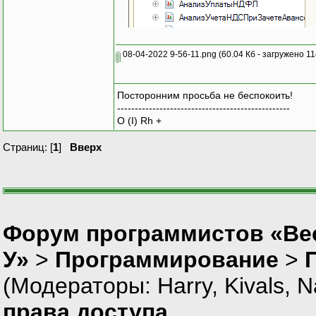
08-04-2022 9-56-11.png
(60.04 Кб - загружено 11
Посторонним просьба не беспокоить!
-------------------------------------------------
O (I) Rh +
Страниц: [
1
]
Вверх
Форум программистов «Ве
У»
>
Программирование
>
(Модераторы:
Harry
,
Kivals
,
N
права доступа