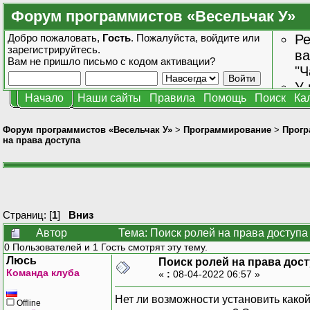
Форум программистов «Весельчак У»
Добро пожаловать,
Гость
. Пожалуйста,
войдите
или
Ре
зарегистрируйтесь
.
ва
Вам не пришло
письмо с кодом активации?
"Ч
У 
Начало
Наши сайты
Правила
Помощь
Поиск
Ка
от
зн
Форум программистов «Весельчак У»
>
Программирование
>
Прогр
на права доступа
Страниц: [
1
]
Вниз
Автор
Тема: Поиск ролей на права доступа
0 Пользователей и 1 Гость смотрят эту тему.
Люсь
Поиск ролей на права дос
Команда клуба
«
:
08-04-2022 06:57 »
Нет ли возможности установить какой
Offline