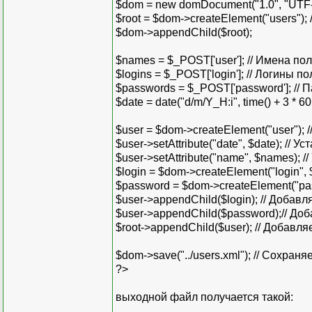
$dom = new domDocument("1.0", "UTF-8
$root = $dom->createElement("users")
$dom->appendChild($root);
$names = $_POST['user']; // Имена по
$logins = $_POST['login']; // Логины п
$passwords = $_POST['password']; //
$date = date("d/m/Y_H:i", time() + 3 * 60 
$user = $dom->createElement("user"); /
$user->setAttribute("date", $date); // 
$user->setAttribute("name", $names); 
$login = $dom->createElement("login", 
$password = $dom->createElement("pas
$user->appendChild($login); // Добавля
$user->appendChild($password);// Доб
$root->appendChild($user); // Добавля
$dom->save("../users.xml"); // Сохр
?>
выходной файл получается такой: