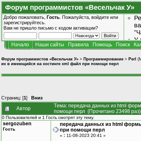
Форум программистов «Весельчак У»
Добро пожаловать,
Гость
. Пожалуйста,
войдите
или
Ре
зарегистрируйтесь
.
ва
Вам не пришло
письмо с кодом активации?
"Ч
У 
Начало
Наши сайты
Правила
Помощь
Поиск
Ка
от
зн
Форум программистов «Весельчак У»
>
Программирование
>
Perl
(
их в имеющийся на хостинге xml файл при помощи перл
Страниц: [
1
]
Вниз
Тема: передача данных из html форм
Автор
помощи перл (Прочитано 23498 раз)
0 Пользователей и 1 Гость смотрят эту тему.
sergozuben
передача данных из html формы
Гость
при помощи перл
«
:
11-08-2023 20:41 »