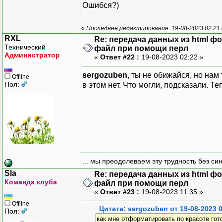
Ошибся?)
«
Последнее редактирование: 19-08-2023 02:21
RXL
Re: передача данных из html ф
Технический
файл при помощи перл
Администратор
«
Ответ #22 :
19-08-2023 02:22 »
sergozuben
, ты не обижайся, но нам
Offline
Пол:
в этом нет. Что могли, подсказали. Те
... мы преодолеваем эту трудность без си
Sla
Re: передача данных из html ф
Команда клуба
файл при помощи перл
«
Ответ #23 :
19-08-2023 11:35 »
Offline
Цитата: sergozuben от 19-08-2023 0
Пол:
как мне отформатировать по красоте го