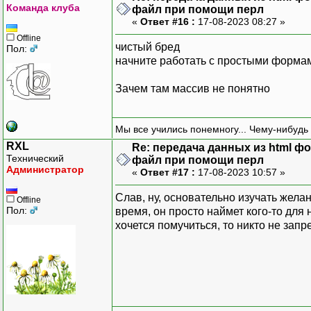
Команда клуба
файл при помощи перл
«
Ответ #16 :
17-08-2023 08:27 »
Offline
чистый бред
Пол:
начните работать с простыми форма
Зачем там массив не понятно
Мы все учились понемногу... Чему-нибудь 
RXL
Re: передача данных из html ф
Технический
файл при помощи перл
Администратор
«
Ответ #17 :
17-08-2023 10:57 »
Слав, ну, основательно изучать желан
Offline
Пол:
время, он просто наймет кого-то для
хочется помучиться, то никто не запр