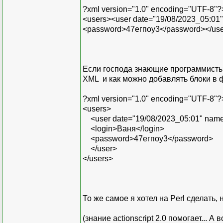
?xml version="1.0" encoding="UTF-8"?
<users><user date="19/08/2023_05:01
<password>47егпоу3</password></use
Если господа знающие программисты 
XML и как можно добавлять блоки в ф
?xml version="1.0" encoding="UTF-8"?
<users>
<user date="19/08/2023_05:01" nam
<login>Ваня</login>
<password>47егпоу3</password>
</user>
</users>
То же самое я хотел на Perl сделать,
(знание actionscript 2.0 помогает... 