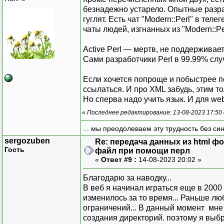
безнадежно устарело. Опытные разра
гуглят. Есть чат "Modern::Perl" в тел
чаты людей, изгнанных из "Modern::Pe
Active Perl — мертв, не поддерживаетс
Сами разработчики Perl в 99.99% слу
Если хочется попроще и побыстрее поиг
ссылаться. И про XML забудь, этим т
Но сперва надо учить язык. И для web
«
Последнее редактирование: 13-08-2023 17:50
... мы преодолеваем эту трудность без си
sergozuben
Re: передача данных из html ф
Гость
файл при помощи перл
«
Ответ #9 :
14-08-2023 20:02 »
Благодарю за наводку...
В веб я начинал играться еще в 2000 
изменилось за то время... Раньше лю
ограничений... В данный момент мне 
создания директорий. поэтому я выбра