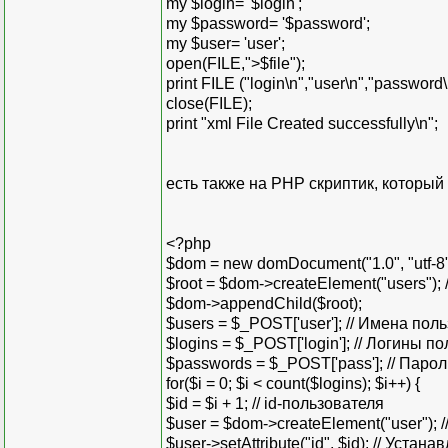
my $login= '$login';
my $password= '$password';
my $user= 'user';
open(FILE,">$file");
print FILE ("login\n","user\n","password\
close(FILE);
print "xml File Created successfully\n";
есть также на РНР скриптик, который 
<?php
$dom = new domDocument("1.0", "utf-8"
$root = $dom->createElement("users")
$dom->appendChild($root);
$users = $_POST['user']; // Имена пол
$logins = $_POST['login']; // Логины п
$passwords = $_POST['pass']; // Паро
for($i = 0; $i < count($logins); $i++) {
$id = $i + 1; // id-пользователя
$user = $dom->createElement("user"); /
$user->setAttribute("id", $id); // Устан