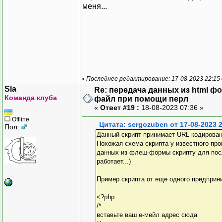
меня...
«
Последнее редактирование: 17-08-2023 22:15
Sla
Re: передача данных из html ф
Команда клуба
файл при помощи перл
«
Ответ #19 :
18-08-2023 07:36 »
Offline
Цитата: sergozuben от 17-08-2023 
Пол:
Данный скрипт принимает URL кодирова
Похожая схема скрипта у известного про
данных из флеш-формы скрипту для посл
работает...)
Пример скрипта от еще одного предприн
<?php
/*
вставьте ваш е-мейл адрес сюда