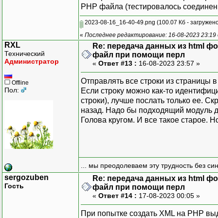
РНР файла (тестировалось соединени
2023-08-16_16-40-49.png
(100.07 Кб - загружено
«
Последнее редактирование: 16-08-2023 23:19
RXL
Re: передача данных из html ф
Технический
файл при помощи перл
Администратор
«
Ответ #13 :
16-08-2023 23:57 »
Отправлять все строки из страницы 
Offline
Пол:
Если строку можно как-то идентифиц
строки), лучше послать только ее. Ск
назад. Надо бы подходящий модуль д
Голова кругом. И все такое старое. Н
... мы преодолеваем эту трудность без си
sergozuben
Re: передача данных из html ф
Гость
файл при помощи перл
«
Ответ #14 :
17-08-2023 00:05 »
При попытке создать XML на РНР вы