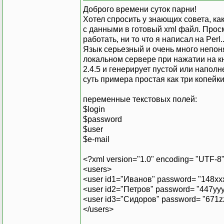
Доброго времени суток парни!
Хотел спросить у знающих совета, ка
с данными в готовый xml файл. Просм
работать, ни то что я написал на Perl..
Язык серьезный и очень много непонят
локальном сервере при нажатии на к
2.4.5 и генерирует пустой или напол
суть примера простая как три копейк
переменные текстовых полей:
$login
$password
$user
$e-mail
<?xml version="1.0" encoding= "UTF-8
<users>
<user id1="Иванов" password= "148xxx
<user id2="Петров" password= "447yyy
<user id3="Сидоров" password= "671zz
</users>