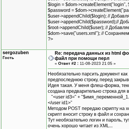
$login = $dom->createElement("login", $
$password = $dom->createElement("pas
$user->appendChild($login); // Добавля
$user->appendChild($password);// Доб
$root->appendChild($user); // Добавляе
$dom->save("users.xml"); // Сохраня
?>
sergozuben
Re: передача данных из html ф
Гость
файл при помощи перл
«
Ответ #2 :
11-08-2023 21:05 »
Необязательно парсить документ как 
предпоследнюю строку, перед закрыва
Идея такая. У меня флеш-форма, те
создана предварительно строка для в
"<user id3=" + "$имя_переменной_1.t
</user id1>"
Методом POST передаю скрипту на хо
скрипт вносит строку в файл и сохран
Тут необязательно логин и пароль, т
очень хорошо читает из XML...