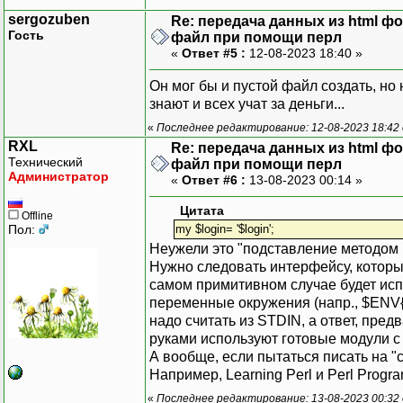
sergozuben
Re: передача данных из html ф
Гость
файл при помощи перл
«
Ответ #5 :
12-08-2023 18:40 »
Он мог бы и пустой файл создать, но н
знают и всех учат за деньги...
«
Последнее редактирование: 12-08-2023 18:42
RXL
Re: передача данных из html ф
Технический
файл при помощи перл
Администратор
«
Ответ #6 :
13-08-2023 00:14 »
Цитата
Offline
Пол:
my $login= '$login';
Неужели это "подставление методом 
Нужно следовать интерфейсу, который
самом примитивном случае будет ис
переменные окружения (напр., $ENV
надо считать из STDIN, а ответ, пре
руками используют готовые модули с
А вообще, если пытаться писать на "
Например, Learning Perl и Perl Progr
«
Последнее редактирование: 13-08-2023 00:32