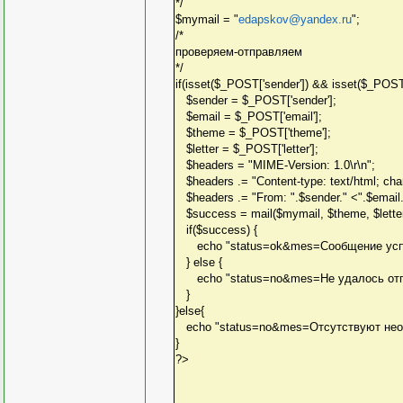
*/
$mymail = "
edapskov@yandex.ru
";
/*
проверяем-отправляем
*/
if(isset($_POST['sender']) && isset($_POST[
$sender = $_POST['sender'];
$email = $_POST['email'];
$theme = $_POST['theme'];
$letter = $_POST['letter'];
$headers = "MIME-Version: 1.0\r\n";
$headers .= "Content-type: text/html; char
$headers .= "From: ".$sender." <".$email."
$success = mail($mymail, $theme, $letter
if($success) {
echo "status=ok&mes=Сообщение успе
} else {
echo "status=no&mes=Не удалось отпр
}
}else{
echo "status=no&mes=Отсутствуют нео
}
?>