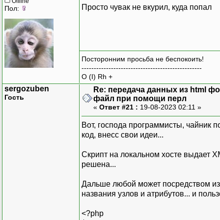
Offline
Просто чувак не вкурил, куда попал
Пол:
Посторонним просьба не беспокоить!
-------------------------------------------------
O (I) Rh +
sergozuben
Re: передача данных из html ф
Гость
файл при помощи перл
«
Ответ #21 :
19-08-2023 02:11 »
Вот, господа программисты, чайник п
код, внесс свои идеи...
Скрипт на локальном хосте выдает X
решена...
Дальше любой может посредством из
названия узлов и атрибутов... и польз
<?php