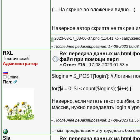
(....На скрине во вложении видно....)
Наверное автор скрипта не так решил
2023-08-17_03-00-37.png
(114.41 Кб - загружено
«
Последнее редактирование: 17-08-2023 00:08
RXL
Re: передача данных из html ф
Технический
файл при помощи перл
Администратор
«
Ответ #15 :
17-08-2023 01:53 »
$logins = $_POST['login']; // Логины п
Offline
Пол:
for($i = 0; $i < count($logins); $i++) {
Наверно, если читать текст ошибки, о
массив, нужно передавать login в урле т
«
Последнее редактирование: 17-08-2023 01:55
... мы преодолеваем эту трудность без си
Sla
Re: передача данных из html ф