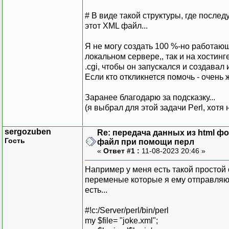
# В виде такой структуры, где после
этот XML файл...
Я не могу создать 100 %-но работающ
локальном сервере,, так и на хостинг
.cgi, чтобы он запускался и создавал 
Если кто откликнется помочь - очень ж
Заранее благодарю за подсказку...
(я выбрал для этой задачи Perl, хотя
sergozuben
Re: передача данных из html ф
Гость
файл при помощи перл
«
Ответ #1 :
11-08-2023 20:46 »
Например у меня есть такой простой 
переменые которые я ему отправляю м
есть...
#!c:/Server/perl/bin/perl
my $file= "joke.xml";