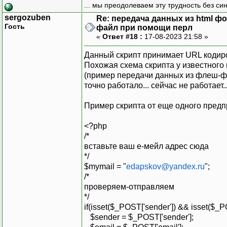
... мы преодолеваем эту трудность без си
sergozuben
Re: передача данных из html ф
Гость
файл при помощи перл
«
Ответ #18 :
17-08-2023 21:58 »
Данный скрипт принимает URL кодир
Похожая схема скрипта у известного 
(пример передачи данных из флеш-фо
точно работало... сейчас не работает..
Пример скрипта от еще одного предп
<?php
/*
вставьте ваш е-мейл адрес сюда
*/
$mymail = "
edapskov@yandex.ru
";
/*
проверяем-отправляем
*/
if(isset($_POST['sender']) && isset($_P
$sender = $_POST['sender'];