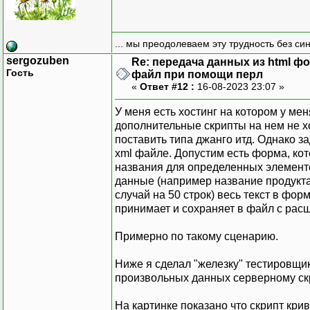
... мы преодолеваем эту трудность без си
sergozuben
Re: передача данных из html ф
Гость
файл при помощи перл
«
Ответ #12 :
16-08-2023 23:07 »
У меня есть хостинг на котором у ме
дополнительные скрипты на нем не хо
поставить типа джанго итд. Однако з
xml файле. Допустим есть форма, ко
названия для определенных элемент
данные (например название продукта
случай на 50 строк) весь текст в фор
принимает и сохраняет в файл с рас
Примерно по такому сценарию.
Ниже я сделал "железку" тестировщик
произвольных данных серверному скри
На картинке показано что скрипт крив