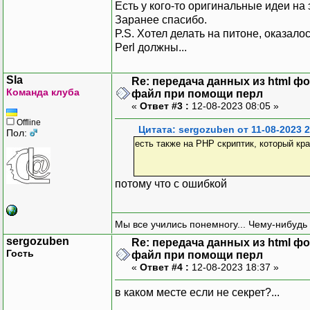
Есть у кого-то оригинальные идеи на 
Заранее спасибо.
P.S. Хотел делать на питоне, оказал
Perl должны...
Sla
Re: передача данных из html ф
Команда клуба
файл при помощи перл
«
Ответ #3 :
12-08-2023 08:05 »
Offline
Цитата: sergozuben от 11-08-2023 2
Пол:
есть также на РНР скриптик, который кра
потому что с ошибкой
Мы все учились понемногу... Чему-нибудь 
sergozuben
Re: передача данных из html ф
Гость
файл при помощи перл
«
Ответ #4 :
12-08-2023 18:37 »
в каком месте если не секрет?...