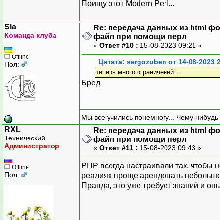
Поищу этот Modern Perl...
Sla
Re: передача данных из html ф
Команда клуба
файл при помощи перл
«
Ответ #10 :
15-08-2023 09:21 »
Offline
Цитата: sergozuben от 14-08-2023 
Пол:
теперь много ограничений...
Бред
Мы все учились понемногу... Чему-нибудь 
RXL
Re: передача данных из html ф
Технический
файл при помощи перл
Администратор
«
Ответ #11 :
15-08-2023 09:43 »
PHP всегда настраивали так, чтобы н
Offline
Пол:
реалиях проще арендовать небольшой
Правда, это уже требует знаний и о