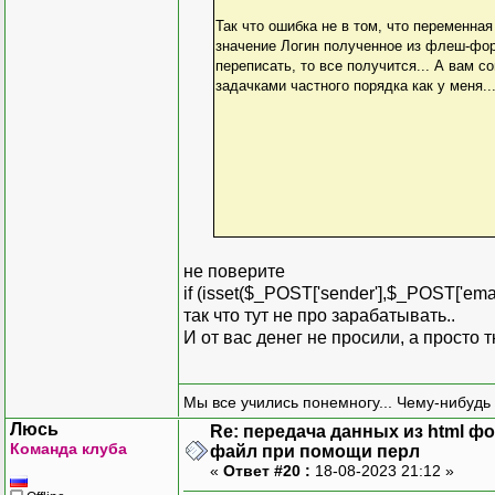
Так что ошибка не в том, что переменная
значение Логин полученное из флеш-форм
переписать, то все получится... А вам с
задачками частного порядка как у меня..
не поверите
if (isset($_POST['sender'],$_POST['emai
так что тут не про зарабатывать..
И от вас денег не просили, а просто 
Мы все учились понемногу... Чему-нибудь 
Люсь
Re: передача данных из html ф
Команда клуба
файл при помощи перл
«
Ответ #20 :
18-08-2023 21:12 »