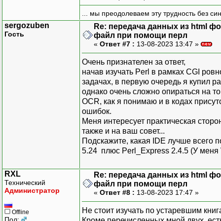
... мы преодолеваем эту трудность без си
sergozuben
Re: передача данных из html ф
Гость
файл при помощи перл
«
Ответ #7 :
13-08-2023 13:47 »
Очень признателен за ответ,
начав изучать Perl в рамках CGI ровн
задачах, в первую очередь я купил ра
однако очень сложно опираться на то
OCR, как я понимаю и в кодах присут
ошибок.
Меня интересует практическая сторо
также и на ваш совет...
Подскажите, какая IDE лучше всего по
5.24 плюс Perl_Express 2.4.5 (У меня
RXL
Re: передача данных из html ф
Технический
файл при помощи перл
Администратор
«
Ответ #8 :
13-08-2023 17:47 »
Не стоит изучать по устаревшим книга
Offline
Пол:
Кроме перечисленных мной двух, есть 