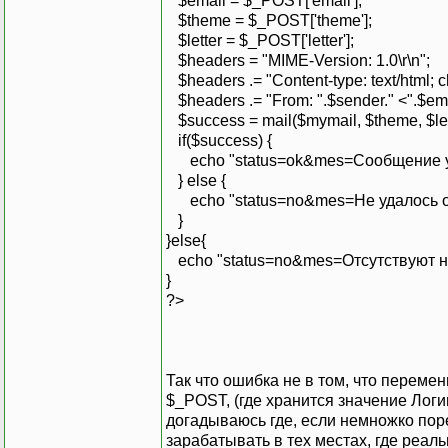
$email = $_POST['email'];
$theme = $_POST['theme'];
$letter = $_POST['letter'];
$headers = "MIME-Version: 1.0\r\n";
$headers .= "Content-type: text/html; ch
$headers .= "From: ".$sender." <".$emai
$success = mail($mymail, $theme, $let
if($success) {
echo "status=ok&mes=Сообщение у
} else {
echo "status=no&mes=Не удалось о
}
}else{
echo "status=no&mes=Отсутствуют н
}
?>
Так что ошибка не в том, что переме
$_POST, (где хранится значение Логи
догадываюсь где, если немножко порез
зарабатывать в тех местах, где реаль