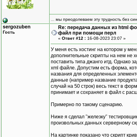
... мы преодолеваем эту трудность без си
sergozuben
Re: передача данных из html ф
Гость
файл при помощи перл
«
Ответ #12 :
16-08-2023 23:07 »
У меня есть хостинг на котором у ме
дополнительные скрипты на нем не хо
поставить типа джанго итд. Однако з
xml файле. Допустим есть форма, ко
названия для определенных элемент
данные (например название продукта
случай на 50 строк) весь текст в фор
принимает и сохраняет в файл с рас
Примерно по такому сценарию.
Ниже я сделал "железку" тестировщик
произвольных данных серверному скри
На картинке показано что скрипт крив