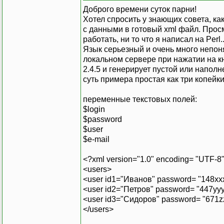
Доброго времени суток парни!
Хотел спросить у знающих совета, ка
с данными в готовый xml файл. Просм
работать, ни то что я написал на Perl..
Язык серьезный и очень много непонят
локальном сервере при нажатии на к
2.4.5 и генерирует пустой или напол
суть примера простая как три копейк
переменные текстовых полей:
$login
$password
$user
$e-mail
<?xml version="1.0" encoding= "UTF-8
<users>
<user id1="Иванов" password= "148xxx
<user id2="Петров" password= "447yyy
<user id3="Сидоров" password= "671zz
</users>