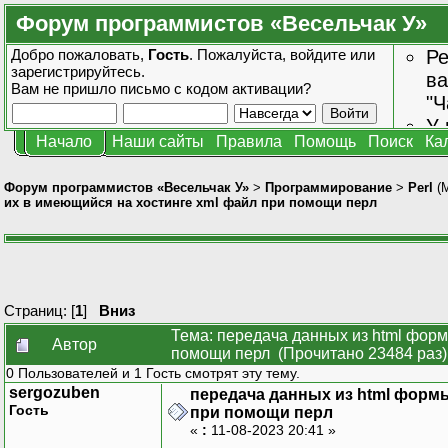
Форум программистов «Весельчак У»
Добро пожаловать,
Гость
. Пожалуйста,
войдите
или
Ре
зарегистрируйтесь
.
ва
Вам не пришло
письмо с кодом активации?
"Ч
У 
Начало
Наши сайты
Правила
Помощь
Поиск
Ка
от
зн
Форум программистов «Весельчак У»
>
Программирование
>
Perl
(
их в имеющийся на хостинге xml файл при помощи перл
Страниц: [
1
]
Вниз
Тема: передача данных из html форм
Автор
помощи перл (Прочитано 23484 раз)
0 Пользователей и 1 Гость смотрят эту тему.
sergozuben
передача данных из html формы
Гость
при помощи перл
«
:
11-08-2023 20:41 »