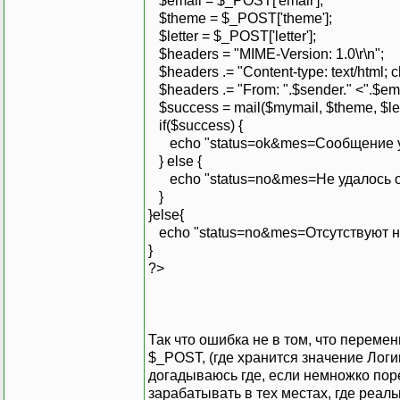
$email = $_POST['email'];
$theme = $_POST['theme'];
$letter = $_POST['letter'];
$headers = "MIME-Version: 1.0\r\n";
$headers .= "Content-type: text/html; ch
$headers .= "From: ".$sender." <".$emai
$success = mail($mymail, $theme, $let
if($success) {
echo "status=ok&mes=Сообщение у
} else {
echo "status=no&mes=Не удалось о
}
}else{
echo "status=no&mes=Отсутствуют н
}
?>
Так что ошибка не в том, что переме
$_POST, (где хранится значение Логи
догадываюсь где, если немножко порез
зарабатывать в тех местах, где реаль