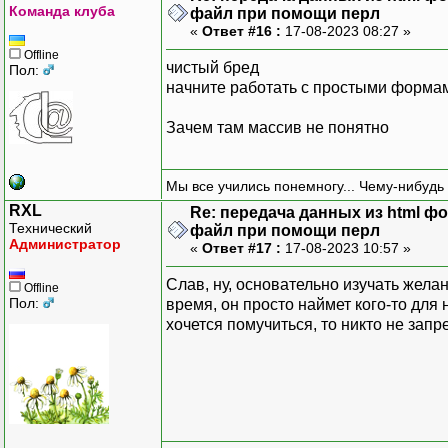
Команда клуба
файл при помощи перл
«
Ответ #16 :
17-08-2023 08:27 »
Offline
чистый бред
Пол:
начните работать с простыми форма
Зачем там массив не понятно
Мы все учились понемногу... Чему-нибудь 
RXL
Re: передача данных из html ф
Технический
файл при помощи перл
Администратор
«
Ответ #17 :
17-08-2023 10:57 »
Слав, ну, основательно изучать желан
Offline
Пол:
время, он просто наймет кого-то для
хочется помучиться, то никто не запр