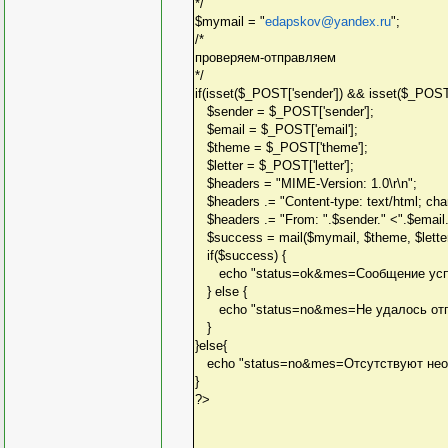
*/
$mymail = "
edapskov@yandex.ru
";
/*
проверяем-отправляем
*/
if(isset($_POST['sender']) && isset($_POST[
$sender = $_POST['sender'];
$email = $_POST['email'];
$theme = $_POST['theme'];
$letter = $_POST['letter'];
$headers = "MIME-Version: 1.0\r\n";
$headers .= "Content-type: text/html; char
$headers .= "From: ".$sender." <".$email."
$success = mail($mymail, $theme, $letter
if($success) {
echo "status=ok&mes=Сообщение успе
} else {
echo "status=no&mes=Не удалось отпр
}
}else{
echo "status=no&mes=Отсутствуют нео
}
?>