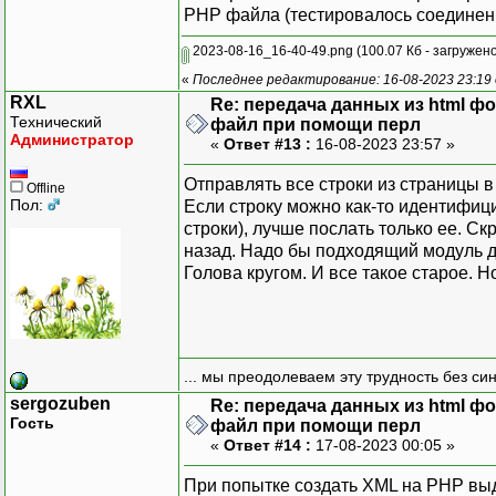
РНР файла (тестировалось соединени
2023-08-16_16-40-49.png
(100.07 Кб - загружено
«
Последнее редактирование: 16-08-2023 23:19
RXL
Re: передача данных из html ф
Технический
файл при помощи перл
Администратор
«
Ответ #13 :
16-08-2023 23:57 »
Отправлять все строки из страницы 
Offline
Пол:
Если строку можно как-то идентифиц
строки), лучше послать только ее. Ск
назад. Надо бы подходящий модуль д
Голова кругом. И все такое старое. Н
... мы преодолеваем эту трудность без си
sergozuben
Re: передача данных из html ф
Гость
файл при помощи перл
«
Ответ #14 :
17-08-2023 00:05 »
При попытке создать XML на РНР вы