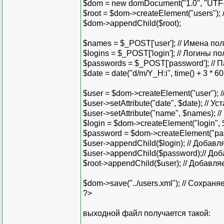
$dom = new domDocument("1.0", "UTF-8
$root = $dom->createElement("users")
$dom->appendChild($root);
$names = $_POST['user']; // Имена по
$logins = $_POST['login']; // Логины п
$passwords = $_POST['password']; //
$date = date("d/m/Y_H:i", time() + 3 * 60 
$user = $dom->createElement("user"); /
$user->setAttribute("date", $date); // 
$user->setAttribute("name", $names); 
$login = $dom->createElement("login", 
$password = $dom->createElement("pas
$user->appendChild($login); // Добавля
$user->appendChild($password);// Доб
$root->appendChild($user); // Добавля
$dom->save("../users.xml"); // Сохр
?>
выходной файл получается такой: