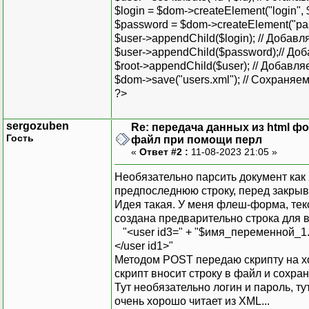
$login = $dom->createElement("login", $
$password = $dom->createElement("pas
$user->appendChild($login); // Добавля
$user->appendChild($password);// Доб
$root->appendChild($user); // Добавляе
$dom->save("users.xml"); // Сохраня
?>
sergozuben
Re: передача данных из html ф
Гость
файл при помощи перл
«
Ответ #2 :
11-08-2023 21:05 »
Необязательно парсить документ как 
предпоследнюю строку, перед закрыва
Идея такая. У меня флеш-форма, те
создана предварительно строка для в
"<user id3=" + "$имя_переменной_1.t
</user id1>"
Методом POST передаю скрипту на хо
скрипт вносит строку в файл и сохран
Тут необязательно логин и пароль, т
очень хорошо читает из XML...