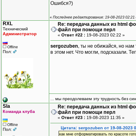
Ошибся?)
«
Последнее редактирование: 19-08-2023 02:21
RXL
Re: передача данных из html ф
Технический
файл при помощи перл
Администратор
«
Ответ #22 :
19-08-2023 02:22 »
sergozuben
, ты не обижайся, но нам
Offline
Пол:
в этом нет. Что могли, подсказали. Те
... мы преодолеваем эту трудность без си
Sla
Re: передача данных из html ф
Команда клуба
файл при помощи перл
«
Ответ #23 :
19-08-2023 11:35 »
Offline
Цитата: sergozuben от 19-08-2023 0
Пол:
как мне отформатировать по красоте го