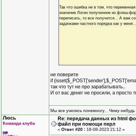
Так что ошибка не в том, что переменная
значение Логин полученное из флеш-форм
переписать, то все получится... А вам с
задачками частного порядка как у меня..
не поверите
if (isset($_POST['sender'],$_POST['emai
так что тут не про зарабатывать..
И от вас денег не просили, а просто 
Мы все учились понемногу... Чему-нибудь 
Люсь
Re: передача данных из html ф
Команда клуба
файл при помощи перл
«
Ответ #20 :
18-08-2023 21:12 »