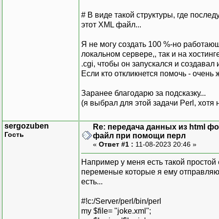
# В виде такой структуры, где после
этот XML файл...
Я не могу создать 100 %-но работающ
локальном сервере,, так и на хостинг
.cgi, чтобы он запускался и создавал 
Если кто откликнется помочь - очень ж
Заранее благодарю за подсказку...
(я выбрал для этой задачи Perl, хотя
sergozuben
Re: передача данных из html ф
Гость
файл при помощи перл
«
Ответ #1 :
11-08-2023 20:46 »
Например у меня есть такой простой 
переменые которые я ему отправляю м
есть...
#!c:/Server/perl/bin/perl
my $file= "joke.xml";