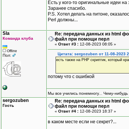
Есть у кого-то оригинальные идеи на 
Заранее спасибо.
P.S. Хотел делать на питоне, оказал
Perl должны...
Sla
Re: передача данных из html ф
Команда клуба
файл при помощи перл
«
Ответ #3 :
12-08-2023 08:05 »
Offline
Цитата: sergozuben от 11-08-2023 2
Пол:
есть также на РНР скриптик, который кра
потому что с ошибкой
Мы все учились понемногу... Чему-нибудь 
sergozuben
Re: передача данных из html ф
Гость
файл при помощи перл
«
Ответ #4 :
12-08-2023 18:37 »
в каком месте если не секрет?...