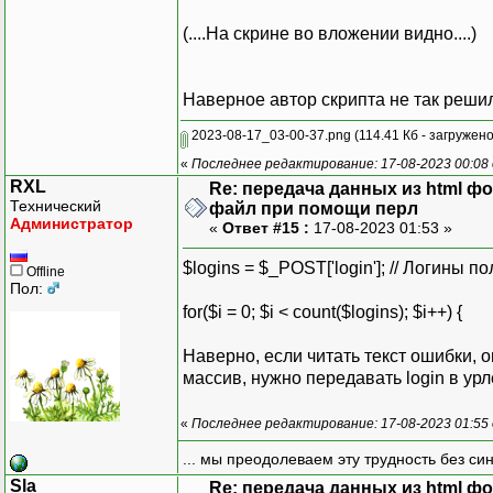
(....На скрине во вложении видно....)
Наверное автор скрипта не так решил
2023-08-17_03-00-37.png
(114.41 Кб - загружено
«
Последнее редактирование: 17-08-2023 00:08
RXL
Re: передача данных из html ф
Технический
файл при помощи перл
Администратор
«
Ответ #15 :
17-08-2023 01:53 »
$logins = $_POST['login']; // Логины п
Offline
Пол:
for($i = 0; $i < count($logins); $i++) {
Наверно, если читать текст ошибки, о
массив, нужно передавать login в урле т
«
Последнее редактирование: 17-08-2023 01:55
... мы преодолеваем эту трудность без си
Sla
Re: передача данных из html ф