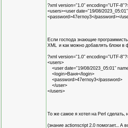
?xml version="1.0" encoding="UTF-8"?
<users><user date="19/08/2023_05:01
<password>47егпоу3</password></use
Если господа знающие программисты 
XML и как можно добавлять блоки в ф
?xml version="1.0" encoding="UTF-8"?
<users>
<user date="19/08/2023_05:01" nam
<login>Ваня</login>
<password>47егпоу3</password>
</user>
</users>
То же самое я хотел на Perl сделать,
(знание actionscript 2.0 помогает... 