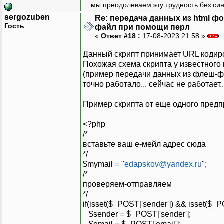
... мы преодолеваем эту трудность без си
sergozuben
Re: передача данных из html ф
Гость
файл при помощи перл
«
Ответ #18 :
17-08-2023 21:58 »
Данный скрипт принимает URL кодир
Похожая схема скрипта у известного 
(пример передачи данных из флеш-фо
точно работало... сейчас не работает..
Пример скрипта от еще одного предп
<?php
/*
вставьте ваш е-мейл адрес сюда
*/
$mymail = "
edapskov@yandex.ru
";
/*
проверяем-отправляем
*/
if(isset($_POST['sender']) && isset($_P
$sender = $_POST['sender'];