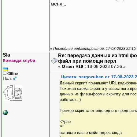
меня...
«
Последнее редактирование: 17-08-2023 22:15
Sla
Re: передача данных из html ф
Команда клуба
файл при помощи перл
«
Ответ #19 :
18-08-2023 07:36 »
Offline
Цитата: sergozuben от 17-08-2023 
Пол:
Данный скрипт принимает URL кодирова
Похожая схема скрипта у известного про
данных из флеш-формы скрипту для посл
работает...)
Пример скрипта от еще одного предприн
<?php
/*
вставьте ваш е-мейл адрес сюда