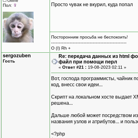
Offline
Просто чувак не вкурил, куда попал
Пол:
Посторонним просьба не беспокоить!
-------------------------------------------------
O (I) Rh +
sergozuben
Re: передача данных из html ф
Гость
файл при помощи перл
«
Ответ #21 :
19-08-2023 02:11 »
Вот, господа программисты, чайник п
код, внесс свои идеи...
Скрипт на локальном хосте выдает X
решена...
Дальше любой может посредством из
названия узлов и атрибутов... и польз
<?php