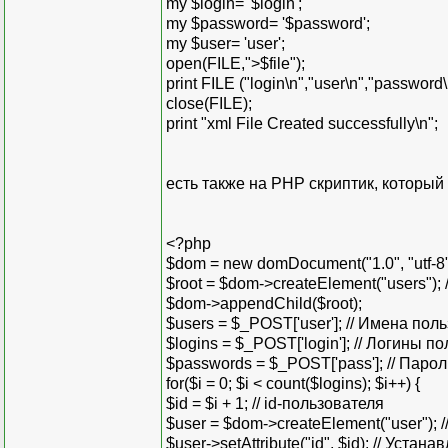
my $login= '$login';
my $password= '$password';
my $user= 'user';
open(FILE,">$file");
print FILE ("login\n","user\n","password\
close(FILE);
print "xml File Created successfully\n";
есть также на РНР скриптик, который 
<?php
$dom = new domDocument("1.0", "utf-8"
$root = $dom->createElement("users")
$dom->appendChild($root);
$users = $_POST['user']; // Имена пол
$logins = $_POST['login']; // Логины п
$passwords = $_POST['pass']; // Паро
for($i = 0; $i < count($logins); $i++) {
$id = $i + 1; // id-пользователя
$user = $dom->createElement("user"); /
$user->setAttribute("id", $id); // Устан