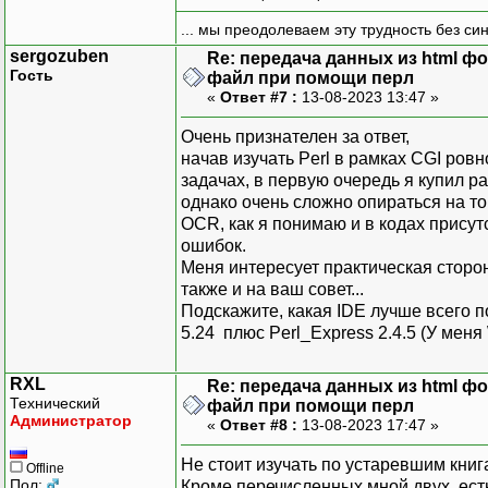
... мы преодолеваем эту трудность без си
sergozuben
Re: передача данных из html ф
Гость
файл при помощи перл
«
Ответ #7 :
13-08-2023 13:47 »
Очень признателен за ответ,
начав изучать Perl в рамках CGI ровн
задачах, в первую очередь я купил ра
однако очень сложно опираться на то
OCR, как я понимаю и в кодах присут
ошибок.
Меня интересует практическая сторо
также и на ваш совет...
Подскажите, какая IDE лучше всего по
5.24 плюс Perl_Express 2.4.5 (У меня
RXL
Re: передача данных из html ф
Технический
файл при помощи перл
Администратор
«
Ответ #8 :
13-08-2023 17:47 »
Не стоит изучать по устаревшим книга
Offline
Пол:
Кроме перечисленных мной двух, есть 