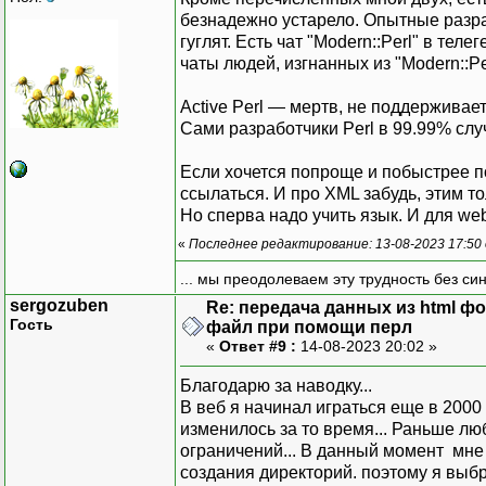
безнадежно устарело. Опытные разра
гуглят. Есть чат "Modern::Perl" в тел
чаты людей, изгнанных из "Modern::Pe
Active Perl — мертв, не поддерживаетс
Сами разработчики Perl в 99.99% слу
Если хочется попроще и побыстрее поиг
ссылаться. И про XML забудь, этим т
Но сперва надо учить язык. И для web
«
Последнее редактирование: 13-08-2023 17:50
... мы преодолеваем эту трудность без си
sergozuben
Re: передача данных из html ф
Гость
файл при помощи перл
«
Ответ #9 :
14-08-2023 20:02 »
Благодарю за наводку...
В веб я начинал играться еще в 2000 
изменилось за то время... Раньше лю
ограничений... В данный момент мне 
создания директорий. поэтому я выбра