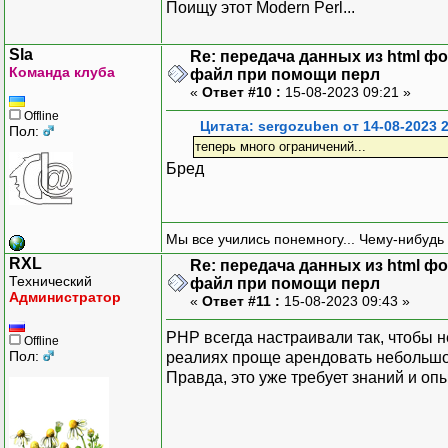
Поищу этот Modern Perl...
Sla
Re: передача данных из html ф
Команда клуба
файл при помощи перл
«
Ответ #10 :
15-08-2023 09:21 »
Offline
Цитата: sergozuben от 14-08-2023 
Пол:
теперь много ограничений...
Бред
Мы все учились понемногу... Чему-нибудь 
RXL
Re: передача данных из html ф
Технический
файл при помощи перл
Администратор
«
Ответ #11 :
15-08-2023 09:43 »
PHP всегда настраивали так, чтобы н
Offline
Пол:
реалиях проще арендовать небольшой
Правда, это уже требует знаний и о