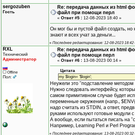
sergozuben
Re: передача данных из html ф
Гость
файл при помощи перл
«
Ответ #5 :
12-08-2023 18:40 »
Он мог бы и пустой файл создать, но н
знают и всех учат за деньги...
«
Последнее редактирование: 12-08-2023 18:42
RXL
Re: передача данных из html ф
Технический
файл при помощи перл
Администратор
«
Ответ #6 :
13-08-2023 00:14 »
Цитата
Offline
Пол:
my $login= '$login';
Неужели это "подставление методом 
Нужно следовать интерфейсу, который
самом примитивном случае будет ис
переменные окружения (напр., $ENV
надо считать из STDIN, а ответ, пре
руками используют готовые модули с
А вообще, если пытаться писать на "
Например, Learning Perl и Perl Progr
«
Последнее редактирование: 13-08-2023 00:32