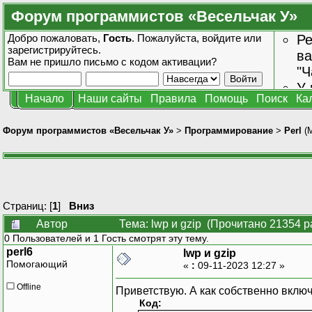
Форум программистов «Весельчак У»
Добро пожаловать,
Гость
. Пожалуйста,
войдите
или
Ре
зарегистрируйтесь
.
ва
Вам не пришло
письмо с кодом активации?
"Ч
У 
Начало
Наши сайты
Правила
Помощь
Поиск
Ка
от
зн
Форум программистов «Весельчак У»
>
Программирование
>
Perl
(
Страниц: [
1
]
Вниз
Автор
Тема: lwp и gzip (Прочитано 21354 р
0 Пользователей и 1 Гость смотрят эту тему.
perl6
lwp и gzip
Помогающий
«
:
09-11-2023 12:27 »
Offline
Приветствую. А как собственно вклю
Код: