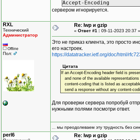
Accept-Encoding
сервером игнорируется.
RXL
Re: lwp и gzip
Технический
«
Ответ #1 :
09-11-2023 20:37 
Администратор
Это не приказ клиента, это просто и
его настроек.
Offline
Пол:
https://datatracker.ietf.org/doc/html/rfc
Цитата
If an Accept-Encoding header field is presen
and none of the available representations 
content-coding that is listed as acceptabl
send a response without any content-codi
Для проверки сервера попробуй отпра
нужными полями посмотри ответ.
... мы преодолеваем эту трудность без си
perl6
Re: lwp и gzip