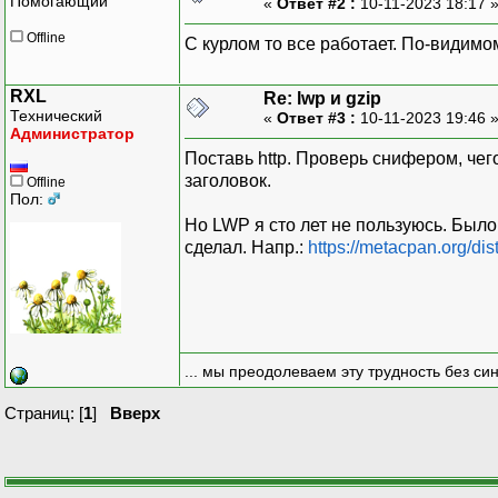
Помогающий
«
Ответ #2 :
10-11-2023 18:17 
Offline
С курлом то все работает. По-видимо
RXL
Re: lwp и gzip
Технический
«
Ответ #3 :
10-11-2023 19:46 
Администратор
Поставь http. Проверь снифером, чег
заголовок.
Offline
Пол:
Но LWP я сто лет не пользуюсь. Был
сделал. Напр.:
https://metacpan.org/d
... мы преодолеваем эту трудность без си
Страниц: [
1
]
Вверх