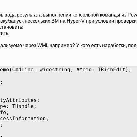
ывода результата выполнения консольной команды из PowerS
ку/запуск нескольких ВМ на Hyper-V при условии проверки 
остановить;
тить.
лизуемо через WMI, например? У кого есть наработки, под
emo(CmdLine: widestring; AMemo: TRichEdit);
;
tyAttributes;
pe: THandle;
fo;
cessInformation;
;
;