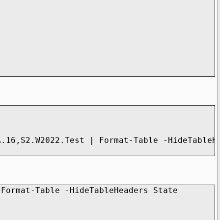
.16,S2.W2022.Test | Format-Table -HideTableH
 Format-Table -HideTableHeaders State