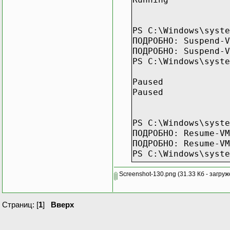
if CreateProces
PChar(CmdLine
@Security,
PS C:\Windows\syste
@Security,
ПОДРОБНО: Suspend-V
true,
ПОДРОБНО: Suspend-V
NORMAL_PRIORIT
PS C:\Windows\syste
nil,
nil,
Paused
start,
Paused
ProcessInfo) t
begin
repeat
PS C:\Windows\syste
Apprunning := W
ПОДРОБНО: Resume-VM
(ProcessInfo.h
ПОДРОБНО: Resume-VM
ReadFile(ReadP
PS C:\Windows\syste
ReadBuffer, By
Buffer[BytesRe
Running
Screenshot-130.png
(31.33 Кб - загруж
Running
sa := PAnsiCha
OemToCharA(sa
Страниц: [
1
]
Вверх
AMemo.Text := A