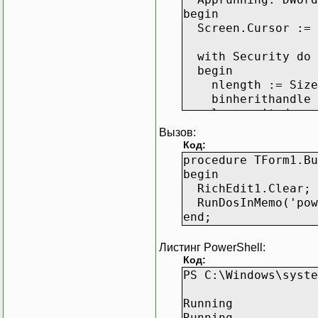
begin
Screen.Cursor := 
with Security do
begin
nlength := SizeOf
binherithandle :
lpsecuritydescri
end;
Вызов:
if Createpipe(Rea
Код:
@Security, 0) t
procedure TForm1.Bu
begin
begin
Buffer := AllocMe
RichEdit1.Clear;
FillChar(Start, S
RunDosInMemo('powe
start.cb := Size
end;
start.hStdOutput
start.hStdInput 
Листинг PowerShell:
// start.dwFlags 
Код:
start.dwFlags := 
PS C:\Windows\syste
STARTF_USESHOW
start.wShowWindo
Running
Running