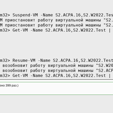
s(nil,
),
m32> Suspend-VM -Name S2.ACPA.16,S2.W2022.Te
M приостановит работу виртуальной машины "S2
M приостановит работу виртуальной машины "S2
Y_CLASS,
m32> Get-VM -Name S2.ACPA.16,S2.W2022.Test |
hen
m32> Resume-VM -Name S2.ACPA.16,S2.W2022.Tes
aitForSingleObject
 возобновит работу виртуальной машины "S2.W2
Process, 100);
 возобновит работу виртуальной машины "S2.AC
ipe, Buffer[0],
m32> Get-VM -Name S2.ACPA.16,S2.W2022.Test |
tesRead, nil);
ad] := #0;
ено 399 раз.)
r(Buffer);
, sa);
Memo.text + sa;