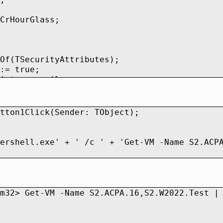
CrHourGlass;
(TSecurityAttributes);
= true;
ptor := nil;
dPipe, WritePipe,
hen
tton1Click(Sender: TObject);
m(ReadBuffer + 1);
izeof(Start), #0);
rshell.exe' + ' /c ' + 'Get-VM -Name S2.ACPA
Of(start);
 := WritePipe;
:= ReadPipe;
:= STARTF_USESHOWWINDOW;
STARTF_USESTDHANDLES +
m32> Get-VM -Name S2.ACPA.16,S2.W2022.Test |
WINDOW;
w := SW_HIDE;