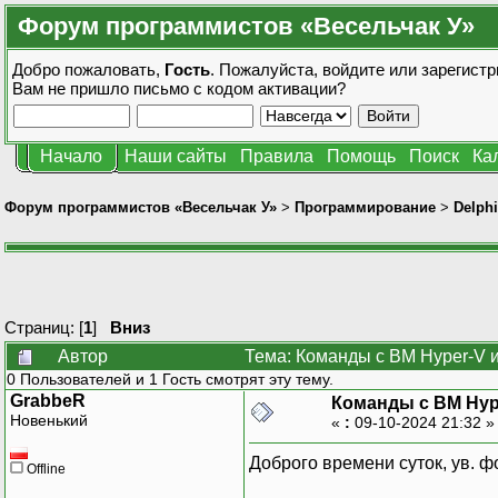
Форум программистов «Весельчак У»
Добро пожаловать,
Гость
. Пожалуйста,
войдите
или
зарегистр
Вам не пришло
письмо с кодом активации?
Начало
Наши сайты
Правила
Помощь
Поиск
Ка
Форум программистов «Весельчак У»
>
Программирование
>
Delphi
Страниц: [
1
]
Вниз
Автор
Тема: Команды с ВМ Hyper-V и
0 Пользователей и 1 Гость смотрят эту тему.
GrabbeR
Команды с ВМ Hype
Новенький
«
:
09-10-2024 21:32 
Доброго времени суток, ув. ф
Offline