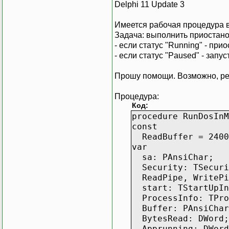
Delphi 11 Update 3
Имеется рабочая процедура в
Задача: выполнить приостанов
- если статус "Running" - при
- если статус "Paused" - запус
Прошу помощи. Возможно, реа
Процедура:
Код:
procedure RunDosInM
const
ReadBuffer = 2400
var
sa: PAnsiChar;
Security: TSecuri
ReadPipe, WritePi
start: TStartUpIn
ProcessInfo: TPro
Buffer: PAnsiChar
BytesRead: DWord;
Apprunning: DWord