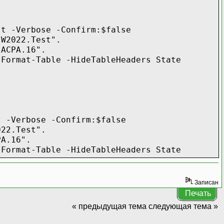
st -Verbose -Confirm:$false
.W2022.Test".
.ACPA.16".
 Format-Table -HideTableHeaders State
t -Verbose -Confirm:$false
022.Test".
PA.16".
 Format-Table -HideTableHeaders State
Записан
Печать
« предыдущая тема
следующая тема »