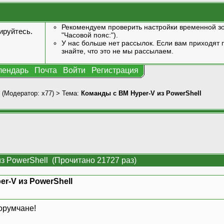
Рекомендуем проверить настройки временной зо
ируйтесь
.
"Часовой пояс:").
У нас больше нет рассылок. Если вам приходят п
знайте, что это не мы рассылаем.
лендарь
Почта
Войти
Регистрация
(Модератор:
x77
) > Тема:
Команды с ВМ Hyper-V из PowerShell
з PowerShell (Прочитано 21727 раз)
r-V из PowerShell
»
орумчане!