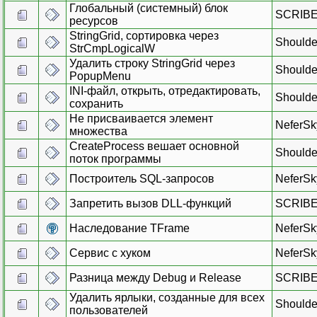
Глобальный (системный) блок
SCRIB
ресурсов
StringGrid, сортировка через
Shoulde
StrCmpLogicalW
Удалить строку StringGrid через
Shoulde
PopupMenu
INI-файл, открыть, отредактировать,
Shoulde
сохранить
Не присваивается элемент
NeferSk
множества
CreateProcess вешает основной
Shoulde
поток программы
Построитель SQL-запросов
NeferSk
Запретить вызов DLL-функций
SCRIB
Наследование TFrame
NeferSk
Сервис с хуком
NeferSk
Разница между Debug и Release
SCRIB
Удалить ярлыки, созданные для всех
Shoulde
пользователей