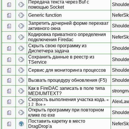
Передача текста через Buf с
Shoulde
помощью Socket
Generic function
NeferSk
Запретить дочерней форме перехват
Shoulde
активного окна
Кодировка приватного определения
NeferSk
подключения Firedac
Скрыть свою программу из
Shoulde
Диспетчера задача
Сохранить данные в реестр из
Shoulde
TService
Сервис для мониторинга процессов
Shoulde
Вызвать процедуру обновления (F5)
Shoulde
Как в FireDAC записать в поле типа
strongm
MEDIUMTEXT?
Скорость выполнения участка кода.
«
AlexLa
1
2
Все
»
Открыть программу при повторном
Shoulde
клике по exe
Поставить каретку в место
NeferSk
DragDrop'а