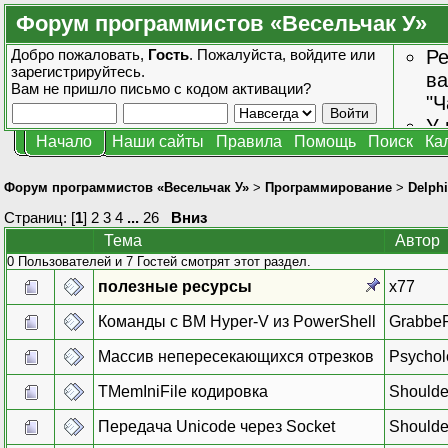
Форум программистов «Весельчак У»
Добро пожаловать,
Гость
. Пожалуйста,
войдите
или
Ре
зарегистрируйтесь
.
ва
Вам не пришло
письмо с кодом активации?
"Ч
У 
Начало
Наши сайты
Правила
Помощь
Поиск
Ка
от
зн
Форум программистов «Весельчак У»
>
Программирование
>
Delphi
Страниц: [
1
]
2
3
4
...
26
Вниз
Тема
Автор
0 Пользователей и 7 Гостей смотрят этот раздел.
полезные ресурсы
x77
Команды с ВМ Hyper-V из PowerShell
Grabbe
Массив непересекающихся отрезков
Psychol
TMemIniFile кодировка
Shoulde
Передача Unicode через Socket
Shoulde