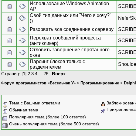
Использование Windows Animation
SCRIB
API
Свой тип данных или "Чего я хочу?"
NeferSk
))
Разорвать все соединения к серверу
SCRIB
Перехват сообщений процесса
SCRIB
(антикликер)
Отловить завершение спрятанного
SCRIB
окна
Парсинг блоков только с
Shoulde
разделителем
Страниц: [
1
]
2
3
4
...
26
Вверх
Форум программистов «Весельчак У»
>
Программирование
>
Delphi
Тема с Вашими ответами
Заблокирован
Прикрепленна
Обычная тема
Популярная тема (более 100 ответов)
Очень популярная тема (более 500 ответов)