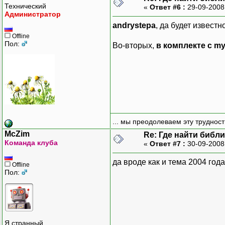
Технический
«
Ответ #6 :
29-09-2008
Администратор
andrystepa
, да будет известн
Offline
Пол:
Во-вторых,
в комплекте с m
... мы преодолеваем эту труднос
McZim
Re: Где найти библ
Команда клуба
«
Ответ #7 :
30-09-2008
да вроде как и тема 2004 год
Offline
Пол:
Я странный