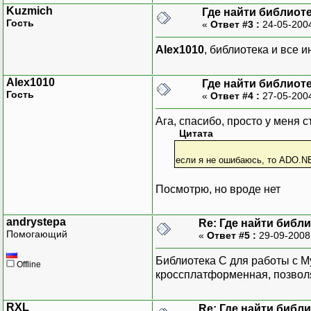
Kuzmich
Где найти библиот
Гость
«
Ответ #3 :
24-05-200
Alex1010
, библиотека и все 
Alex1010
Где найти библиот
Гость
«
Ответ #4 :
27-05-200
Ага, спасибо, просто у меня с
Цитата
если я не ошибаюсь, то ADO.N
Посмотрю, но вроде нет
andrystepa
Re: Где найти библ
Помогающий
«
Ответ #5 :
29-09-2008
Библиотека С для работы с M
Offline
кроссплатформенная, позволя
RXL
Re: Где найти библ