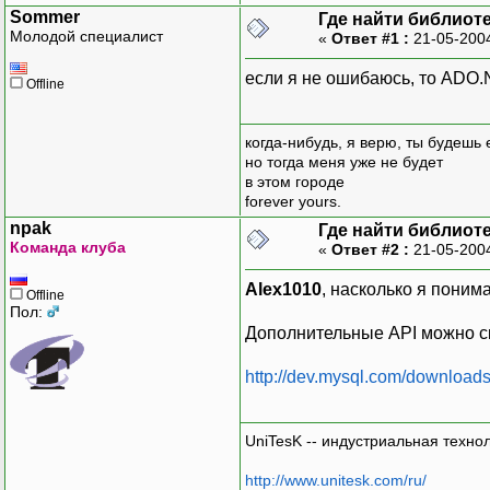
Sommer
Где найти библиот
Молодой специалист
«
Ответ #1 :
21-05-200
если я не ошибаюсь, то ADO.
Offline
когда-нибудь, я верю, ты будешь
но тогда меня уже не будет
в этом городе
forever yours.
npak
Где найти библиот
Команда клуба
«
Ответ #2 :
21-05-200
Alex1010
, насколько я поним
Offline
Пол:
Дополнительные API можно ск
http://dev.mysql.com/downloads
UniTesK -- индустриальная техно
http://www.unitesk.com/ru/