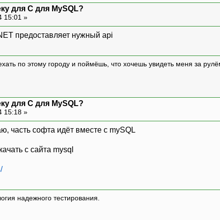
еку для C для MySQL?
4 15:01 »
NET предоставляет нужный api
 ехать по этому городу и поймёшь, что хочешь увидеть меня за р
еку для C для MySQL?
4 15:18 »
аю, часть софта идёт вместе с mySQL
ачать с сайта mysql
/
логия надежного тестирования.