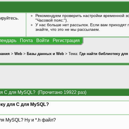
Рекомендуем проверить настройки временной зо
ируйтесь
.
"Часовой пояс:").
У нас больше нет рассылок. Если вам приходят п
знайте, что это не мы рассылаем.
лендарь
Почта
Войти
Регистрация
вания
>
Web
>
Базы данных и Web
> Тема:
Где найти библиотеку дл
ля C для MySQL? (Прочитано 19922 раз)
еку для C для MySQL?
для MySQL? Ну и *.h файл?