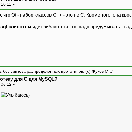
 18:11 »
о, что Qt - набор классов C++ - это не C. Кроме того, она кр
ysql-клиентом
идет библиотека - не надо придумывать - на
ть без синтеза распределенных прототипов. (с) Жуков М.С.
иотеку для C для MySQL?
 06:12 »
а
)