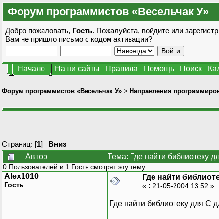
Форум программистов «Весельчак У»
Добро пожаловать,
Гость
. Пожалуйста,
войдите
или
зарегистр
Вам не пришло
письмо с кодом активации?
Начало
Наши сайты
Правила
Помощь
Поиск
Ка
Форум программистов «Весельчак У»
>
Направления программиро
Страниц: [
1
]
Вниз
Автор
Тема: Где найти библиотеку д
0 Пользователей и 1 Гость смотрят эту тему.
Alex1010
Где найти библиот
Гость
«
:
21-05-2004 13:52 »
Где найти библиотеку для C 