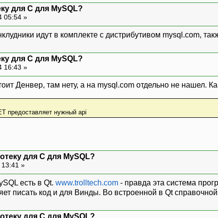
еку для C для MySQL?
4 05:54 »
инклудники идут в комплекте с дистрибутивом mysql.com, та
еку для C для MySQL?
4 16:43 »
тоит Денвер, там нету, а на mysql.com отдельно не нашел. Ка
ET предоставляет нужный api
иотеку для C для MySQL?
 13:41 »
ySQL есть в Qt.
www.trolltech.com
- правда эта система прог
ет писать код и для Винды. Во встроенной в Qt справочной
иотеку для C для MySQL?