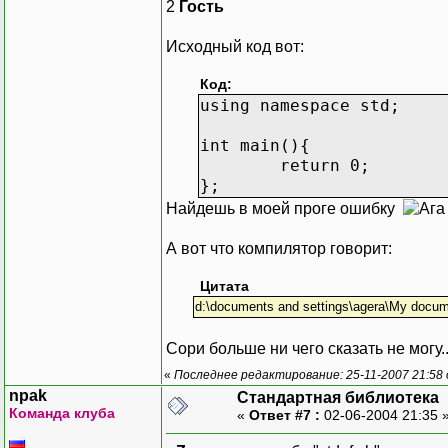
2
Гость
Исходный код вот:
Код:
using namespace std;
int main(){
return 0;
};
Найдешь в моей проге ошибку
А вот что компилятор говорит:
Цитата
d:\documents and settings\agera\My documen
Сори больше ни чего сказать не могу.........
«
Последнее редактирование: 25-11-2007 21:58
npak
Стандартная библиотека
Команда клуба
«
Ответ #7 :
02-06-2004 21:35 