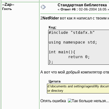
--Zap--
Стандартная библиотека
Гость
«
Ответ #6 :
02-06-2004 16:05 
2
NetRider
вот как я написал с твоим
Код:
#include "stdafx.h"
using namespace std;
int main(){
return 0;
};
А вот что мой добрый компилятор от
Цитата
d:\documents and settings\agera\My document
or directory
Опять ошибка