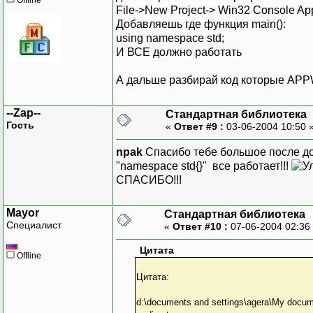
File->New Project-> Win32 Console App
Добавляешь где функция main():
using namespace std;
И ВСЕ должно работать
А дальше разбирай код которые APP
--Zap--
Стандартная библиотека
Гость
«
Ответ #9 :
03-06-2004 10:50 
npak
Спасибо тебе большое после д
"namespace std{}" все работает!!!
СПАСИБО!!!
Mayor
Стандартная библиотека
Специалист
«
Ответ #10 :
07-06-2004 02:36
Цитата
Offline
Цитата:
d:\documents and settings\agera\My document