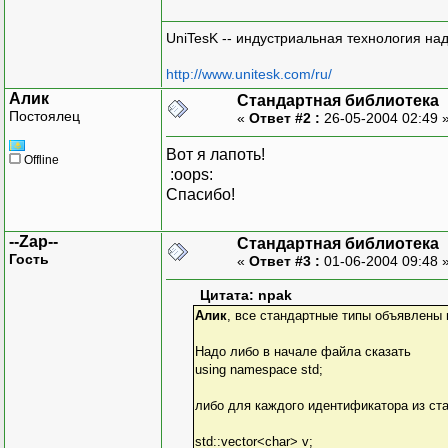
UniTesK -- индустриальная технология на
http://www.unitesk.com/ru/
Алик
Стандартная библиотека
Постоялец
«
Ответ #2 :
26-05-2004 02:49 
Вот я лапоть!
Offline
:oops:
Спасибо!
--Zap--
Стандартная библиотека
Гость
«
Ответ #3 :
01-06-2004 09:48 
Цитата: npak
Алик
, все стандартные типы объявлены 
Надо либо в начале файла сказать
using namespace std;
либо для каждого идентификатора из ст
std::vector<char> v;