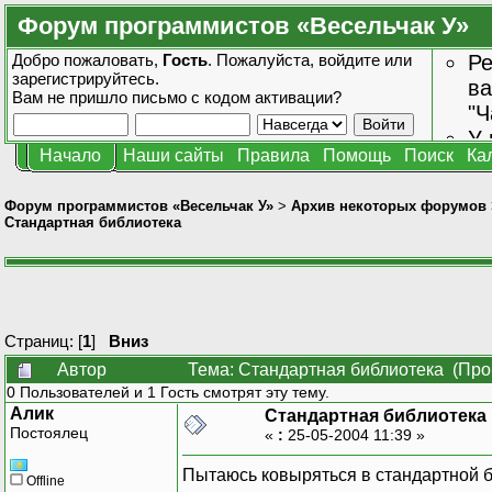
Форум программистов «Весельчак У»
Добро пожаловать,
Гость
. Пожалуйста,
войдите
или
Ре
зарегистрируйтесь
.
ва
Вам не пришло
письмо с кодом активации?
"Ч
У 
Начало
Наши сайты
Правила
Помощь
Поиск
Ка
от
зн
Форум программистов «Весельчак У»
>
Архив некоторых форумов
Стандартная библиотека
Страниц: [
1
]
Вниз
Автор
Тема: Стандартная библиотека (Про
0 Пользователей и 1 Гость смотрят эту тему.
Алик
Стандартная библиотека
Постоялец
«
:
25-05-2004 11:39 »
Пытаюсь ковыряться в стандартной б
Offline