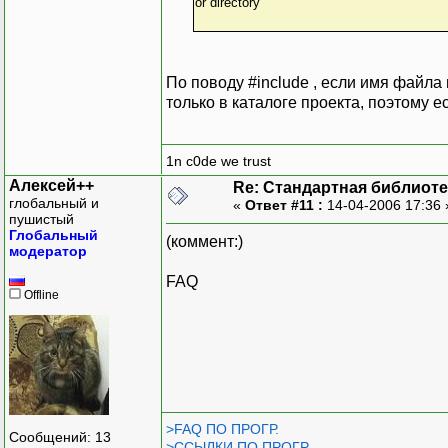
or directory
По поводу #include , если имя файла 
только в каталоге проекта, поэтому е
1n c0de we trust
Алексей++
Re: Стандартная библиоте
глобальный и
«
Ответ #11 :
14-04-2006 17:36
пушистый
Глобальный
(коммент:)
модератор
FAQ
Offline
>FAQ ПО ПРОГР.
Сообщений: 13
>ССЫЛКИ ПО ПРОГР.