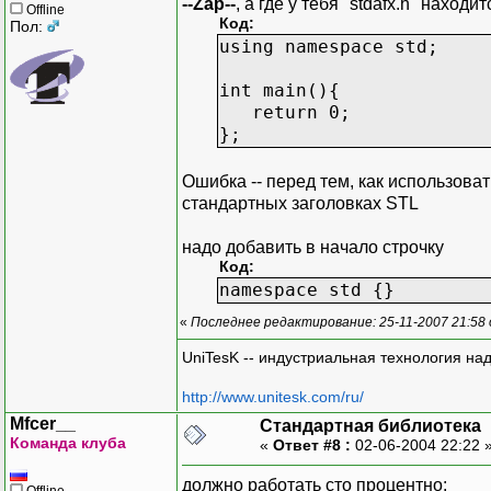
--Zap--
, а где у тебя "stdafx.h" нахо
Offline
Код:
Пол:
using namespace std;
int main(){
return 0;
};
Ошибка -- перед тем, как использоват
стандартных заголовках STL
надо добавить в начало строчку
Код:
namespace std {}
«
Последнее редактирование: 25-11-2007 21:58
UniTesK -- индустриальная технология на
http://www.unitesk.com/ru/
Mfcer__
Стандартная библиотека
Команда клуба
«
Ответ #8 :
02-06-2004 22:22 
должно работать сто процентно:
Offline