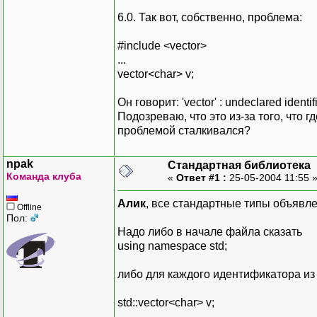
6.0. Так вот, собственно, проблема:
#include <vector>
...
vector<char> v;
Он говорит: 'vector' : undeclared identifi
Подозреваю, что это из-за того, что г
проблемой сталкивался?
npak
Стандартная библиотека
Команда клуба
«
Ответ #1 :
25-05-2004 11:55 
Алик
, все стандартные типы объявл
Offline
Пол:
Надо либо в начале файла сказать
using namespace std;
либо для каждого идентификатора из
std::vector<char> v;