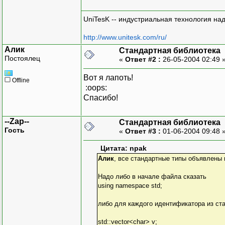
UniTesK -- индустриальная технология на
http://www.unitesk.com/ru/
Алик
Стандартная библиотека
Постоялец
«
Ответ #2 :
26-05-2004 02:49 
Вот я лапоть!
Offline
:oops:
Спасибо!
--Zap--
Стандартная библиотека
Гость
«
Ответ #3 :
01-06-2004 09:48 
Цитата: npak
Алик
, все стандартные типы объявлены 
Надо либо в начале файла сказать
using namespace std;
либо для каждого идентификатора из ст
std::vector<char> v;