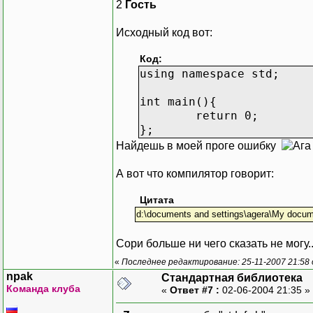
2
Гость
Исходный код вот:
Код:
using namespace std;
int main(){
return 0;
};
Найдешь в моей проге ошибку
А вот что компилятор говорит:
Цитата
d:\documents and settings\agera\My documen
Сори больше ни чего сказать не могу.........
«
Последнее редактирование: 25-11-2007 21:58
npak
Стандартная библиотека
Команда клуба
«
Ответ #7 :
02-06-2004 21:35 »