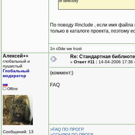
or directory
По поводу #include , если имя файла 
только в каталоге проекта, поэтому е
1n c0de we trust
Алексей++
Re: Стандартная библиоте
глобальный и
«
Ответ #11 :
14-04-2006 17:36
пушистый
Глобальный
(коммент:)
модератор
FAQ
Offline
>FAQ ПО ПРОГР.
Сообщений: 13
>ССЫЛКИ ПО ПРОГР.