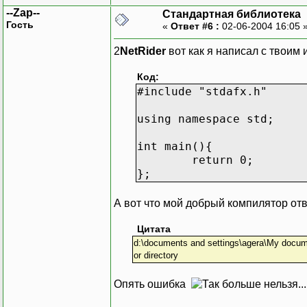
--Zap--
Стандартная библиотека
Гость
«
Ответ #6 :
02-06-2004 16:05 
2
NetRider
вот как я написал с твоим
Код:
#include "stdafx.h"
using namespace std;
int main(){
return 0;
};
А вот что мой добрый компилятор от
Цитата
d:\documents and settings\agera\My document
or directory
Опять ошибка