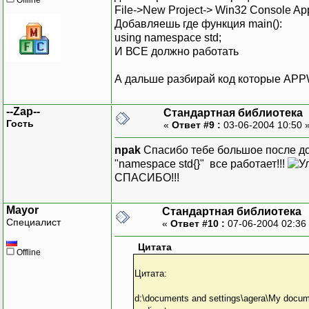
File->New Project-> Win32 Console App
Добавляешь где функция main():
using namespace std;
И ВСЕ должно работать
А дальше разбирай код которые APP
--Zap--
Стандартная библиотека
Гость
«
Ответ #9 :
03-06-2004 10:50 
npak
Спасибо тебе большое после д
"namespace std{}" все работает!!!
СПАСИБО!!!
Mayor
Стандартная библиотека
Специалист
«
Ответ #10 :
07-06-2004 02:36
Цитата
Offline
Цитата:
d:\documents and settings\agera\My document