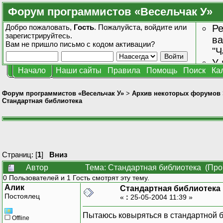
Форум программистов «Весельчак У»
Добро пожаловать,
Гость
. Пожалуйста,
войдите
или
Ре
зарегистрируйтесь
.
ва
Вам не пришло
письмо с кодом активации?
"Ч
У 
Начало
Наши сайты
Правила
Помощь
Поиск
Ка
от
зн
Форум программистов «Весельчак У»
>
Архив некоторых форумов
Стандартная библиотека
Страниц: [
1
]
Вниз
Автор
Тема: Стандартная библиотека (Про
0 Пользователей и 1 Гость смотрят эту тему.
Алик
Стандартная библиотека
Постоялец
«
:
25-05-2004 11:39 »
Пытаюсь ковыряться в стандартной б
Offline