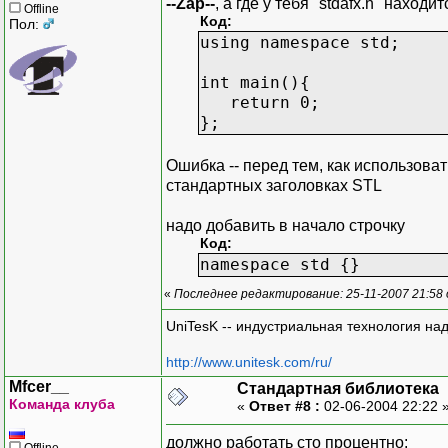
--Zap--
, а где у тебя "stdafx.h" нахо
Offline
Код:
Пол:
using namespace std;
int main(){
return 0;
};
Ошибка -- перед тем, как использоват
стандартных заголовках STL
надо добавить в начало строчку
Код:
namespace std {}
«
Последнее редактирование: 25-11-2007 21:58
UniTesK -- индустриальная технология на
http://www.unitesk.com/ru/
Mfcer__
Стандартная библиотека
Команда клуба
«
Ответ #8 :
02-06-2004 22:22 
должно работать сто процентно:
Offline