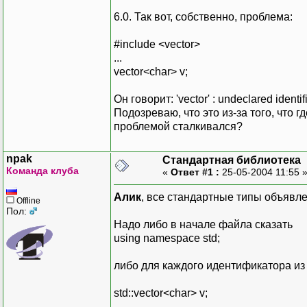
6.0. Так вот, собственно, проблема:
#include <vector>
...
vector<char> v;
Он говорит: 'vector' : undeclared identifi
Подозреваю, что это из-за того, что г
проблемой сталкивался?
npak
Стандартная библиотека
Команда клуба
«
Ответ #1 :
25-05-2004 11:55 
Алик
, все стандартные типы объявл
Offline
Пол:
Надо либо в начале файла сказать
using namespace std;
либо для каждого идентификатора из
std::vector<char> v;