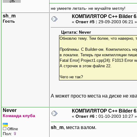
не умеете летать- не мучайте метлу!
sh_m
КОМПИЛЯТОР C++ Bilder 6
Гость
«
Ответ #5 :
29-09-2003 06:21 
Цитата: Never
Обновлю тему. Тем более, что наверно, 
Проблемы. С Builder-ом. Компилилось но
в локалке. Теперь при компилляции пише
Fatal Error] Project1.cpp(24): F1013 Error wr
А строчек в этом файле 22.
Чего не так?
А может просто места на диске не хв
Never
КОМПИЛЯТОР C++ Bilder 6
Команда клуба
«
Ответ #6 :
01-10-2003 10:27 
sh_m
, места валом.
Offline
Пол: