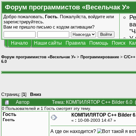
Форум программистов «Весельчак У»
Добро пожаловать,
Гость
. Пожалуйста,
войдите
или
Ре
зарегистрируйтесь
.
ва
Вам не пришло
письмо с кодом активации?
"Ч
У 
Начало
Наши сайты
Правила
Помощь
Поиск
Ка
от
зн
Форум программистов «Весельчак У»
>
Программирование
>
C/C++
6.0
Страниц: [
1
]
Вниз
Автор
Тема: КОМПИЛЯТОР C++ Bilder 6.0 (
0 Пользователей и 1 Гость смотрят эту тему.
Гость
КОМПИЛЯТОР C++ Bilder 6
Гость
«
:
10-08-2003 14:47 »
А где он находится?