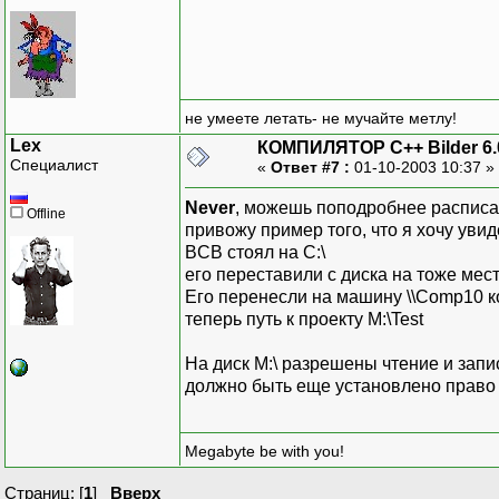
не умеете летать- не мучайте метлу!
Lex
КОМПИЛЯТОР C++ Bilder 6.
Специалист
«
Ответ #7 :
01-10-2003 10:37 »
Never
, можешь поподробнее расписать
Offline
привожу пример того, что я хочу увид
BCB стоял на C:\
его переставили с диска на тоже мест
Его перенесли на машину \\Comp10 ко
теперь путь к проекту M:\Test
На диск M:\ разрешены чтение и запи
должно быть еще установлено право 
Megabyte be with you!
Страниц: [
1
]
Вверх