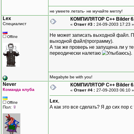
не умеете летать- не мучайте метлу!
Lex
КОМПИЛЯТОР C++ Bilder 6
Специалист
«
Ответ #3 :
24-09-2003 17:23 
Не может записать выходной файл. Пр
Offline
выходной файл(программу).
А так же проверь не запущена ли у т
переодически налетаю
).
Megabyte be with you!
Never
КОМПИЛЯТОР C++ Bilder 6
Команда клуба
«
Ответ #4 :
27-09-2003 06:10 
Lex
,
Offline
А как это все сделать? Я до сих пор 
Пол: