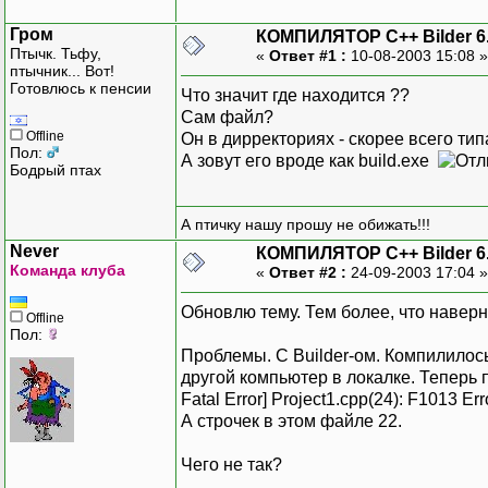
Гром
КОМПИЛЯТОР C++ Bilder 6
Птычк. Тьфу,
«
Ответ #1 :
10-08-2003 15:08 
птычник... Вот!
Готовлюсь к пенсии
Что значит где находится ??
Сам файл?
Offline
Он в дирректориях - скорее всего тип
Пол:
А зовут его вроде как build.exe
Бодрый птах
А птичку нашу прошу не обижать!!!
Never
КОМПИЛЯТОР C++ Bilder 6
Команда клуба
«
Ответ #2 :
24-09-2003 17:04 
Обновлю тему. Тем более, что наверн
Offline
Пол:
Проблемы. С Builder-ом. Компилилось
другой компьютер в локалке. Теперь
Fatal Error] Project1.cpp(24): F1013 Erro
А строчек в этом файле 22.
Чего не так?