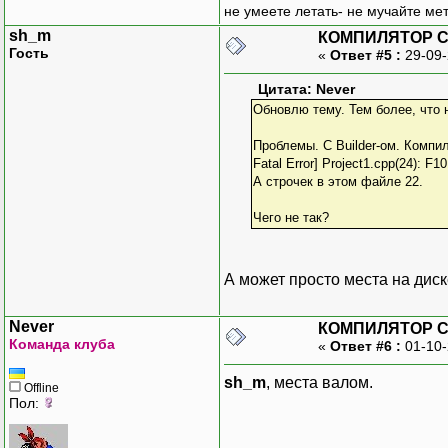
не умеете летать- не мучайте мет
sh_m
КОМПИЛЯТОР C++
Гость
«
Ответ #5 :
29-09-
Цитата: Never
Обновлю тему. Тем более, что 
Проблемы. С Builder-ом. Компи
Fatal Error] Project1.cpp(24): F101
А строчек в этом файле 22.
Чего не так?
А может просто места на диск
Never
КОМПИЛЯТОР C++
Команда клуба
«
Ответ #6 :
01-10-
sh_m
, места валом.
Offline
Пол: