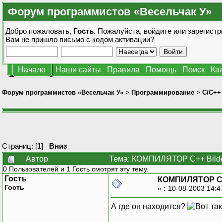
Форум программистов «Весельчак У»
Добро пожаловать,
Гость
. Пожалуйста,
войдите
или
зарегистр
Вам не пришло
письмо с кодом активации?
Начало
Наши сайты
Правила
Помощь
Поиск
Ка
Форум программистов «Весельчак У»
>
Программирование
>
C/C++
Страниц: [
1
]
Вниз
Автор
Тема: КОМПИЛЯТОР C++ Bilder
0 Пользователей и 1 Гость смотрят эту тему.
Гость
КОМПИЛЯТОР C++
Гость
«
:
10-08-2003 14:4
А где он находится?