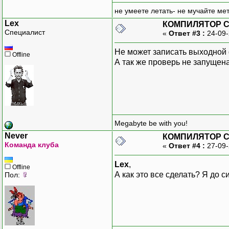
не умеете летать- не мучайте мет
Lex
КОМПИЛЯТОР C++
Специалист
«
Ответ #3 :
24-09-
Не может записать выходной 
Offline
А так же проверь не запущен
Megabyte be with you!
Never
КОМПИЛЯТОР C++
Команда клуба
«
Ответ #4 :
27-09-
Lex
,
Offline
А как это все сделать? Я до с
Пол: