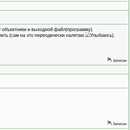
т объектники и выходной файл(программу).
лить (сам на это переодически налетаю
).
Записан
Записан