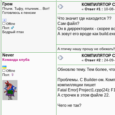
Гром
КОМПИЛЯТОР C++
Птычк. Тьфу, птычник... Вот!
«
Ответ #1 :
10-08-
Готовлюсь к пенсии
Что значит где находится ??
Сам файл?
Offline
Пол:
Он в дирректориях - скорее вс
Бодрый птах
А зовут его вроде как build.e
А птичку нашу прошу не обижать!!
Never
КОМПИЛЯТОР C++
Команда клуба
«
Ответ #2 :
24-09-
Обновлю тему. Тем более, что
Offline
Пол:
Проблемы. С Builder-ом. Комп
компилляции пишет
Fatal Error] Project1.cpp(24): F1
А строчек в этом файле 22.
Чего не так?