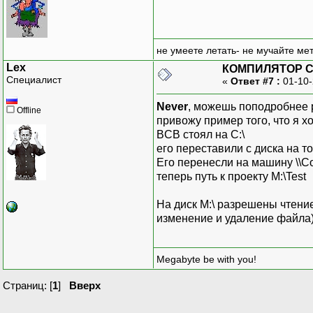
не умеете летать- не мучайте мет
Lex
КОМПИЛЯТОР C++
Специалист
«
Ответ #7 :
01-10-
Never
, можешь поподробнее р
Offline
привожу пример того, что я хо
BCB стоял на C:\
его переставили с диска на то
Его перенесли на машину \\C
теперь путь к проекту M:\Test
На диск M:\ разрешены чтени
изменение и удаление файла)
Megabyte be with you!
Страниц: [
1
]
Вверх