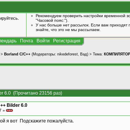
Рекомендуем проверить настройки временной зо
ируйтесь
.
"Часовой пояс:").
У нас больше нет рассылок. Если вам приходят п
знайте, что это не мы рассылаем.
лендарь
Почта
Войти
Регистрация
>
Borland C/C++
(Модераторы:
nikedeforest
,
Вад
) > Тема:
КОМПИЛЯТОР C
 6.0 (Прочитано 23156 раз)
 Bilder 6.0
7 »
Подскажите пожалуйста.