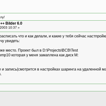
лу!
 Bilder 6.0
2003 10:37 »
асписать что и как делали, и какие у тебя сейчас настпройк
чу увидеть:
же место. Проект был в D:\Projects\BCB\Test
omp10 которая у меня замаплена как диск M:
е и запись(смотрится в настройках шаринга на удаленной м
.