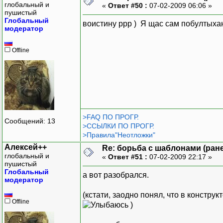
глобальный и
«
Ответ #50 :
07-02-2009 06:06 »
пушистый
Глобальный
воистину ррр ) Я щас сам побултыха
модератор
Offline
>FAQ ПО ПРОГР.
Сообщений: 13
>ССЫЛКИ ПО ПРОГР.
>Правила"Неотложки"
Алексей++
Re: борьба с шаблонами (ранее
глобальный и
«
Ответ #51 :
07-02-2009 22:17 »
пушистый
Глобальный
а вот разобрался.
модератор
(кстати, заодно понял, что в констру
Offline
)