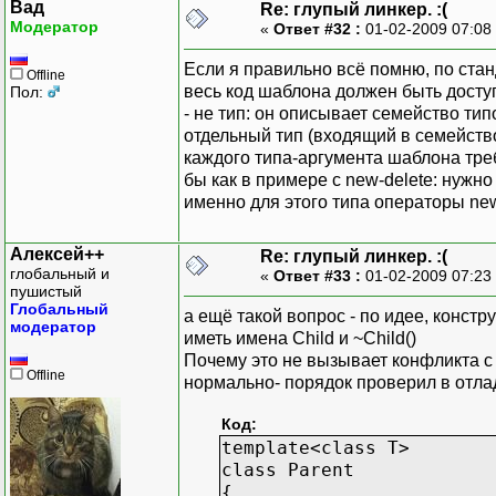
Вад
Re: глупый линкер. :(
Модератор
«
Ответ #32 :
01-02-2009 07:08
Если я правильно всё помню, по стан
Offline
весь код шаблона должен быть досту
Пол:
- не тип: он описывает семейство ти
отдельный тип (входящий в семейств
каждого типа-аргумента шаблона тре
бы как в примере с new-delete: нужн
именно для этого типа операторы new
Алексей++
Re: глупый линкер. :(
глобальный и
«
Ответ #33 :
01-02-2009 07:23
пушистый
Глобальный
а ещё такой вопрос - по идее, констр
модератор
иметь имена Child и ~Child()
Почему это не вызывает конфликта с
Offline
нормально- порядок проверил в отладч
Код:
template<class T>
class Parent
{