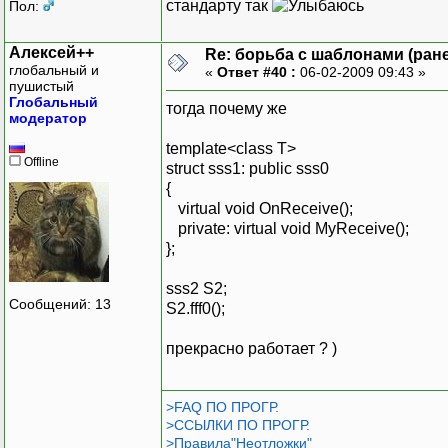
стандарту так
Пол:
Алексей++
Re: борьба с шаблонами (ранее
глобальный и
«
Ответ #40 :
06-02-2009 09:43 »
пушистый
Глобальный
тогда почему же
модератор
template<class T>
Offline
struct sss1: public sss0
{
virtual void OnReceive();
private: virtual void MyReceive();
};
sss2 S2;
Сообщений: 13
S2.fff0();
прекрасно работает ? )
>FAQ ПО ПРОГР.
>ССЫЛКИ ПО ПРОГР.
>Правила"Неотложки"