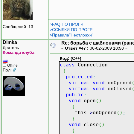
>FAQ ПО ПРОГР.
Сообщений: 13
>ССЫЛКИ ПО ПРОГР.
>Правила"Неотложки"
Dimka
Re: борьба с шаблонами (ранее
Деятель
«
Ответ #47 :
06-02-2009 18:58 »
Команда клуба
Код: (C++)
class
Connection
Offline
Пол:
{
protected
:
virtual
void
onOpened
virtual
void
onClosed
public
:
void
open
(
)
{
this
-
>
onOpened
(
)
;
}
void
close
(
)
{