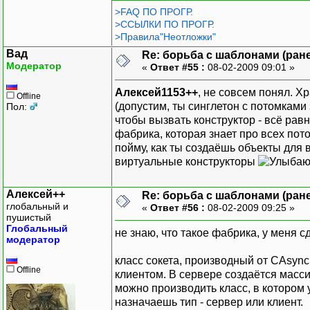
>FAQ ПО ПРОГР.
>ССЫЛКИ ПО ПРОГР.
>Правила"Неотложки"
Вад
Re: борьба с шаблонами (ранее
Модератор
«
Ответ #55 :
08-02-2009 09:01 »
Алексей1153++
, не совсем понял. Х
Offline
(допустим, ты синглетон с потомками 
Пол:
чтобы вызвать конструктор - всё равн
фабрика, которая знает про всех пот
пойму, как ты создаёшь объекты для 
виртуальные конструкторы
Алексей++
Re: борьба с шаблонами (ранее
глобальный и
«
Ответ #56 :
08-02-2009 09:25 »
пушистый
Глобальный
не знаю, что такое фабрика, у меня с
модератор
класс сокета, производный от CAsyn
Offline
клиентом. В сервере создаётся масси
можно производить класс, в котором
назначаешь тип - сервер или клиент.