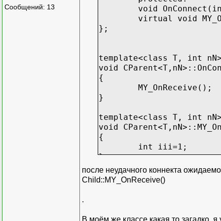
Сообщений: 13
void OnConnect(i
virtual void MY_
};
template<class T, int nN
void CParent<T,nN>::OnCo
{
MY_OnReceive();
}
template<class T, int nN
void CParent<T,nN>::MY_O
{
int iii=1;
}
после неудачного коннекта ожидаемо 
//----------------------
Child::MY_OnReceive()
class Child : public /*C
.
{
protected:
В моём же классе какая то загадко, 