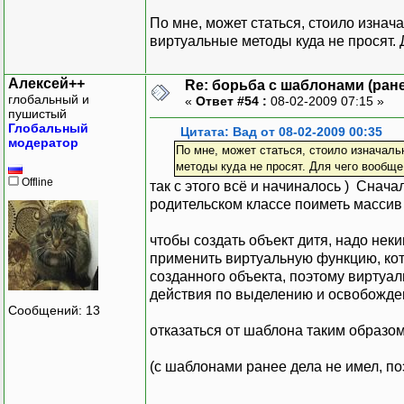
По мне, может статься, стоило изнача
виртуальные методы куда не просят.
Алексей++
Re: борьба с шаблонами (ранее
глобальный и
«
Ответ #54 :
08-02-2009 07:15 »
пушистый
Глобальный
Цитата: Вад от 08-02-2009 00:35
модератор
По мне, может статься, стоило изначаль
методы куда не просят. Для чего вообще
Offline
так с этого всё и начиналось ) Снач
родительском классе поиметь массив 
чтобы создать объект дитя, надо неки
применить виртуальную функцию, кото
созданного объекта, поэтому виртуал
действия по выделению и освобождени
Сообщений: 13
отказаться от шаблона таким образо
(с шаблонами ранее дела не имел, по