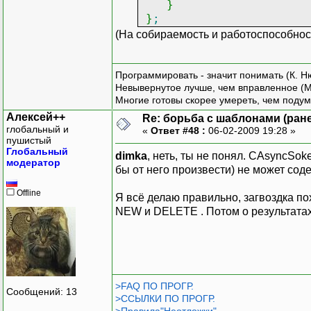
}
}
;
(На собираемость и работоспособнос
Программировать - значит понимать (К. Н
Невывернутое лучше, чем вправленное (М
Многие готовы скорее умереть, чем подум
Алексей++
Re: борьба с шаблонами (ранее
глобальный и
«
Ответ #48 :
06-02-2009 19:28 »
пушистый
Глобальный
dimka
, неть, ты не понял. CAsyncSo
модератор
бы от него произвести) не может сод
Offline
Я всё делаю правильно, загвоздка по
NEW и DELETE . Потом о результата
>FAQ ПО ПРОГР.
Сообщений: 13
>ССЫЛКИ ПО ПРОГР.