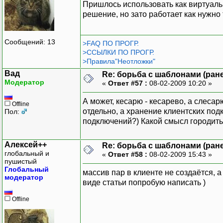
Пришлось использовать как виртуаль
решение, но зато работает как нужно
Сообщений: 13
>FAQ ПО ПРОГР.
>ССЫЛКИ ПО ПРОГР.
>Правила"Неотложки"
Вад
Re: борьба с шаблонами (ранее
Модератор
«
Ответ #57 :
08-02-2009 10:20 »
А может, кесарю - кесарево, а слеса
Offline
отдельно, а хранение клиентских под
Пол:
подключений?) Какой смысл городить
Алексей++
Re: борьба с шаблонами (ранее
глобальный и
«
Ответ #58 :
08-02-2009 15:43 »
пушистый
Глобальный
массив пар в клиенте не создаётся, а
модератор
виде статьи попробую написать )
Offline