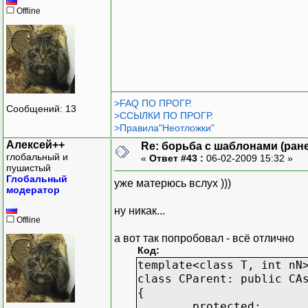
Offline
>FAQ ПО ПРОГР.
Сообщений: 13
>ССЫЛКИ ПО ПРОГР.
>Правила"Неотложки"
Алексей++
Re: борьба с шаблонами (ранее
глобальный и
«
Ответ #43 :
06-02-2009 15:32 »
пушистый
Глобальный
уже матерюсь вслух )))
модератор
ну никак...
Offline
а вот так попробовал - всё отлично
Код:
template<class T, int nN
class CParent: public CA
{
protected: