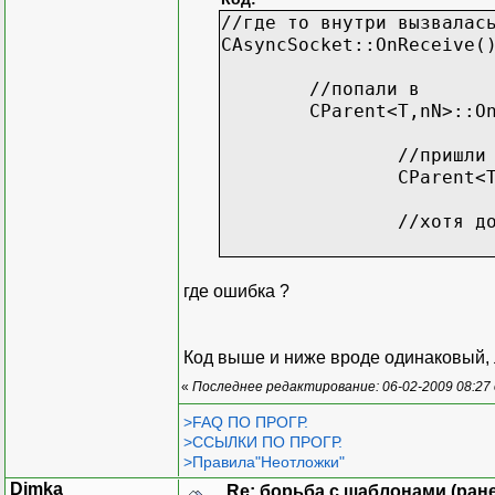
class Child : public CPa
//где то внутри вызвалас
{
CAsyncSocket::OnReceive(
public:
virtual void MY_
//попали в
};
CParent<T,nN>::O
void Child::MY_OnReceive
//пришли
{
CParent<
int iii=1;
}
//хотя д
где ошибка ?
Код выше и ниже вроде одинаковый, л
«
Последнее редактирование: 06-02-2009 08:27
>FAQ ПО ПРОГР.
>ССЫЛКИ ПО ПРОГР.
>Правила"Неотложки"
Dimka
Re: борьба с шаблонами (ранее