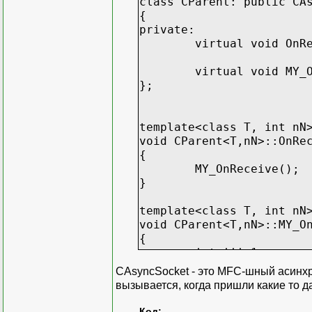
class CParent: public CA
{
private:
struct sss2:public sss1<
virtual void OnR
{
virtual void MyR
virtual void MY_
};
};
void sss2::MyReceive()
{
template<class T, int nN
int iii=1;
void CParent<T,nN>::OnRe
}
{
MY_OnReceive();
}
template<class T, int nN
void CParent<T,nN>::MY_O
{
int iii=1;
}
CAsyncSocket - это MFC-шный асинхро
вызывается, когда пришли какие то д
//----------------------
Код: