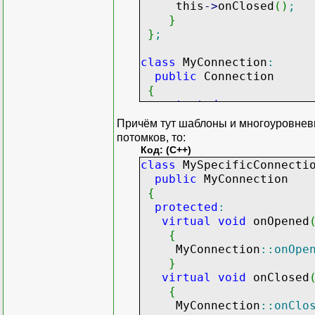
this
-
>
onClosed
(
)
;
}
}
;
class
MyConnection
:
public
Connection
{
protected
:
virtual
void
onOpened
Причём тут шаблоны и многоуровневы
{
}
потомков, то:
virtual
void
onClosed
Код: (C++)
{
}
class
MySpecificConnecti
}
;
public
MyConnection
{
protected
:
virtual
void
onOpened
{
MyConnection
::
onOpe
}
virtual
void
onClosed
{
MyConnection
::
onClo