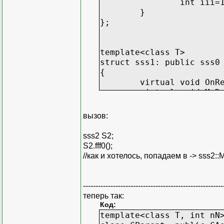
int iii=
}
};
template<class T>
struct sss1: public sss0
{
virtual void OnR
virtual void MyR
};
вызов:
template<class T>
void sss1<T>::OnReceive(
sss2 S2;
{
S2.fff0();
MyReceive();
//как и хотелось, попадаем в -> sss2::
}
template<class T>
--------------------------------------------------------
void sss1<T>::MyReceive(
теперь так:
{
Код:
int iii=1;
template<class T, int nN
}