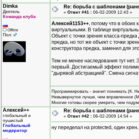
Dimka
Re: борьба с шаблонами (ранее
Деятель
«
Ответ #41 :
06-02-2009 12:43 »
Команда клуба
Алексей1153++
, потому что в обоих
виртуальными. В таблице виртуальных
Offline
Пол:
Объект с точки зрения класса-предка
предка, но тот же объект с точки зре
конструктора предка, заменил для эт
Тем не менее наследования тут нет. 
первый. Достигаемый эффект полимор
"дырявой абстракцией". Смена сигна
Программировать - значит понимать (К. Н
Невывернутое лучше, чем вправленное (М
Многие готовы скорее умереть, чем подум
Алексей++
Re: борьба с шаблонами (ранее
глобальный и
«
Ответ #42 :
06-02-2009 14:54 »
пушистый
Глобальный
ну переделал на protected, один хрен,
модератор