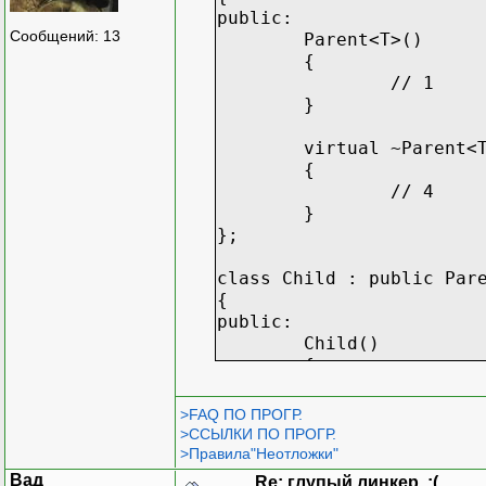
public:
Сообщений: 13
Parent<T>()
{
// 1
}
virtual ~Parent<
{
// 4
}
};
class Child : public Par
{
public:
Child()
{
// 2
}
>FAQ ПО ПРОГР.
>ССЫЛКИ ПО ПРОГР.
virtual ~Child()
>Правила"Неотложки"
{
Вад
Re: глупый линкер. :(