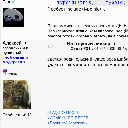
Пол:
typeid
(
*
this
)
==
typeid
(
(требует include<typeinfo>).
Программировать - значит понимать (К. Н
Невывернутое лучше, чем вправленное (М
Многие готовы скорее умереть, чем подум
Алексей++
Re: глупый линкер. :(
глобальный и
«
Ответ #31 :
01-02-2009 06:45
пушистый
Глобальный
сделал родительский класс весь шабло
модератор
удалось - компилиться всё компилилось
Offline
>FAQ ПО ПРОГР.
Сообщений: 13
>ССЫЛКИ ПО ПРОГР.
>Правила"Неотложки"