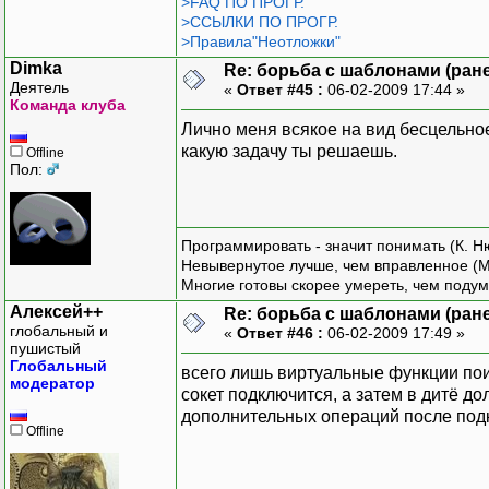
>FAQ ПО ПРОГР.
>ССЫЛКИ ПО ПРОГР.
>Правила"Неотложки"
Dimka
Re: борьба с шаблонами (ранее
Деятель
«
Ответ #45 :
06-02-2009 17:44 »
Команда клуба
Лично меня всякое на вид бесцельно
какую задачу ты решаешь.
Offline
Пол:
Программировать - значит понимать (К. Н
Невывернутое лучше, чем вправленное (М
Многие готовы скорее умереть, чем подум
Алексей++
Re: борьба с шаблонами (ранее
глобальный и
«
Ответ #46 :
06-02-2009 17:49 »
пушистый
Глобальный
всего лишь виртуальные функции поим
модератор
сокет подключится, а затем в дитё дол
дополнительных операций после под
Offline