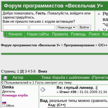
Форум программистов «Весельчак У»
Добро пожаловать,
Гость
. Пожалуйста,
войдите
или
Ре
зарегистрируйтесь
.
ва
Вам не пришло
письмо с кодом активации?
"Ч
У 
Начало
Наши сайты
Правила
Помощь
Поиск
Ка
от
зн
Форум программистов «Весельчак У»
>
Программирование
>
C/C++
Страниц:
1
[
2
]
3
4
5
6
Вниз
Автор
Тема: борьба с шаблонами (Прочита
0 Пользователей и 1 Гость смотрят эту тему.
Dimka
Re: глупый линкер. :(
Деятель
«
Ответ #30 :
31-01-2009 21:34
Команда клуба
Вад
, реальные типы можно сравнить
Код: (C++)
Offline