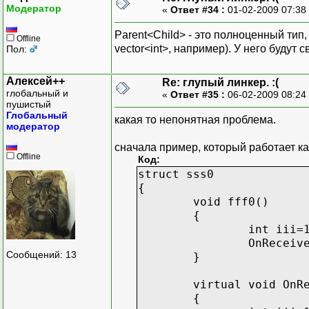
// 3
Модератор
«
Ответ #34 :
01-02-2009 07:38
}
};
Parent<Child> - это полноценный тип
Offline
vector<int>, например). У него будут
Пол:
void main()
{
Алексей++
Re: глупый линкер. :(
Child A;
глобальный и
«
Ответ #35 :
06-02-2009 08:24
}
пушистый
Глобальный
какая то непонятная проблема.
модератор
сначала пример, который работает ка
Offline
Код:
struct sss0
{
void fff0()
{
int iii=
OnReceiv
Сообщений: 13
}
virtual void OnR
{