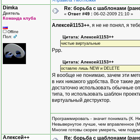
>Правила"Неотложки"
Dimka
Re: борьба с шаблонами (ранее
Деятель
«
Ответ #49 :
06-02-2009 21:10 »
Команда клуба
Алексей1153++
, я не не понял, я те
Offline
Пол:
Цитата: Алексей1153++
чистые виртуальные
Ррр.
Цитата: Алексей1153++
оставлю лишь NEW и DELETE
Я вообще не понимаю, зачем эти мето
в них никакого удобства. Все такие д
достаточно использовать обычные опе
типа, то использовать шаблон проек
виртуальный деструктор.
Программировать - значит понимать (К. Н
Невывернутое лучше, чем вправленное (М
Многие готовы скорее умереть, чем подум
Алексей++
Re: борьба с шаблонами (ранее