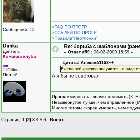
>FAQ ПО ПРОГР.
Сообщений: 13
>ССЫЛКИ ПО ПРОГР.
>Правила"Неотложки"
Dimka
Re: борьба с шаблонами (ранее
Деятель
«
Ответ #59 :
08-02-2009 18:59 »
Команда клуба
Цитата: Алексей1153++
Ежели всё красиво получится - в виде с
Offline
Пол:
А я бы не советовал.
Программировать - значит понимать (К. Н
Невывернутое лучше, чем вправленное (М
Многие готовы скорее умереть, чем подум
Страниц:
1
[
2
]
3
4
5
6
Вверх