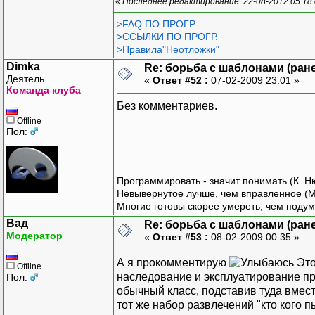
«
Последнее редактирование: 22-08-2012 05:18
>FAQ ПО ПРОГР.
>ССЫЛКИ ПО ПРОГР.
>Правила"Неотложки"
Dimka
Re: борьба с шаблонами (ранее
Деятель
«
Ответ #52 :
07-02-2009 23:01 »
Команда клуба
Без комментариев.
Offline
Пол:
Программировать - значит понимать (К. Н
Невывернутое лучше, чем вправленное (М
Многие готовы скорее умереть, чем подум
Вад
Re: борьба с шаблонами (ранее
Модератор
«
Ответ #53 :
08-02-2009 00:35 »
А я прокомментирую
Это
Offline
наследование и эксплуатирование пр
Пол:
обычный класс, подставив туда вмест
тот же набор развлечений "кто кого п