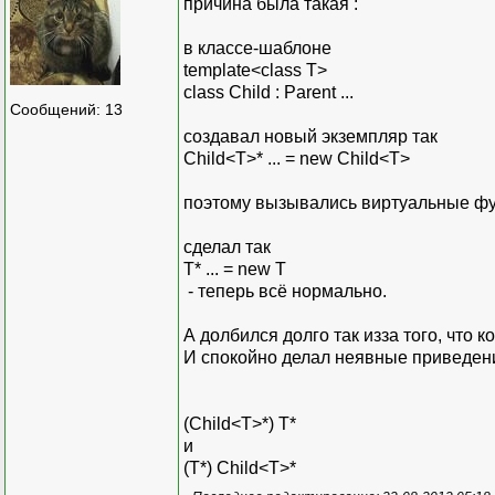
причина была такая :
в классе-шаблоне
template<class T>
class Child : Parent ...
Сообщений: 13
создавал новый экземпляр так
Child<T>* ... = new Child<T>
поэтому вызывались виртуальные фун
сделал так
T* ... = new T
- теперь всё нормально.
А долбился долго так изза того, что 
И спокойно делал неявные приведен
(Child<T>*) T*
и
(T*) Child<T>*