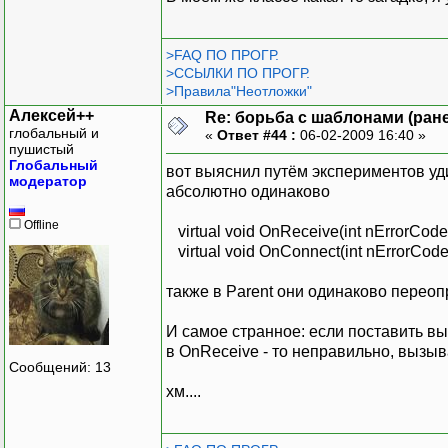
void MY_OnReceiv
};
>FAQ ПО ПРОГР.
void Child::MY_OnReceive
>ССЫЛКИ ПО ПРОГР.
{
>Правила"Неотложки"
int iii=1;
Алексей++
Re: борьба с шаблонами (ранее
}
глобальный и
«
Ответ #44 :
06-02-2009 16:40 »
пушистый
Глобальный
вот выяснил путём экспериментов уд
модератор
Child SSSSS;
абсолютно одинаково
SSSSS.Create(0,SOCK_STRE
Offline
virtual void OnReceive(int nErrorCode
int sailen;
virtual void OnConnect(int nErrorCode
sockaddr_in sai;
sailen=sizeof(sai);
также в Parent они одинаково перео
sai.sin_family=AF_INET;
sai.sin_port=0;
И самое странное: если поставить в
sai.sin_addr.s_addr=0;
в OnReceive - то неправильно, вызы
Сообщений: 13
SSSSS.Connect((sockaddr*
хм....