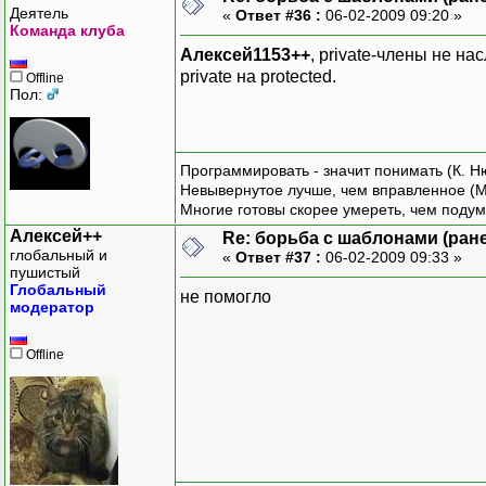
Деятель
«
Ответ #36 :
06-02-2009 09:20 »
Команда клуба
Алексей1153++
, private-члены не на
private на protected.
Offline
Пол:
Программировать - значит понимать (К. Н
Невывернутое лучше, чем вправленное (М
Многие готовы скорее умереть, чем подум
Алексей++
Re: борьба с шаблонами (ранее
глобальный и
«
Ответ #37 :
06-02-2009 09:33 »
пушистый
Глобальный
не помогло
модератор
Offline