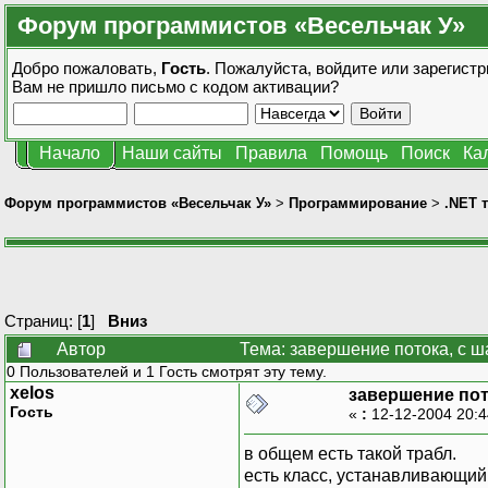
Форум программистов «Весельчак У»
Добро пожаловать,
Гость
. Пожалуйста,
войдите
или
зарегистр
Вам не пришло
письмо с кодом активации?
Начало
Наши сайты
Правила
Помощь
Поиск
Ка
Форум программистов «Весельчак У»
>
Программирование
>
.NET 
Страниц: [
1
]
Вниз
Автор
Тема: завершение потока, с ш
0 Пользователей и 1 Гость смотрят эту тему.
xelos
завершение пот
Гость
«
:
12-12-2004 20:
в общем есть такой трабл.
есть класс, устанавливающий 