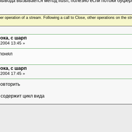
вывода вызывается метод flush, полезно если потоки буф
oper operation of a stream. Following a call to Close, other operations on the s
ока, с шарп
2004 13:45 »
ока, с шарп
2004 17:45 »
повторить
о содержит цикл вида