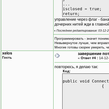
...
isclosed = true;
return;
управление через флаг - бана
дочерних нитей жди в главно
«
Последнее редактирование: 03-12-2
Программировать - значит понима
Невывернутое лучше, чем вправл
Многие готовы скорее умереть, ч
xelos
завершение пот
Гость
«
Ответ #4 :
14-12-
повторюсь, я делаю так:
Код:
public void Connect
{