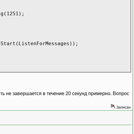
ng(1251);
dStart(ListenForMessages));
ить не завершается в течение 20 секунд примерно. Вопрос
Записан