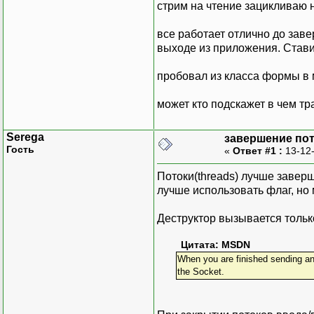
стрим на чтение зацикливаю н
все работает отлично до зав
выходе из приложения. Ставил
пробовал из класса формы в м
может кто подскажет в чем тр
Serega
завершение пот
Гость
«
Ответ #1 :
13-12-
Потоки(threads) лучше завер
лучше использовать флаг, но 
Деструктор вызывается тольк
Цитата: MSDN
When you are finished sending and
the Socket.