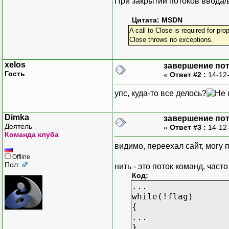
При закрытии потоков ввода/
Цитата: MSDN
A call to Close is required for pr
Close throws no exceptions.
xelos
завершение пот
Гость
«
Ответ #2 :
14-12-
упс, куда-то все делось?
Dimka
завершение пот
Деятель
«
Ответ #3 :
14-12-
Команда клуба
видимо, переехал сайт, могу 
Offline
Пол:
нить - это поток команд, част
Код:
...
while(!flag)
{
...
}