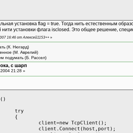
льная установка flag = true. Тогда нить естественным обр
й нити установки флага isclosed. Это общее решение, спец
007 16:46 от Алексей1153++
»
ть (К. Нюгард)
енное (М. Аврелий)
ем подумать (Б. Рассел)
ока, с шарп
2004 21:28 »
()
try
{
client=new TcpClient();
client.Connect(host,port);