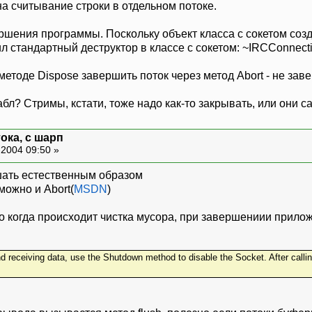
а считывание строки в отдельном потоке.
ершения программы. Поскольку объект класса с сокетом соз
 стандартный деструктор в классе с сокетом: ~IRCConnecti
етоде Dispose завершить поток через метод Abort - не заве
абл? Стримы, кстати, тоже надо как-то закрывать, или они 
ока, с шарп
2004 09:50 »
шать естественным образом
можно и Abort(
MSDN
)
о когда происходит чистка мусора, при завершениии прил
 receiving data, use the Shutdown method to disable the Socket. After callin