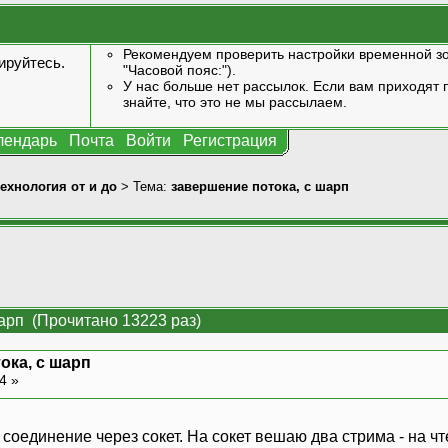
Рекомендуем проверить настройки временной зо
ируйтесь
.
"Часовой пояс:").
У нас больше нет рассылок. Если вам приходят п
знайте, что это не мы рассылаем.
лендарь
Почта
Войти
Регистрация
технология от и до
> Тема:
завершение потока, с шарп
арп (Прочитано 13223 раз)
ока, с шарп
44 »
соединение через сокет. На сокет вешаю два стрима - на чте