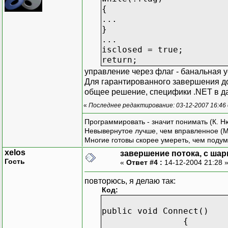
{
...
}
...
isclosed = true;
return;
управление через флаг - банальная ус
Для гарантированного завершения доч
общее решение, специфики .NET в д
«
Последнее редактирование: 03-12-2007 16:46
Программировать - значит понимать (К. Н
Невывернутое лучше, чем вправленное (М
Многие готовы скорее умереть, чем подум
xelos
завершение потока, с шар
Гость
«
Ответ #4 :
14-12-2004 21:28 
повторюсь, я делаю так:
Код:
public void Connect()
{