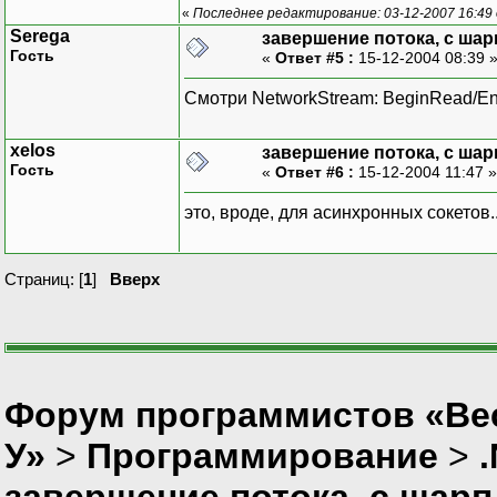
«
Последнее редактирование: 03-12-2007 16:49
Serega
завершение потока, с шар
Гость
«
Ответ #5 :
15-12-2004 08:39 
Смотри NetworkStream: BeginRead/En
xelos
завершение потока, с шар
Гость
«
Ответ #6 :
15-12-2004 11:47 
это, вроде, для асинхронных сокетов..
Страниц: [
1
]
Вверх
Форум программистов «Ве
У»
>
Программирование
>
завершение потока, с шарп