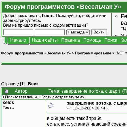
Форум программистов «Весельчак У»
Добро пожаловать,
Гость
. Пожалуйста,
войдите
или
Ре
зарегистрируйтесь
.
ва
Вам не пришло
письмо с кодом активации?
"Ч
У 
Начало
Наши сайты
Правила
Помощь
Поиск
Ка
от
зн
Форум программистов «Весельчак У»
>
Программирование
>
.NET 
Страниц: [
1
]
Вниз
Автор
Тема: завершение потока, с шарп (П
0 Пользователей и 1 Гость смотрят эту тему.
xelos
завершение потока, с шар
Гость
«
:
12-12-2004 20:44 »
в общем есть такой трабл.
есть класс, устанавливающий соедине