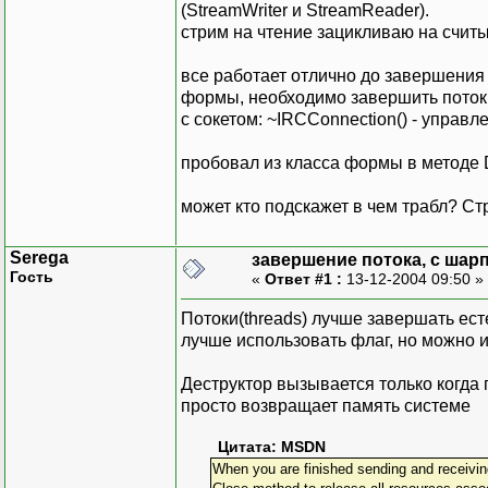
(StreamWriter и StreamReader).
стрим на чтение зацикливаю на считы
все работает отлично до завершения 
формы, необходимо завершить поток 
с сокетом: ~IRCConnection() - управл
пробовал из класса формы в методе D
может кто подскажет в чем трабл? Стр
Serega
завершение потока, с шар
Гость
«
Ответ #1 :
13-12-2004 09:50 »
Потоки(threads) лучше завершать ес
лучше использовать флаг, но можно и
Деструктор вызывается только когда
просто возвращает память системе
Цитата: MSDN
When you are finished sending and receivin