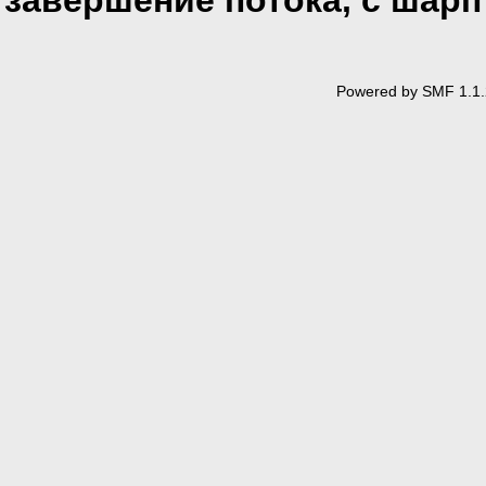
Powered by SMF 1.1.
}
public v
{
receiver
}