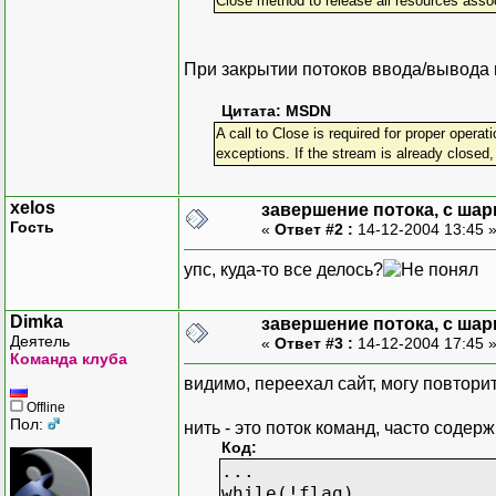
Close method to release all resources asso
При закрытии потоков ввода/вывода 
Цитата: MSDN
A call to Close is required for proper opera
exceptions. If the stream is already closed,
xelos
завершение потока, с шар
Гость
«
Ответ #2 :
14-12-2004 13:45 
упс, куда-то все делось?
Dimka
завершение потока, с шар
Деятель
«
Ответ #3 :
14-12-2004 17:45 
Команда клуба
видимо, переехал сайт, могу повтори
Offline
Пол:
нить - это поток команд, часто содер
Код:
...
while(!flag)