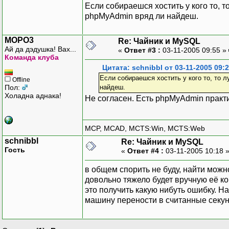
Если собираешся хостить у кого то, 
phpMyAdmin вряд ли найдеш.
MOPO3
Re: Чайник и MySQL
Ай да дэдушка! Вах...
«
Ответ #3 :
03-11-2005 09:55 »
Команда клуба
Цитата: schnibbl от 03-11-2005 09:
Если собираешся хостить у кого то, то 
Offline
Пол:
найдеш.
Холадна аднака!
Не согласен. Есть phpMyAdmin практ
MCP, MCAD, MCTS:Win, MCTS:Web
schnibbl
Re: Чайник и MySQL
Гость
«
Ответ #4 :
03-11-2005 10:18 
в общем спорить не буду, найти можно
довольно тяжело будет вручную её ко
это получить какую нибуть ошибку. Н
машину перености в считанные секун