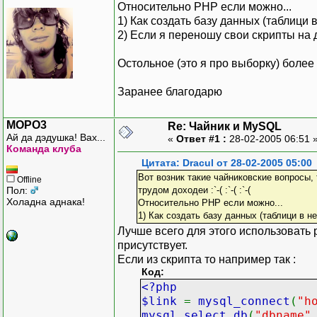
Относительно PHP если можно...
1) Как создать базу данных (таблици в
2) Если я переношу свои скрипты на д
Остольное (это я про выборку) более 
Заранее благодарю
MOPO3
Re: Чайник и MySQL
Ай да дэдушка! Вах...
«
Ответ #1 :
28-02-2005 06:51 
Команда клуба
Цитата: Dracul от 28-02-2005 05:00
Вот возник такие чайниковские вопросы, 
Offline
Пол:
трудом доходеи :`-( :`-( :`-(
Холадна аднака!
Относительно PHP если можно...
1) Как создать базу данных (таблици в не
Лучше всего для этого использовать 
присутствует.
Если из скрипта то например так :
Код:
<?php
$link
=
mysql_connect
(
"h
mysql_select_db
(
"dbname"