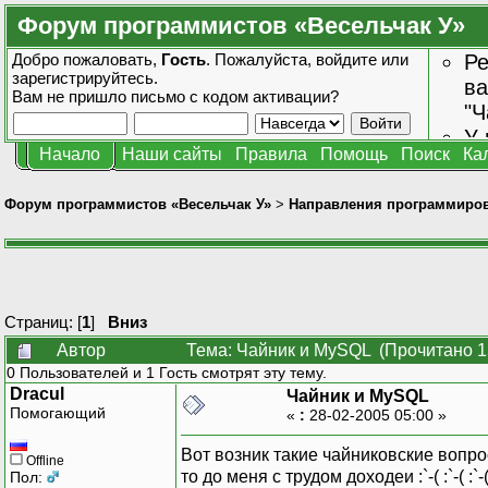
Форум программистов «Весельчак У»
Добро пожаловать,
Гость
. Пожалуйста,
войдите
или
Ре
зарегистрируйтесь
.
ва
Вам не пришло
письмо с кодом активации?
"Ч
У 
Начало
Наши сайты
Правила
Помощь
Поиск
Ка
от
зн
Форум программистов «Весельчак У»
>
Направления программиро
Страниц: [
1
]
Вниз
Автор
Тема: Чайник и MySQL (Прочитано 1
0 Пользователей и 1 Гость смотрят эту тему.
Dracul
Чайник и MySQL
Помогающий
«
:
28-02-2005 05:00 »
Вот возник такие чайниковские вопро
Offline
то до меня с трудом доходеи :`-( :`-( :`-
Пол: