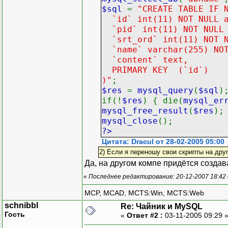
$sql
=
"CREATE TABLE IF 
`id` int(11) NOT NULL a
`pid` int(11) NOT NULL 
`srt_ord` int(11) NOT N
`name` varchar(255) NOT
`content` text,
PRIMARY KEY (`id`)
)"
;
$res
=
mysql_query
(
$sql
)
if(!
$res
) { die(
mysql_er
mysql_free_result
(
$res
);
mysql_close
();
?>
Цитата: Dracul от 28-02-2005 05:00
2) Если я переношу свои скрипты на друг
Да, на другом компе придётся созда
«
Последнее редактирование: 20-12-2007 18:42
MCP, MCAD, MCTS:Win, MCTS:Web
schnibbl
Re: Чайник и MySQL
Гость
«
Ответ #2 :
03-11-2005 09:29 