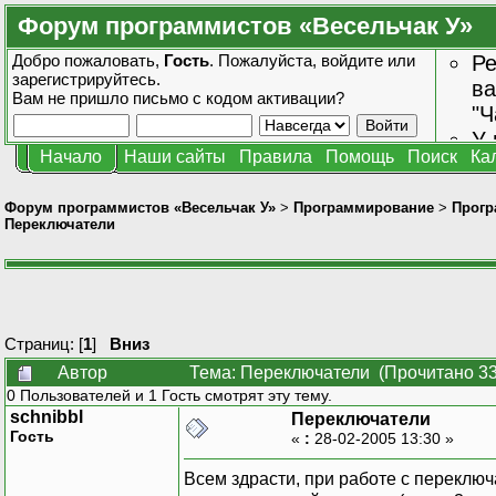
Форум программистов «Весельчак У»
Добро пожаловать,
Гость
. Пожалуйста,
войдите
или
Ре
зарегистрируйтесь
.
ва
Вам не пришло
письмо с кодом активации?
"Ч
У 
Начало
Наши сайты
Правила
Помощь
Поиск
Ка
от
зн
Форум программистов «Весельчак У»
>
Программирование
>
Прогр
Переключатели
Страниц: [
1
]
Вниз
Автор
Тема: Переключатели (Прочитано 33
0 Пользователей и 1 Гость смотрят эту тему.
schnibbl
Переключатели
Гость
«
:
28-02-2005 13:30 »
Всем здрасти, при работе с переключ