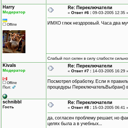
Harry
Re: Переключатели
Модератор
«
Ответ #6 :
09-03-2005 12:35 
ИМХО глюк нездоровый. Часа два мучи
Offline
Слабый пол силен в силу слабости сильно
Kivals
Re: Переключатели
Модератор
«
Ответ #7 :
14-03-2005 16:29 
Посмотрел обработку. Если я правил
Offline
процедуры ПереключательВыбран() 
Пол:
schnibbl
Re: Переключатели
Гость
«
Ответ #8 :
15-03-2005 06:41 
да, согласен проблему решает, но фа
целях была а в учебных...