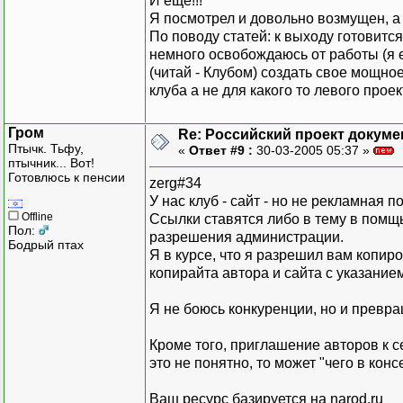
И еще!!!
Я посмотрел и довольно возмущен, а 
По поводу статей: к выходу готовитс
немного освобождаюсь от работы (я 
(читай - Клубом) создать свое мощное
клуба а не для какого то левого проек
Гром
Re: Российский проект докуме
Птычк. Тьфу,
«
Ответ #9 :
30-03-2005 05:37 »
птычник... Вот!
Готовлюсь к пенсии
zerg#34
У нас клуб - сайт - но не рекламная п
Offline
Ссылки ставятся либо в тему в помщь
Пол:
разрешения администрации.
Бодрый птах
Я в курсе, что я разрешил вам копир
копирайта автора и сайта с указание
Я не боюсь конкуренции, но и превр
Кроме того, приглашение авторов к се
это не понятно, то может "чего в кон
Ваш ресурс базируется на narod.ru