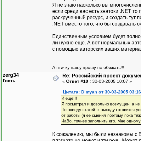
Я не знаю насколько вы многочисленн
если среди вас есть знатоки .NET то
раскрученный ресурс, и создать тут п
.NET вместо того, что бы создавать 
Единственным условием будет полное 
ли нужно еще. А вот нормальных авто
с помощью авторских ваших материало
А птичку нашу прошу не обижать!!!
zerg34
Re: Российский проект докуме
Гость
«
Ответ #10 :
30-03-2005 10:07 »
Цитата: Dimyan от 30-03-2005 03:16
И еще!!!
Я посмотрел и довольно возмущен, а не 
По поводу статей: к выходу готовится у
от работы (я ее сменил поэтому пока тя
ЧаВо, точнее заполнить его. Мне одному 
К сожалению, мы были незнакомы с В
плагиате не может идти речь. Может, 