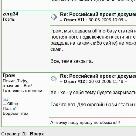
zerg34
Re: Российский проект докуме
Гость
«
Ответ #11 :
30-03-2005 10:09 »
Гром, мы создаем offline-базу статей
постоянного подключения к сети инте
раздела на каком-либо сайте) не мож
сами.
Все, тема закрыта.
Гром
Re: Российский проект докуме
Птычк. Тьфу,
«
Ответ #12 :
30-03-2005 11:49 »
птычник... Вот!
Готовлюсь к пенсии
Хе - хе - у себя тему будете закрывать
Offline
Так что вот. Для офлайн базы статьи
Пол:
Бодрый птах
А птичку нашу прошу не обижать!!!
Страниц: [
1
]
Вверх