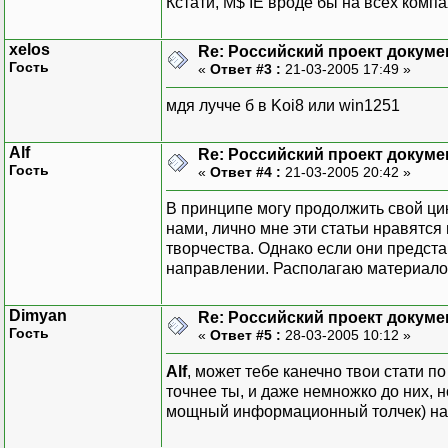
Кстати, M$ IE вроде бы на всех комп
xelos
Re: Российский проект докуме
Гость
«
Ответ #3 :
21-03-2005 17:49 »
мдя лучче б в Koi8 или win1251
Alf
Re: Российский проект докуме
Гость
«
Ответ #4 :
21-03-2005 20:42 »
В принципе могу продолжить свой ци
нами, лично мне эти статьи нравятся
творчества. Однако если они предста
направлении. Располагаю материалом
Dimyan
Re: Российский проект докуме
Гость
«
Ответ #5 :
28-03-2005 10:12 »
Alf
, может тебе канечно твои стати п
точнее ты, и даже немножко до них, 
мощный информационный толчек) на