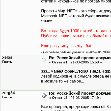
статей и исходников по программиро
Проект «Мир .NET» - это сборник д
Microsoft .NET, который будет включа
языке.
Вот когда будет 1000 статей - тогда п
Публикуя наши статьи не забывайте к
Еще раз увижу ссылку - бан.
«
Последнее редактирование: 28-03-2005 10:40
xelos
Re: Российский проект докуме
Гость
«
Ответ #1 :
21-03-2005 15:58 »
эээ... у меня французская винда и ф
левой кодировке, в смысле опера не 
в мозиле то же самое...
zerg34
Re: Российский проект докуме
Гость
«
Ответ #2 :
21-03-2005 17:19 »
Все проверил, вроде кодировка utf-8