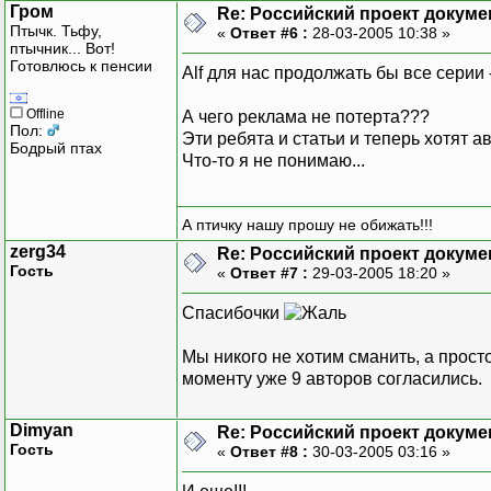
Гром
Re: Российский проект докуме
Птычк. Тьфу,
«
Ответ #6 :
28-03-2005 10:38 »
птычник... Вот!
Готовлюсь к пенсии
Alf для нас продолжать бы все серии -
Offline
А чего реклама не потерта???
Пол:
Эти ребята и статьи и теперь хотят 
Бодрый птах
Что-то я не понимаю...
А птичку нашу прошу не обижать!!!
zerg34
Re: Российский проект докуме
Гость
«
Ответ #7 :
29-03-2005 18:20 »
Спасибочки
Мы никого не хотим сманить, а прос
моменту уже 9 авторов согласились.
Dimyan
Re: Российский проект докуме
Гость
«
Ответ #8 :
30-03-2005 03:16 »