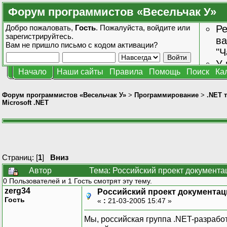
Форум программистов «Весельчак У»
Добро пожаловать,
Гость
. Пожалуйста,
войдите
или
Ре
зарегистрируйтесь
.
ва
Вам не пришло
письмо с кодом активации?
"Ч
У 
Начало
Наши сайты
Правила
Помощь
Поиск
Ка
от
зн
Форум программистов «Весельчак У»
>
Программирование
>
.NET 
Microsoft .NET
Страниц: [
1
]
Вниз
Автор
Тема: Российский проект документа
0 Пользователей и 1 Гость смотрят эту тему.
zerg34
Российский проект документаци
Гость
«
:
21-03-2005 15:47 »
Мы, российская группа .NET-разработч