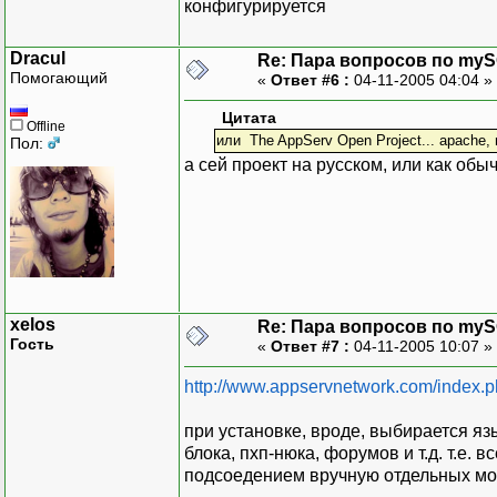
конфигурируется
Dracul
Re: Пара вопросов по my
Помогающий
«
Ответ #6 :
04-11-2005 04:04 »
Цитата
Offline
или The AppServ Open Project... apache
Пол:
а сей проект на русском, или как обы
xelos
Re: Пара вопросов по my
Гость
«
Ответ #7 :
04-11-2005 10:07 »
http://www.appservnetwork.com/inde
при установке, вроде, выбирается язык
блока, пхп-нюка, форумов и т.д. т.е.
подсоедением вручную отдельных мо