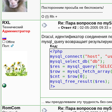
Посторонним просьба не беспокоить!
-------------------------------------------------
O (I) Rh +
RXL
Re: Пара вопросов по my
Технический
«
Ответ #2 :
02-05-2005 09:33 
Администратор
Dracul, идентификатор соединения пе
mysql_query возвращает результирую
Offline
Пол:
Код:
<?php
mysql_connect
(
"host"
,
"u
mysql_select_db
(
"db"
);
$res
=
mysql_query
(
"SELE
$row
=
mysql_fetch_array
$cnt
=
$row
[
0
];
mysql_free_result
(
$res
);
?>
... мы преодолеваем эту трудность без си
RomCom
Re: Пара вопросов по my