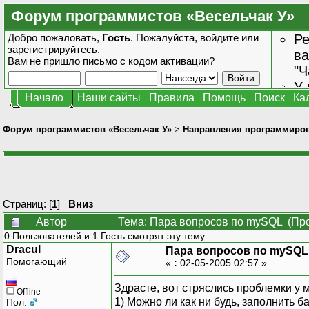
Форум программистов «Весельчак У»
Добро пожаловать,
Гость
. Пожалуйста,
войдите
или
Ре
зарегистрируйтесь
.
ва
Вам не пришло
письмо с кодом активации?
"Ч
У 
Начало
Наши сайты
Правила
Помощь
Поиск
Ка
от
зн
Форум программистов «Весельчак У»
>
Направления программиро
Страниц: [
1
]
Вниз
Автор
Тема: Пара вопросов по mySQL (Про
0 Пользователей и 1 Гость смотрят эту тему.
Dracul
Пара вопросов по mySQL
Помогающий
«
:
02-05-2005 02:57 »
Здрасте, вот стряслись проблемки у м
Offline
1) Можно ли как ни будь, заполнить б
Пол: