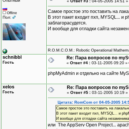
Опытный
«
Ответ #3 :
04-05-2005 14:51 
Самое простое это поставить на лак
Offline
В этот пакет входит пхп, MYSQL... 
Пол:
заблагорасудется.
И вообще для отладки сайта незаме
R.O.M.C.O.M.: Robotic Operational Mathem
schnibbl
Re: Пара вопросов по my
Гость
«
Ответ #4 :
03-11-2005 09:20 »
phpMyAdmin и отдельно на сайте MySq
xelos
Re: Пара вопросов по my
Гость
«
Ответ #5 :
03-11-2005 10:19 »
Цитата: RomCom от 04-05-2005 14:
Самое простое это поставить на лакальн
В этот пакет входит пхп, MYSQL... и p
И вообще для отладки сайта незаменима
или The AppServ Open Project... apac