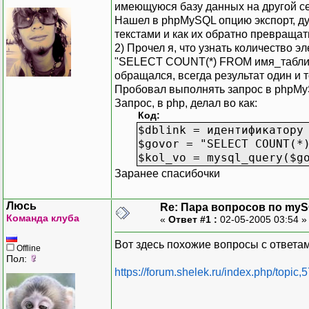
имеющуюся базу данных на другой се
Нашел в phpMySQL опцию экспорт, дум
текстами и как их обратно превращат
2) Прочел я, что узнать количество
"SELECT COUNT(*) FROM имя_таблицы",
обращался, всегда результат один и то
Пробовал выполнять запрос в phpMySQ
Запрос, в php, делал во как:
Код:
$dblink = идентификатору
$govor = "SELECT COUNT(*
$kol_vo = mysql_query($g
Заранее спасибочки
Люсь
Re: Пара вопросов по my
Команда клуба
«
Ответ #1 :
02-05-2005 03:54 
Вот здесь похожие вопросы с ответа
Offline
Пол:
https://forum.shelek.ru/index.php/topic,