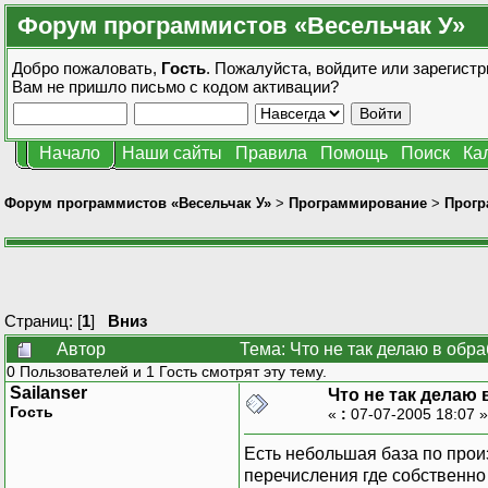
Форум программистов «Весельчак У»
Добро пожаловать,
Гость
. Пожалуйста,
войдите
или
зарегистр
Вам не пришло
письмо с кодом активации?
Начало
Наши сайты
Правила
Помощь
Поиск
Ка
Форум программистов «Весельчак У»
>
Программирование
>
Прогр
Страниц: [
1
]
Вниз
Автор
Тема: Что не так делаю в обр
0 Пользователей и 1 Гость смотрят эту тему.
Sailanser
Что не так делаю
Гость
«
:
07-07-2005 18:07 
Есть небольшая база по произ
перечисления где собственно 