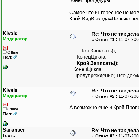
КонецПроцедуры
Самое что интересное не могу
Крой.ВидВыхода=Перечисление.
Kivals
Re: Что не так де
Модератор
«
Ответ #1 :
11-07-200
Тов.Записать();
Offline
КонецЦикла;
Пол:
Крой.Записать();
КонецЦикла;
Предупреждение("Все докуме
Kivals
Re: Что не так де
Модератор
«
Ответ #2 :
11-07-200
А возможно еще и Крой.Прове
Offline
Пол:
Sailanser
Re: Что не так де
Гость
«
Ответ #3 :
11-07-200