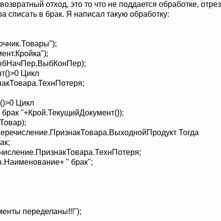
звозвратный отход, это то что не поддается обработке, отре
а списать в брак. Я написал такую обработку:
чник.Товары");
нт.Кройка");
бНачПер,ВыбКонПер);
т()>0 Цикл
кТовара.ТехнПотеря;
)>0 Цикл
ак "+Крой.ТекущийДокумент());
овар);
числение.ПризнакТовара.ВыходнойПродукт Тогда
к;
ение.ПризнакТовара.ТехнПотеря;
именование+ " брак";
нты переделаны!!!");