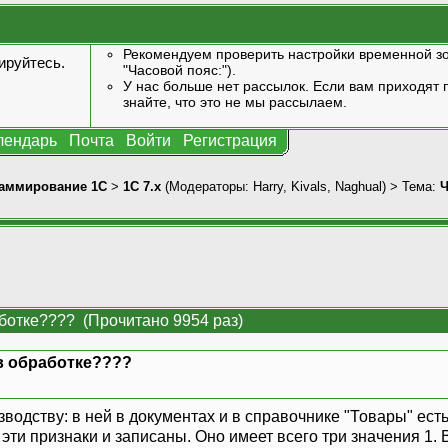
Рекомендуем проверить настройки временной зо
ируйтесь
.
"Часовой пояс:").
У нас больше нет рассылок. Если вам приходят п
знайте, что это не мы рассылаем.
лендарь
Почта
Войти
Регистрация
аммирование 1С
>
1С 7.x
(Модераторы:
Harry
,
Kivals
,
Naghual
) > Тема:
Ч
аботке???? (Прочитано 9954 раз)
 в обработке????
»
водству: в ней в документах и в справочнике "Товары" есть
эти признаки и записаны. Оно имеет всего три значения 1. 