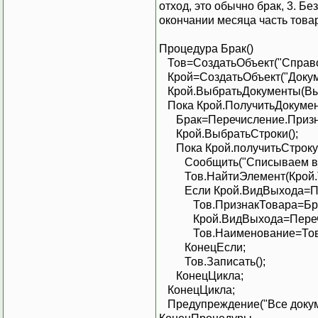
отход, это обычно брак, 3. Бе
окончании месяца часть товар
Процедура Брак()
Тов=СоздатьОбъект("Справо
Крой=СоздатьОбъект("Докуме
Крой.ВыбратьДокументы(Вы
Пока Крой.ПолучитьДокумен
Брак=Перечисление.Призна
Крой.ВыбратьСтроки();
Пока Крой.получитьСтроку(
Сообщить("Списываем в бр
Тов.НайтиЭлемент(Крой.Т
Если Крой.ВидВыхода=Пере
Тов.ПризнакТовара=Бра
Крой.ВидВыхода=Перечисл
Тов.Наименование=Тов.На
КонецЕсли;
Тов.Записать();
КонецЦикла;
КонецЦикла;
Предупреждение("Все докуме