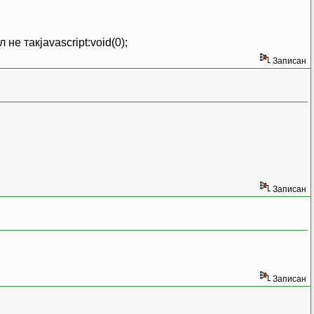
е такjavascript:void(0);
Записан
Записан
Записан