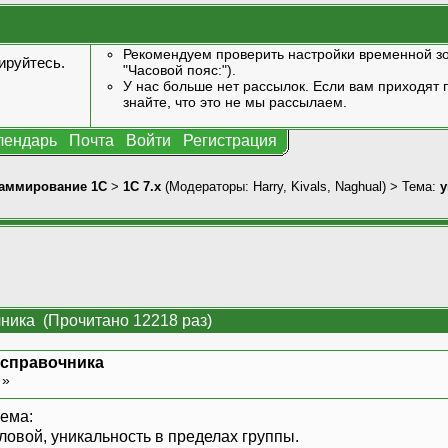
Рекомендуем проверить настройки временной зо
ируйтесь
.
"Часовой пояс:").
У нас больше нет рассылок. Если вам приходят п
знайте, что это не мы рассылаем.
лендарь
Почта
Войти
Регистрация
аммирование 1С
>
1С 7.x
(Модераторы:
Harry
,
Kivals
,
Naghual
) > Тема:
у
чника (Прочитано 12218 раз)
 справочника
 »
ема:
словой, уникальность в пределах группы.