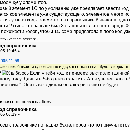
имеем кучу элементов.
новый элемент 1С по умолчанию уже предлагает ввести код
яется код элемента уже существующего, элементов много ис
сти - у меня коды элементов в справочнике бывают и одноз
сти ? (типа кто раньше был 3 становиться что нить вроде 00
и похожести кодов, чтобы 1С сама предлагала в поле код 
05 12:00 от schnibbl
»
од справочника
05 19:46 »
2005 11:58
равочнике бывают и однозначные и двух и пятизначные, будет ли достат
?
Если у тебя код, к примеру, выставлен длиной 
ному виду. Длины в 5-6 должно хватить. А ты уверен, что т
вочнике". Опять же, одинаковых кодов точно не будет...
и сильного пола к слабому
од справочника
05 06:29 »
сем справочнике но наших бухгалтеров кто то приучил к гру