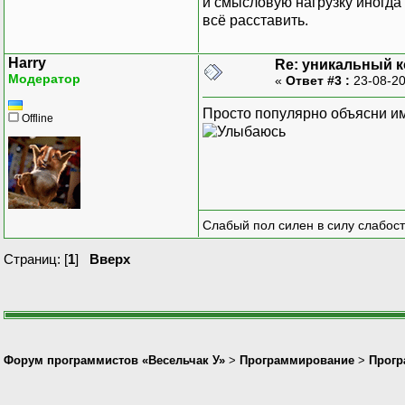
и смысловую нагрузку иногда 
всё расставить.
Harry
Re: уникальный к
Модератор
«
Ответ #3 :
23-08-20
Просто популярно объясни им,
Offline
Слабый пол силен в силу слабост
Страниц: [
1
]
Вверх
Форум программистов «Весельчак У»
>
Программирование
>
Прогр