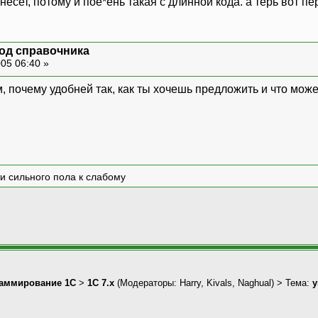
несет, потому и пое*ень такая с длинной кода. а терь вот п
од справочника
05 06:40 »
 почему удобней так, как ты хочешь предложить и что может 
и сильного пола к слабому
аммирование 1С
>
1С 7.x
(Модераторы:
Harry
,
Kivals
,
Naghual
) > Тема:
у