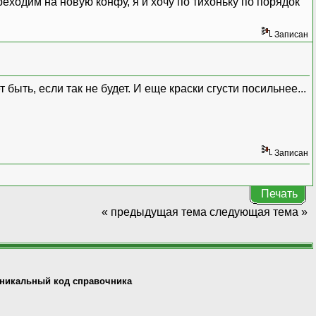
ереходим на новую конфу, я и хочу по тихоньку по порядок
Записан
быть, если так не будет. И еще краски сгусти посильнее...
Записан
Печать
« предыдущая тема
следующая тема »
никальный код справочника