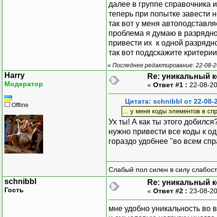
далее в группе справочника 
теперь при попытке завести 
так вот у меня автоподставл
проблема я думаю в разрядно
привести их к одной разрядно
так вот поддскажите критери
«
Последнее редактирование: 22-08-20
Harry
Re: уникальный к
Модератор
«
Ответ #1 :
22-08-20
Цитата: schnibbl от 22-08-
Offline
... у меня коды элементов в сп
Ух ты! А как ты этого добился
нужно привести все коды к од
гораздо удобнее "во всем спра
Слабый пол силен в силу слабост
schnibbl
Re: уникальный к
Гость
«
Ответ #2 :
23-08-20
мне удобно уникальность во в