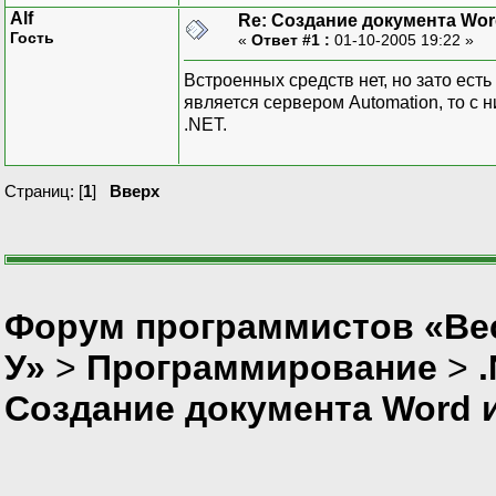
Alf
Re: Создание документа Word
Гость
«
Ответ #1 :
01-10-2005 19:22 »
Встроенных средств нет, но зато ест
является сервером Automation, то с
.NET.
Страниц: [
1
]
Вверх
Форум программистов «Ве
У»
>
Программирование
>
Создание документа Word из