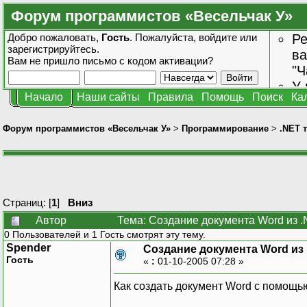
Форум программистов «Весельчак У»
Добро пожаловать,
Гость
. Пожалуйста,
войдите
или
Ре
зарегистрируйтесь
.
ва
Вам не пришло
письмо с кодом активации?
"Ч
У 
Начало
Наши сайты
Правила
Помощь
Поиск
Ка
от
зн
Форум программистов «Весельчак У»
>
Программирование
>
.NET 
Страниц: [
1
]
Вниз
Автор
Тема: Создание документа Word из .
0 Пользователей и 1 Гость смотрят эту тему.
Spender
Создание документа Word из .
Гость
«
:
01-10-2005 07:28 »
Как создать документ Word с помощь